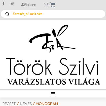
Fiókom
0
Ft
PECSÉT
/
NEVES
/ MONOGRAM