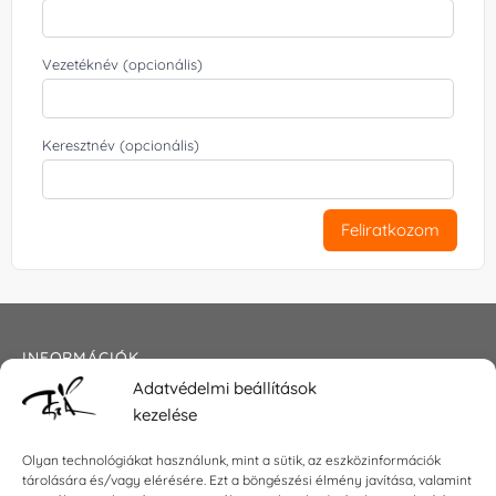
Vezetéknév (opcionális)
Keresztnév (opcionális)
Feliratkozom
INFORMÁCIÓK
Adatvédelmi beállítások
Általános szerződési feltételek
kezelése
Adatkezelési tájékoztató
Impresszum
Olyan technológiákat használunk, mint a sütik, az eszközinformációk
tárolására és/vagy elérésére. Ezt a böngészési élmény javítása, valamint