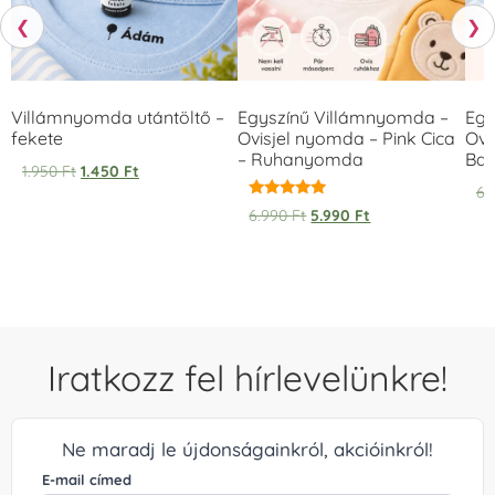
❮
❯
Villámnyomda utántöltő –
Egyszínű Villámnyomda –
Egy
fekete
Ovisjel nyomda – Pink Cica
Ovi
– Ruhanyomda
Bag
1.950
Ft
1.450
Ft
6.
Értékelés:
6.990
Ft
5.990
Ft
5.00
/ 5
Iratkozz fel hírlevelünkre!
Ne maradj le újdonságainkról, akcióinkról!
E-mail címed