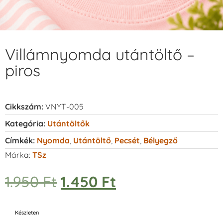
Villámnyomda utántöltő –
piros
Cikkszám:
VNYT-005
Kategória:
Utántöltők
Címkék:
Nyomda
,
Utántöltő
,
Pecsét
,
Bélyegző
Márka:
TSz
1.950
Ft
1.450
Ft
Készleten