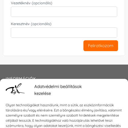
Vezetéknév (opcionális)
Keresztnév (opcionális)
Feliratkozom
INFORMÁCIÓK
Adatvédelmi beállítások
Általános szerződési feltételek
kezelése
Adatkezelési tájékoztató
Impresszum
Olyan technológiákat használunk, mint a sütik, az eszközinformációk
tárolására és/vagy elérésére. Ezt a böngészési élmény javítása, valamint
személyre szabott és nem személyre szabott hirdetések megjelenítése
céljából tesszük. E technológiákhoz való hozzájárulás lehetővé teszi
KAPCSOLAT
számunkra, hogy olyan adatokat kezeljünk, mint a böngészési viselkedés