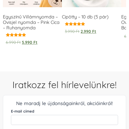
Egyszínű Villámnyomda –
Cipötty – 10 db (5 pár)
Egy
Ovisjel nyomda – Pink Cica
Ovi
– Ruhanyomda
Bag
Értékelés:
3.990
Ft
2.990
Ft
5.00
6.
/ 5
Értékelés:
6.990
Ft
5.990
Ft
5.00
/ 5
Iratkozz fel hírlevelünkre!
Ne maradj le újdonságainkról, akcióinkról!
E-mail címed