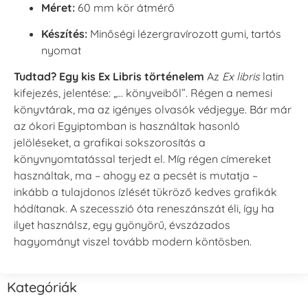
Méret:
60 mm kör átmérő
Készítés:
Minőségi lézergravírozott gumi, tartós
nyomat
Tudtad? Egy kis Ex Libris történelem
Az
Ex libris
latin
kifejezés, jelentése: „… könyveiből”. Régen a nemesi
könyvtárak, ma az igényes olvasók védjegye. Bár már
az ókori Egyiptomban is használtak hasonló
jelöléseket, a grafikai sokszorosítás a
könyvnyomtatással terjedt el. Míg régen címereket
használtak, ma – ahogy ez a pecsét is mutatja –
inkább a tulajdonos ízlését tükröző kedves grafikák
hódítanak. A szecesszió óta reneszánszát éli, így ha
ilyet használsz, egy gyönyörű, évszázados
hagyományt viszel tovább modern köntösben.
Kategóriák