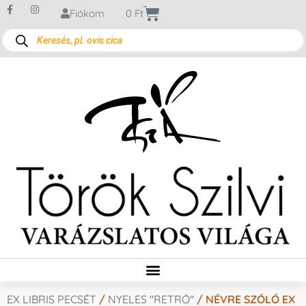
Fiókom
0
Ft
EX LIBRIS PECSÉT
/
NYELES "RETRÓ"
/ NÉVRE SZÓLÓ EX