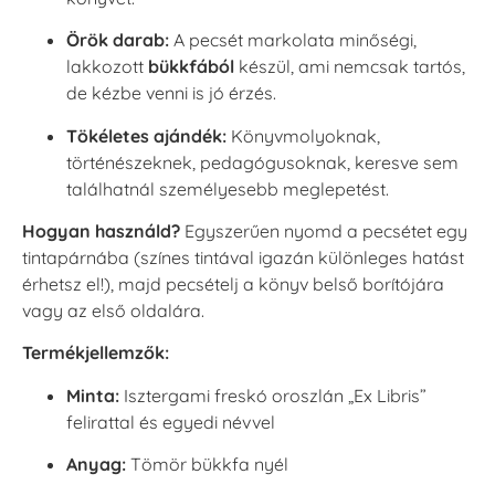
Örök darab:
A pecsét markolata minőségi,
lakkozott
bükkfából
készül, ami nemcsak tartós,
de kézbe venni is jó érzés.
Tökéletes ajándék:
Könyvmolyoknak,
történészeknek, pedagógusoknak, keresve sem
találhatnál személyesebb meglepetést.
Hogyan használd?
Egyszerűen nyomd a pecsétet egy
tintapárnába (színes tintával igazán különleges hatást
érhetsz el!), majd pecsételj a könyv belső borítójára
vagy az első oldalára.
Termékjellemzők:
Minta:
Isztergami freskó oroszlán „Ex Libris”
felirattal és egyedi névvel
Anyag:
Tömör bükkfa nyél