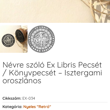
Névre szóló Ex Libris Pecsét
/ Könyvpecsét – Isztergami
oroszlános
Cikkszám:
EX-034
Kategória:
Nyeles "retró"