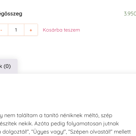
égösszeg
3.950
-
+
Kosárba teszem
 (0)
gy nem találtam a tanító néniknek méltó, szép
észítek nekik. Azóta pedig folyamatosan jutnak
lgoztál!”, “Ügyes vagy!”, “Szépen olvastál!” mellett