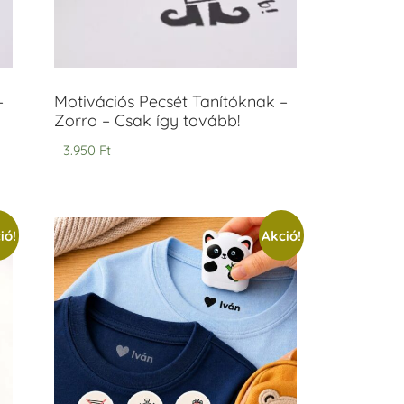
–
Motivációs Pecsét Tanítóknak –
Zorro – Csak így tovább!
3.950
Ft
ió!
Akció!