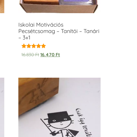
Iskolai Motivációs
Pecsétcsomag – Tanítói – Tanári
– 3+1
Értékelés:
16.830
Ft
16.470
Ft
5.00
/ 5