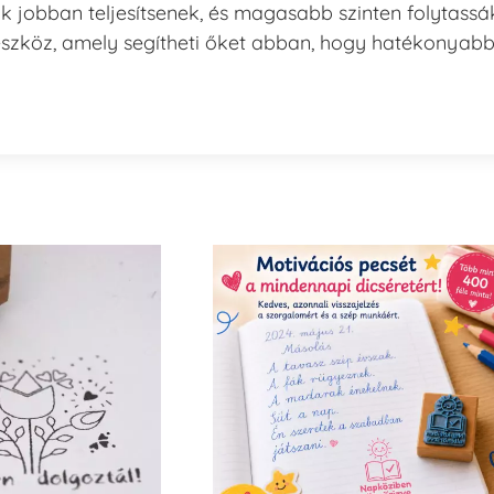
k jobban teljesítsenek, és magasabb szinten folytassá
eszköz, amely segítheti őket abban, hogy hatékonyab