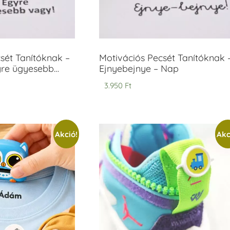
sét Tanítóknak –
Motivációs Pecsét Tanítóknak 
yre ügyesebb…
Ejnyebejnye – Nap
3.950
Ft
Akció!
Akc