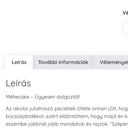
V
Leírás
További információk
Vélemények
Leírás
Méhecske – Ügyesen dolgoztál!
Az iskolai jutalmazó pecsétek ötlete onnan jött, ho
búcsúajándékot, ezért eldöntöttem, hogy majd én k
eszembe jobbnál jobb mondatok és rajzok. “Szépen do