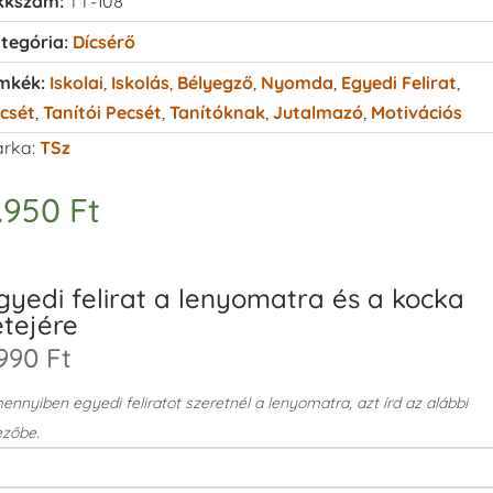
kkszám:
TT-108
tegória:
Dícsérő
mkék:
Iskolai
,
Iskolás
,
Bélyegző
,
Nyomda
,
Egyedi Felirat
,
csét
,
Tanítói Pecsét
,
Tanítóknak
,
Jutalmazó
,
Motivációs
rka:
TSz
.950
Ft
gyedi felirat a lenyomatra és a kocka
etejére
990 Ft
nnyiben egyedi feliratot szeretnél a lenyomatra, azt írd az alábbi
zőbe.