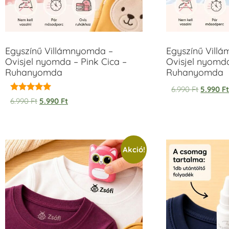
Egyszínű Villámnyomda –
Egyszínű Vill
Ovisjel nyomda – Pink Cica –
Ovisjel nyomd
Ruhanyomda
Ruhanyomda
6.990
Ft
5.990
F
Értékelés:
6.990
Ft
5.990
Ft
5.00
/ 5
Akció!