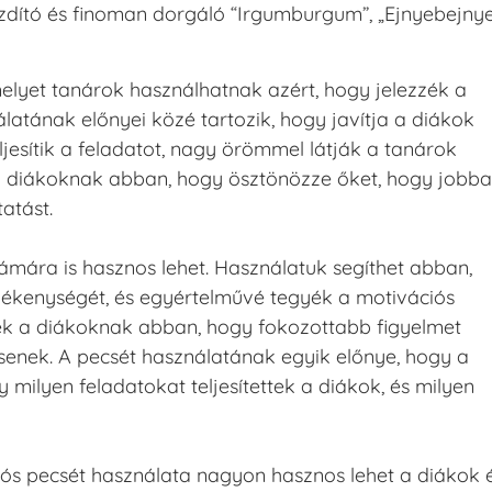
buzdító és finoman dorgáló “Irgumburgum”, „Ejnyebejnye
elyet tanárok használhatnak azért, hogy jelezzék a
latának előnyei közé tartozik, hogy javítja a diákok
eljesítik a feladatot, nagy örömmel látják a tanárok
t a diákoknak abban, hogy ösztönözze őket, hogy jobb
atást.
ámára is hasznos lehet. Használatuk segíthet abban,
vékenységét, és egyértelművé tegyék a motivációs
tnek a diákoknak abban, hogy fokozottabb figyelmet
tsenek. A pecsét használatának egyik előnye, hogy a
milyen feladatokat teljesítettek a diákok, és milyen
ós pecsét használata nagyon hasznos lehet a diákok 