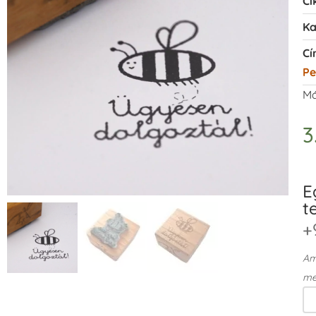
Ci
Ka
Cí
Pe
Má
3
E
t
+
Ame
me