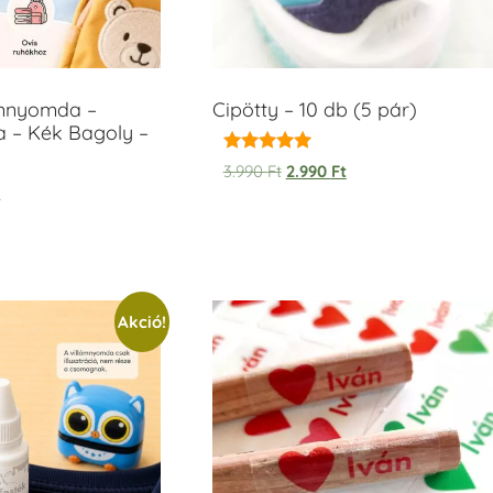
ámnyomda –
Cipötty – 10 db (5 pár)
a – Kék Bagoly –
Értékelés:
3.990
Ft
2.990
Ft
5.00
t
/ 5
Akció!