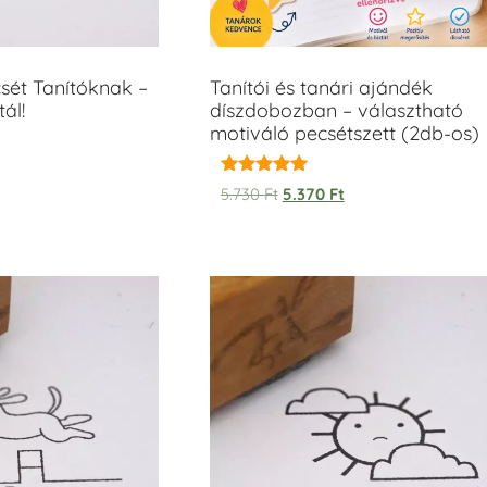
sét Tanítóknak –
Tanítói és tanári ajándék
ál!
díszdobozban – választható
motiváló pecsétszett (2db-os)
Értékelés:
5.730
Ft
5.370
Ft
5.00
/ 5