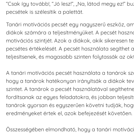
“Csak így tovább!, “Jó lesz!”, „Na, látod megy ez!” 
pecsétek is szélesítik a palettát.
Tanári motívációs pecsét egy nagyszerű eszköz, am
diákok számára a teljesítményüket. A pecsét haszná
motivációs szintjét. Azok a diákok, akik sikeresen t
pecsétes értékelését. A pecsét használata segíthe
teljesítsenek, és magasabb szinten folytassák az okt
A tanári motívációs pecsét használata a tanárok sz
hogy a tanárok hatékonyan irányítsák a diákok te
szintet. A tanárok a pecsét használatával segíthe
fordítsanak az egyes feladatokra, és jobban teljesí
tanárok gyorsan és egyszerűen követni tudják, hogy 
eredményeket értek el, azok befejezését követően.
Összességében elmondható, hogy a tanári motíváci