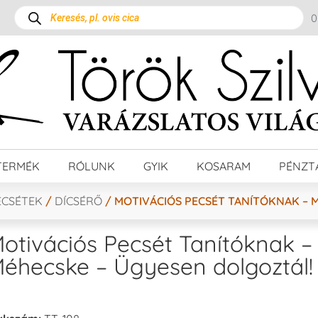
TERMÉK
RÓLUNK
GYIK
KOSARAM
PÉNZT
ECSÉTEK
/
DÍCSÉRŐ
/ MOTIVÁCIÓS PECSÉT TANÍTÓKNAK – 
otivációs Pecsét Tanítóknak –
éhecske – Ügyesen dolgoztál!