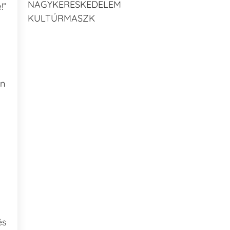
NAGYKERESKEDELEM
!”
KULTÚRMASZK
an
és