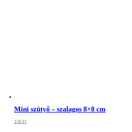
Ovis-puzzle
4.990
Ft