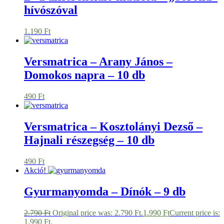
hívószóval
1.190
Ft
Versmatrica – Arany János –
Domokos napra – 10 db
490
Ft
Versmatrica – Kosztolányi Dezső –
Hajnali részegség – 10 db
490
Ft
Akció!
Gyurmanyomda – Dínók – 9 db
2.790
Ft
Original price was: 2.790 Ft.
1.990
Ft
Current price is:
1.990 Ft.