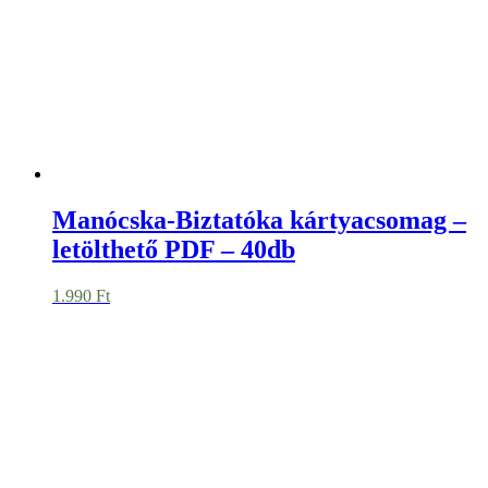
2.500
Ft
Matricák – Ételallergia –
Gluténmentes – 33 db – 2 cm
1.990
Ft
Akció!
Gyurma – JOVI – Levegőn száradó
gyurma – FEHÉR – 500 gr
990
Ft
Original price was: 990 Ft.
690
Ft
Current price is:
690 Ft.
Biztatóka – Motiváció kártyacsomag
1. – letölthető PDF – 40db
1.990
Ft