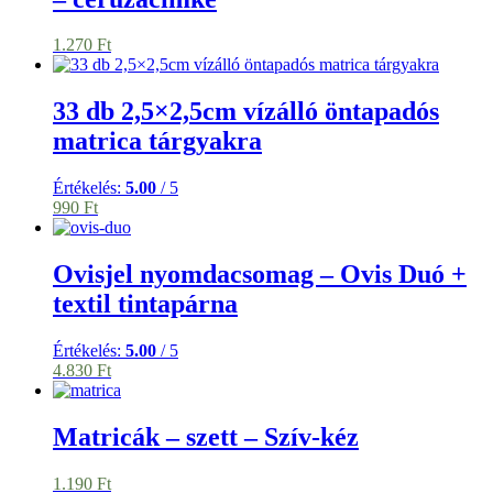
1.270
Ft
33 db 2,5×2,5cm vízálló öntapadós
matrica tárgyakra
Értékelés:
5.00
/ 5
990
Ft
Ovisjel nyomdacsomag – Ovis Duó +
textil tintapárna
Értékelés:
5.00
/ 5
4.830
Ft
Matricák – szett – Szív-kéz
1.190
Ft