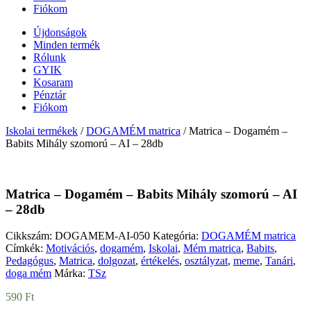
Fiókom
Újdonságok
Minden termék
Rólunk
GYIK
Kosaram
Pénztár
Fiókom
Iskolai termékek
/
DOGAMÉM matrica
/ Matrica – Dogamém –
Babits Mihály szomorú – AI – 28db
Matrica – Dogamém – Babits Mihály szomorú – AI
– 28db
Cikkszám:
DOGAMEM-AI-050
Kategória:
DOGAMÉM matrica
Címkék:
Motivációs
,
dogamém
,
Iskolai
,
Mém matrica
,
Babits
,
Pedagógus
,
Matrica
,
dolgozat
,
értékelés
,
osztályzat
,
meme
,
Tanári
,
doga mém
Márka:
TSz
590
Ft