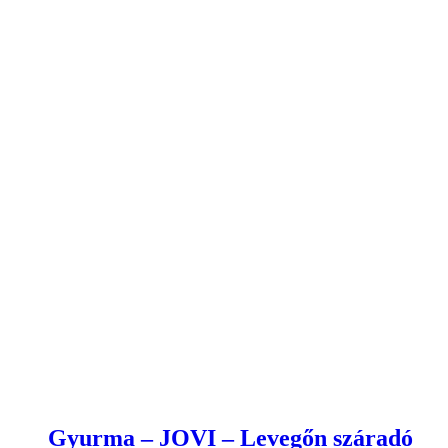
Mini szütyő – szalagos 8×8 cm
150
Ft