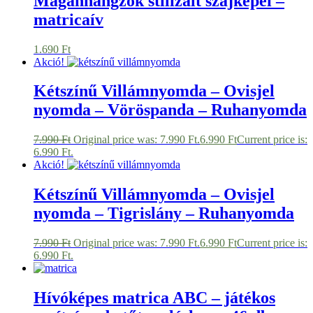
Magánhangzók stilizált szájképei –
matricaív
1.690
Ft
Akció!
Kétszínű Villámnyomda – Ovisjel
nyomda – Vöröspanda – Ruhanyomda
7.990
Ft
Original price was: 7.990 Ft.
6.990
Ft
Current price is:
6.990 Ft.
Akció!
Kétszínű Villámnyomda – Ovisjel
nyomda – Tigrislány – Ruhanyomda
7.990
Ft
Original price was: 7.990 Ft.
6.990
Ft
Current price is:
6.990 Ft.
Hívóképes matrica ABC – játékos