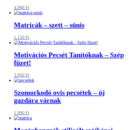
4.900
Ft
Matricák – szett – sünis
1.150
Ft
Motivációs Pecsét Tanítóknak – Szép
füzet!
3.950
Ft
Szomorkodó ovis pecsétek – új
gazdára várnak
1.990
Ft