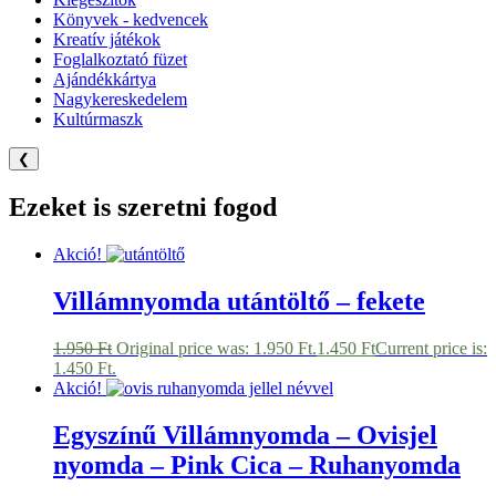
Könyvek - kedvencek
Kreatív játékok
Foglalkoztató füzet
Ajándékkártya
Nagykereskedelem
Kultúrmaszk
❮
Ezeket is szeretni fogod
Akció!
Villámnyomda utántöltő – fekete
1.950
Ft
Original price was: 1.950 Ft.
1.450
Ft
Current price is:
1.450 Ft.
Akció!
Egyszínű Villámnyomda – Ovisjel
nyomda – Pink Cica – Ruhanyomda