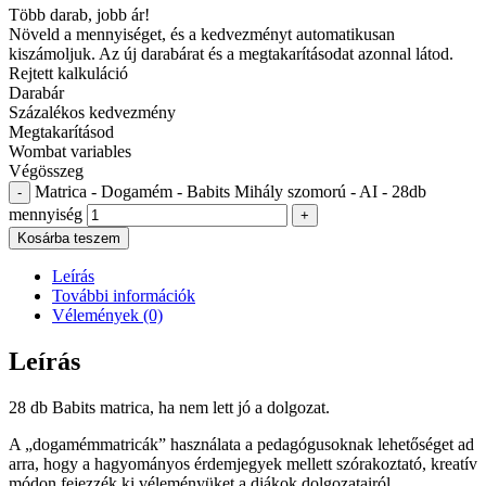
Több darab, jobb ár!
Növeld a mennyiséget, és a kedvezményt automatikusan
kiszámoljuk. Az új darabárat és a megtakarításodat azonnal látod.
Rejtett kalkuláció
Darabár
Százalékos kedvezmény
Megtakarításod
Wombat variables
Végösszeg
Matrica - Dogamém - Babits Mihály szomorú - AI - 28db
-
mennyiség
+
Kosárba teszem
Leírás
További információk
Vélemények (0)
Leírás
28 db Babits matrica, ha nem lett jó a dolgozat.
A „dogamémmatricák” használata a pedagógusoknak lehetőséget ad
arra, hogy a hagyományos érdemjegyek mellett szórakoztató, kreatív
módon fejezzék ki véleményüket a diákok dolgozatairól.