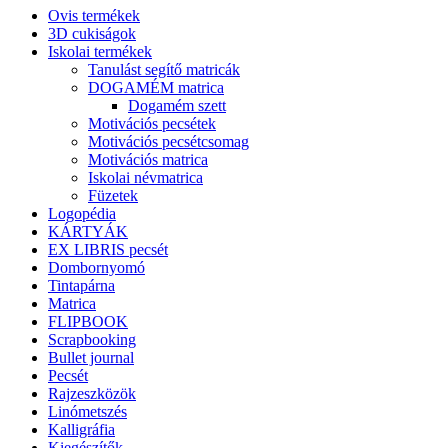
Ovis termékek
3D cukiságok
Iskolai termékek
Tanulást segítő matricák
DOGAMÉM matrica
Dogamém szett
Motivációs pecsétek
Motivációs pecsétcsomag
Motivációs matrica
Iskolai névmatrica
Füzetek
Logopédia
KÁRTYÁK
EX LIBRIS pecsét
Dombornyomó
Tintapárna
Matrica
FLIPBOOK
Scrapbooking
Bullet journal
Pecsét
Rajzeszközök
Linómetszés
Kalligráfia
Kiegészítők