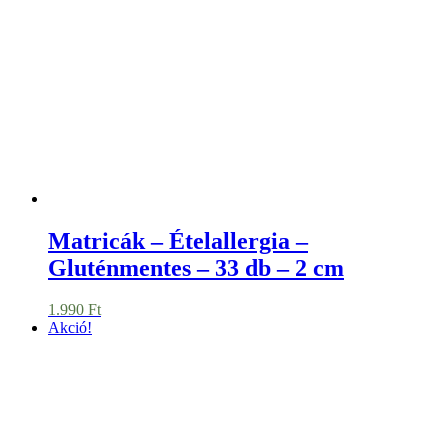
Matrica – szett – rókás
390
Ft