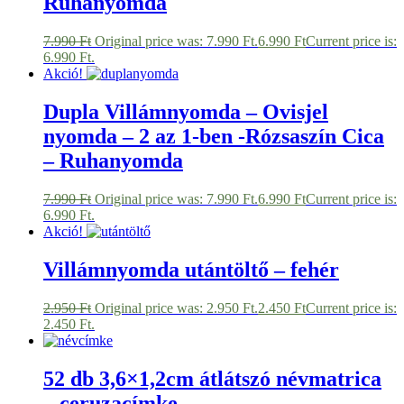
Ruhanyomda
7.990
Ft
Original price was: 7.990 Ft.
6.990
Ft
Current price is:
6.990 Ft.
Akció!
Dupla Villámnyomda – Ovisjel
nyomda – 2 az 1-ben -Rózsaszín Cica
– Ruhanyomda
7.990
Ft
Original price was: 7.990 Ft.
6.990
Ft
Current price is:
6.990 Ft.
Akció!
Villámnyomda utántöltő – fehér
2.950
Ft
Original price was: 2.950 Ft.
2.450
Ft
Current price is:
2.450 Ft.
52 db 3,6×1,2cm átlátszó névmatrica
– ceruzacímke