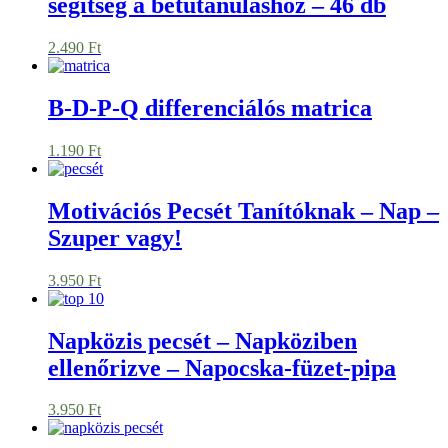
segítség a betűtanuláshoz – 46 db
2.490
Ft
B-D-P-Q differenciálós matrica
1.190
Ft
Motivációs Pecsét Tanítóknak – Nap –
Szuper vagy!
3.950
Ft
Napközis pecsét – Napköziben
ellenőrizve – Napocska-füzet-pipa
3.950
Ft