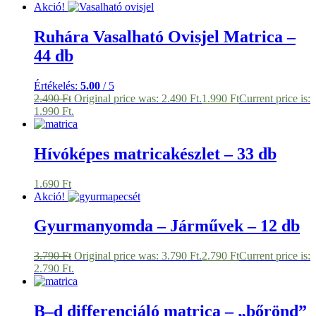
Akció!
Ruhára Vasalható Ovisjel Matrica –
44 db
Értékelés:
5.00
/ 5
2.490
Ft
Original price was: 2.490 Ft.
1.990
Ft
Current price is:
1.990 Ft.
Hívóképes matricakészlet – 33 db
1.690
Ft
Akció!
Gyurmanyomda – Járművek – 12 db
3.790
Ft
Original price was: 3.790 Ft.
2.790
Ft
Current price is:
2.790 Ft.
B–d differenciáló matrica – „bőrönd”