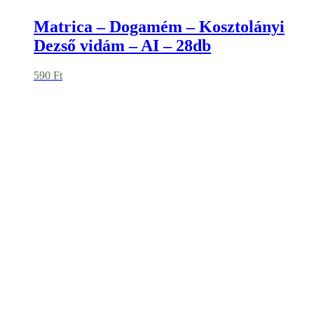
Könyvjelző – Teáskannás könyves
70
Ft