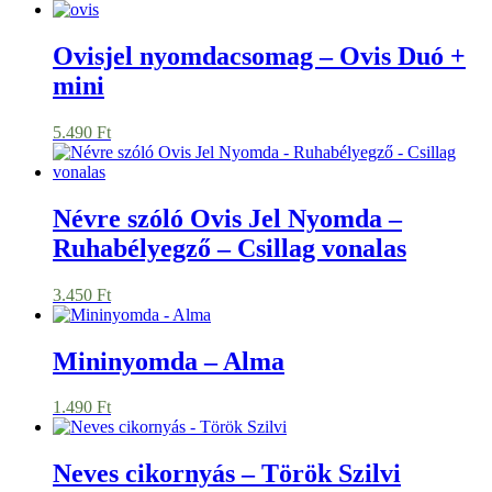
Ovisjel nyomdacsomag – Ovis Duó +
mini
5.490
Ft
Névre szóló Ovis Jel Nyomda –
Ruhabélyegző – Csillag vonalas
3.450
Ft
Mininyomda – Alma
1.490
Ft
Neves cikornyás – Török Szilvi