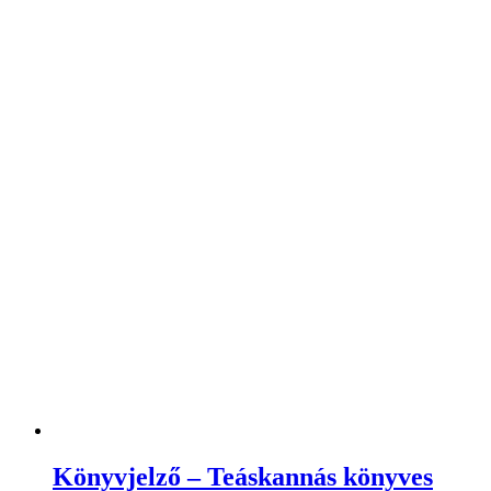
Vászonszütyő (len) – 14x19cm
490
Ft