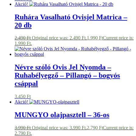
Akció!
Ruhára Vasalható Ovisjel Matrica –
20 db
2.490
Ft
Original price was: 2.490 Ft.
1.990
Ft
Current price is:
1.990 Ft.
Névre szóló Ovis Jel Nyomda –
Ruhabélyegző – Pillangó – bogyós
csáppal
3.450
Ft
Akció!
MUNGYO olajpasztell – 36-os
3.990
Ft
Original price was: 3.990 Ft.
2.790
Ft
Current price is:
2.790 Ft.