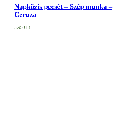
Napközis pecsét – Szép munka –
Ceruza
3.950
Ft
Manócska-Biztatóka kártyacsomag –
letölthető PDF – 40db
1.990
Ft
Mininyomda – Gluténmentes
1.490
Ft
Matrica – Ételallergia –
Bélbolyhocska – 33 db – 2 cm