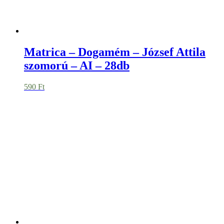
Egyedi Dombornyomó /
Szárazbélyegző – Saját Logóval /
Grafikával
19.990
Ft