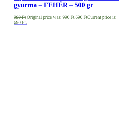
Ovis – Bogaras összerakós matrica