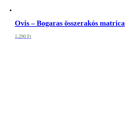
Könyvjelző – Virágok
50
Ft