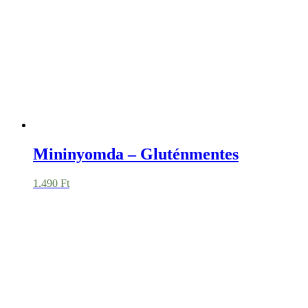
Matrica – Dogamém – József Attila
szomorú – AI – 28db
590
Ft
Matrica – Dogamém – Kosztolányi
Dezső vidám – AI – 28db