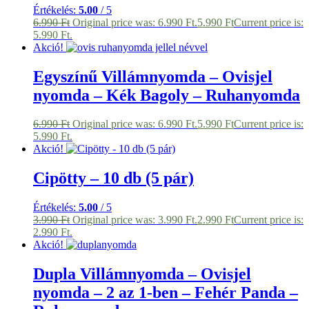
Értékelés:
5.00
/ 5
6.990
Ft
Original price was: 6.990 Ft.
5.990
Ft
Current price is:
5.990 Ft.
Akció!
Egyszínű Villámnyomda – Ovisjel
nyomda – Kék Bagoly – Ruhanyomda
6.990
Ft
Original price was: 6.990 Ft.
5.990
Ft
Current price is:
5.990 Ft.
Akció!
Cipötty – 10 db (5 pár)
Értékelés:
5.00
/ 5
3.990
Ft
Original price was: 3.990 Ft.
2.990
Ft
Current price is:
2.990 Ft.
Akció!
Dupla Villámnyomda – Ovisjel
nyomda – 2 az 1-ben – Fehér Panda –