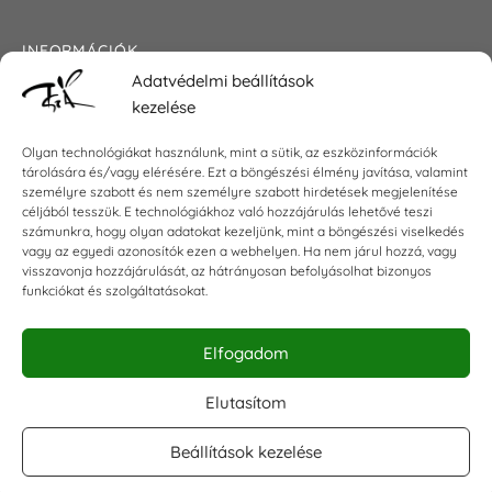
INFORMÁCIÓK
Adatvédelmi beállítások
Általános szerződési feltételek
kezelése
Adatkezelési tájékoztató
Impresszum
Olyan technológiákat használunk, mint a sütik, az eszközinformációk
tárolására és/vagy elérésére. Ezt a böngészési élmény javítása, valamint
személyre szabott és nem személyre szabott hirdetések megjelenítése
céljából tesszük. E technológiákhoz való hozzájárulás lehetővé teszi
KAPCSOLAT
számunkra, hogy olyan adatokat kezeljünk, mint a böngészési viselkedés
vagy az egyedi azonosítók ezen a webhelyen. Ha nem járul hozzá, vagy
visszavonja hozzájárulását, az hátrányosan befolyásolhat bizonyos
E-mail:
shop@torokszilvi.com
funkciókat és szolgáltatásokat.
Telefon: +36 30 6767872
Elfogadom
KÖZÖSSÉGI
Elutasítom
Beállítások kezelése
Facebook csoport