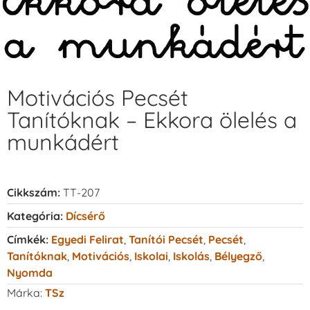
Motivációs Pecsét
Tanítóknak – Ekkora ölelés a
munkádért
Cikkszám:
TT-207
Kategória:
Dícsérő
Címkék:
Egyedi Felirat
,
Tanítói Pecsét
,
Pecsét
,
Tanítóknak
,
Motivációs
,
Iskolai
,
Iskolás
,
Bélyegző
,
Nyomda
Márka:
TSz