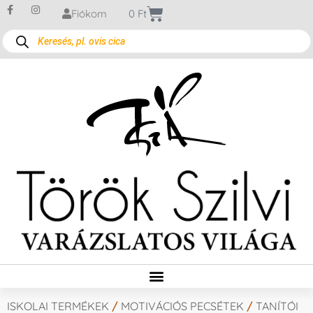
Fiókom
0
Ft
ISKOLAI TERMÉKEK
/
MOTIVÁCIÓS PECSÉTEK
/
TANÍTÓI