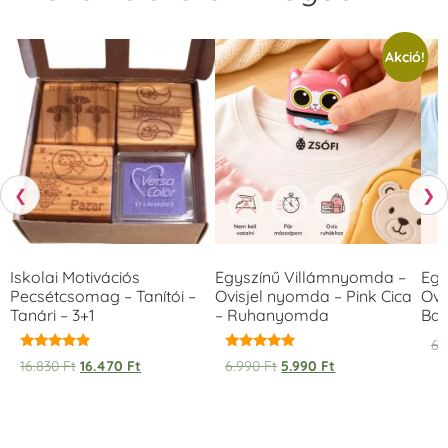
Akció!
❮
❯
Iskolai Motivációs
Egyszínű Villámnyomda –
Egy
Pecsétcsomag – Tanítói –
Ovisjel nyomda – Pink Cica
Ovi
Tanári – 3+1
– Ruhanyomda
Bag
6.
Értékelés:
Értékelés:
16.830
Ft
16.470
Ft
6.990
Ft
5.990
Ft
5.00
5.00
/ 5
/ 5