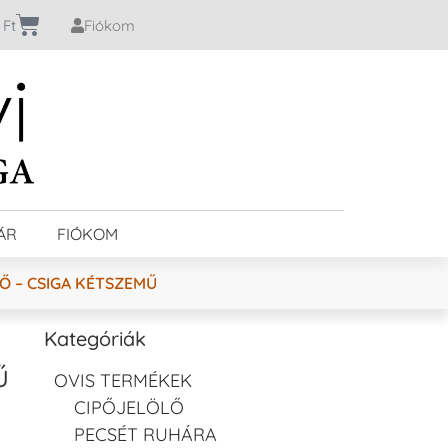
0
Ft
Fiókom
ÁR
FIÓKOM
Ő – CSIGA KÉTSZEMŰ
Kategóriák
ű
OVIS TERMÉKEK
CIPŐJELÖLŐ
PECSÉT RUHÁRA