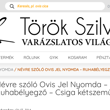
TERMÉK
RÓLUNK
GYIK
KOSARAM
PÉNZT
NYOMDA
/ NÉVRE SZÓLÓ OVIS JEL NYOMDA – RUHABÉLYEGZ
évre szóló Ovis Jel Nyomda –
uhabélyegző – Csiga kétszem