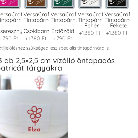
ersaCraft
VersaCraft
VersaCraft
VersaCraft
VersaCraft
intapárna
Tintapárna
Tintapárna
Tintapárna
Tintapárna
-
-
-
- Fehér
- Fekete
seresznyeszín
Csokibarna
Erdőzöld
+1.380 Ft
+1.380 Ft
+790 Ft
+1.380 Ft
+790 Ft
tiljelöléshez szükséged lesz speciális tintapárnára is.
3 db 2,5×2,5 cm vízálló öntapadós
atricát tárgyakra
ersaCraft
VersaCraft
VersaCraft
VersaCraft
VersaCraft
intapárna
Tintapárna
Tintapárna
Tintapárna
Tintapárna
-
-
-
-
-
enyőzöld
Gránátalma
Homokbarna
Kiwizöld
Narancssárg
+1.380 Ft
+790 Ft
+1.380 Ft
+1.380 Ft
+1.380 Ft
ersaCraft
VersaCraft
VersaCraft
VersaCraft
VersaCraft