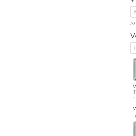
Az
V
V
T
-
V