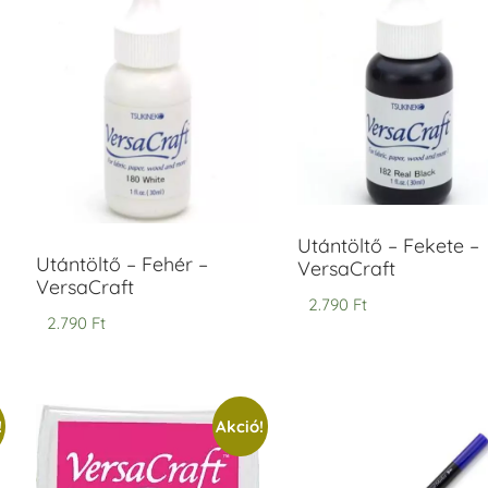
ersaCraft
VersaCraft
intapárna
Tintapárna
-
- Vízkék
idegszürke
+790 Ft
-
ersaCraft
+1.380 Ft
Utántöltő – Fekete –
Utántöltő – Fehér –
VersaCraft
VersaCraft
2.790
Ft
2.790
Ft
!
Akció!