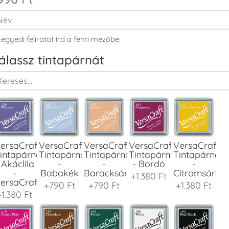
 egyedi feliratot írd a fenti mezőbe.
álassz tintapárnát
ersaCraft
VersaCraft
VersaCraft
VersaCraft
VersaCraft
intapárna
Tintapárna
Tintapárna
Tintapárna
Tintapárna
 Akáclila
-
-
- Bordó
-
–
Babakék
Baracksárga
Citromsárga
+1.380 Ft
ersaCraft
+790 Ft
+790 Ft
+1.380 Ft
+1.380 Ft