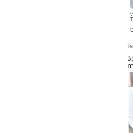
V
T
C
Tex
3
m
V
T
F
V