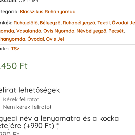
kkszám:
OVT-384
tegória:
Klasszikus Ruhanyomda
mkék:
Ruhajelölő
,
Bélyegző
,
Ruhabélyegző
,
Textil
,
Óvodai Je
yomda
,
Vasalandó
,
Ovis Nyomda
,
Névbélyegző
,
Pecsét
,
uhanyomda
,
Óvodai
,
Ovis Jel
rka:
TSz
.450
Ft
elirat lehetőségek
Kérek feliratot
Nem kérek feliratot
gyedi név a lenyomatra és a kocka
etejére (+990 Ft)
*
990 Ft