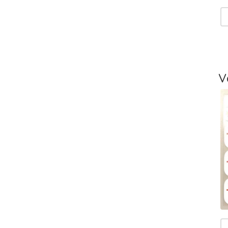
V
T
-
L
V
T
V
T
m