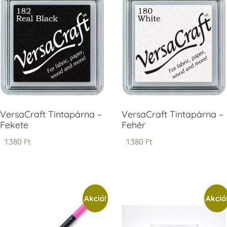
V
T
H
V
VersaCraft Tintapárna –
VersaCraft Tintapárna –
Fekete
Fehér
1.380
Ft
1.380
Ft
Akció!
Akció