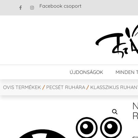
Facebook csoport
ÚJDONSÁGOK
MINDEN 
OVIS TERMÉKEK
/
PECSÉT RUHÁRA
/
KLASSZIKUS RUHA
N
R