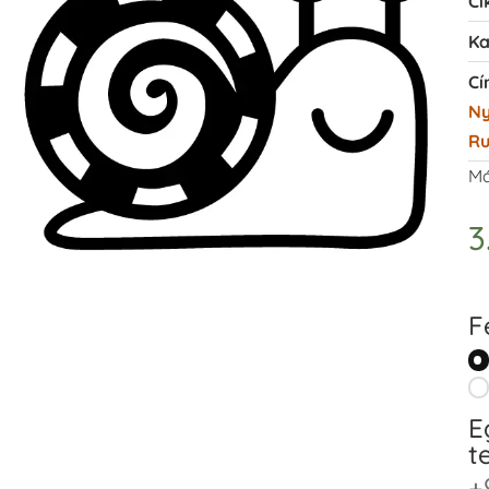
Ci
Ka
Cí
N
R
Má
3
F
E
t
+