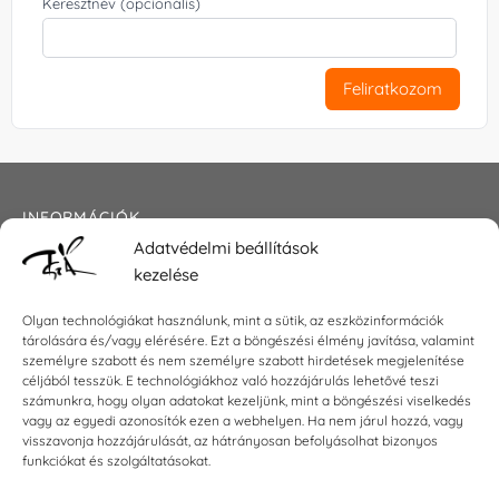
Keresztnév (opcionális)
Feliratkozom
INFORMÁCIÓK
Adatvédelmi beállítások
Általános szerződési feltételek
kezelése
Adatkezelési tájékoztató
Impresszum
Olyan technológiákat használunk, mint a sütik, az eszközinformációk
tárolására és/vagy elérésére. Ezt a böngészési élmény javítása, valamint
személyre szabott és nem személyre szabott hirdetések megjelenítése
céljából tesszük. E technológiákhoz való hozzájárulás lehetővé teszi
KAPCSOLAT
számunkra, hogy olyan adatokat kezeljünk, mint a böngészési viselkedés
vagy az egyedi azonosítók ezen a webhelyen. Ha nem járul hozzá, vagy
visszavonja hozzájárulását, az hátrányosan befolyásolhat bizonyos
E-mail:
shop@torokszilvi.com
funkciókat és szolgáltatásokat.
Telefon: +36 30 6767872