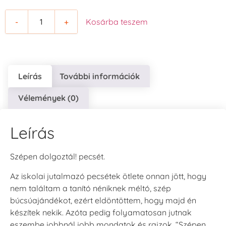
-
+
Kosárba teszem
Leírás
További információk
Vélemények (0)
Leírás
Szépen dolgoztál! pecsét.
Az iskolai jutalmazó pecsétek ötlete onnan jött, hogy
nem találtam a tanító néniknek méltó, szép
búcsúajándékot, ezért eldöntöttem, hogy majd én
készítek nekik. Azóta pedig folyamatosan jutnak
eszembe jobbnál jobb mondatok és rajzok. “Szépen