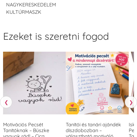
NAGYKERESKEDELEM
KULTÚRMASZK
Ezeket is szeretni fogod
❮
❯
Motivációs Pecsét
Tanítói és tanári ajándék
Isk
Tanítóknak – Büszke
díszdobozban –
Pec
vagyok rád! – Cica
választható motiváló
Tan