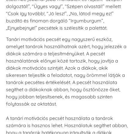
dolgoztál!”, “Ügyes vagy!”, “Szépen olvastál!” mellett
“Csak így tovább!, “Jó lesz!”, „Na, látod megy ez!”
buzdító és finoman dorgáló “Irgumburgum”,
„Ejnyebejnye!” pecsétek is szélesítik a palettát.
Tanári motívációs pecsét egy nagyszerű eszköz,
amelyet tanárok használhatnak azért, hogy jelezzék a
diákok számára a teljesítményüket. A pecsét
használatának előnyei közé tartozik, hogy javítja a
diákok motivációs szintjét. Azok a diákok, akik
sikeresen teljesítik a feladatot, nagy örömmel látják a
tanárok pecsétes értékelését. A pecsét használata
segíthet a diákoknak abban, hogy ösztönözze őket,
hogy jobban teljesítsenek, és magasabb szinten
folytassák az oktatást.
A tanári motívációs pecsét használata a tanárok
számára is hasznos lehet. Használatuk segíthet abban,
hogy a tanárok hatékonyan irányítsák a diákok