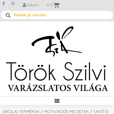
Fiókom
0
Ft
ISKOLAI TERMÉKEK
/
MOTIVÁCIÓS PECSÉTEK
/
TANÍTÓI