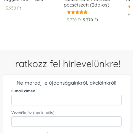
pecsétszett (2db-os)
3.950
Ft
Ér
16
5.
Értékelés:
5.730
Ft
5.370
Ft
/ 
5.00
/ 5
Iratkozz fel hírlevelünkre!
Ne maradj le újdonságainkról, akcióinkról!
E-mail címed
Vezetéknév (opcionális)