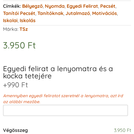
Címkék:
Bélyegző
,
Nyomda
,
Egyedi Felirat
,
Pecsét
,
Tanítói Pecsét
,
Tanítóknak
,
Jutalmazó
,
Motivációs
,
Iskolai
,
Iskolás
Márka:
TSz
3.950
Ft
Egyedi felirat a lenyomatra és a
kocka tetejére
+990 Ft
Amennyiben egyedi feliratot szeretnél a lenyomatra, azt írd
az alábbi mezőbe.
Végösszeg
3.950 Ft