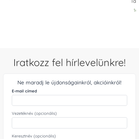
Tan
16
Iratkozz fel hírlevelünkre!
Ne maradj le újdonságainkról, akcióinkról!
E-mail címed
Vezetéknév (opcionális)
Keresztnév (opcionális)