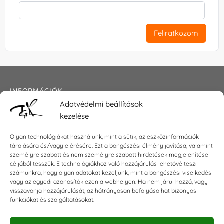
Feliratkozom
INFORMÁCIÓK
Adatvédelmi beállítások
Általános szerződési feltételek
kezelése
Adatkezelési tájékoztató
Impresszum
Olyan technológiákat használunk, mint a sütik, az eszközinformációk
tárolására és/vagy elérésére. Ezt a böngészési élmény javítása, valamint
személyre szabott és nem személyre szabott hirdetések megjelenítése
céljából tesszük. E technológiákhoz való hozzájárulás lehetővé teszi
számunkra, hogy olyan adatokat kezeljünk, mint a böngészési viselkedés
KAPCSOLAT
vagy az egyedi azonosítók ezen a webhelyen. Ha nem járul hozzá, vagy
visszavonja hozzájárulását, az hátrányosan befolyásolhat bizonyos
E-mail:
shop@torokszilvi.com
funkciókat és szolgáltatásokat.
Telefon: +36 30 6767872