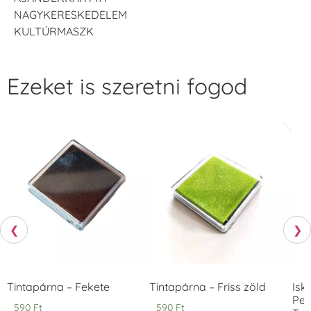
NAGYKERESKEDELEM
KULTÚRMASZK
Ezeket is szeretni fogod
❮
❯
Tintapárna – Fekete
Tintapárna – Friss zöld
Isk
Pec
590
Ft
590
Ft