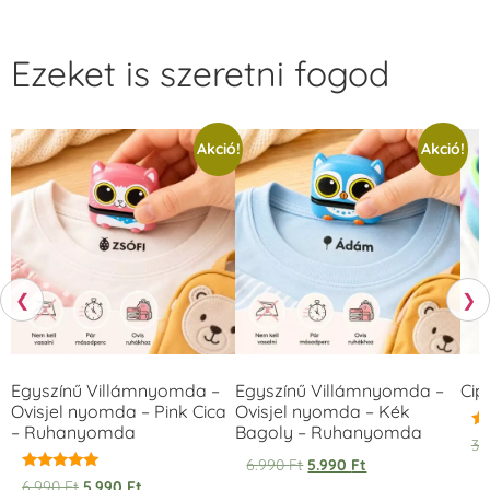
Ezeket is szeretni fogod
Akció!
Akció!
❮
❯
Egyszínű Villámnyomda –
Egyszínű Villámnyomda –
Cip
Ovisjel nyomda – Pink Cica
Ovisjel nyomda – Kék
– Ruhanyomda
Bagoly – Ruhanyomda
Ér
3.
5.
6.990
Ft
5.990
Ft
/ 
Értékelés:
6.990
Ft
5.990
Ft