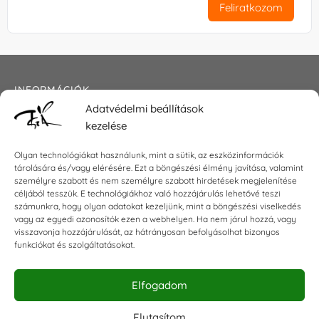
Feliratkozom
INFORMÁCIÓK
Adatvédelmi beállítások
Általános szerződési feltételek
kezelése
Adatkezelési tájékoztató
Impresszum
Olyan technológiákat használunk, mint a sütik, az eszközinformációk
tárolására és/vagy elérésére. Ezt a böngészési élmény javítása, valamint
személyre szabott és nem személyre szabott hirdetések megjelenítése
céljából tesszük. E technológiákhoz való hozzájárulás lehetővé teszi
KAPCSOLAT
számunkra, hogy olyan adatokat kezeljünk, mint a böngészési viselkedés
vagy az egyedi azonosítók ezen a webhelyen. Ha nem járul hozzá, vagy
visszavonja hozzájárulását, az hátrányosan befolyásolhat bizonyos
E-mail:
shop@torokszilvi.com
funkciókat és szolgáltatásokat.
Telefon: +36 30 6767872
Elfogadom
KÖZÖSSÉGI
Elutasítom