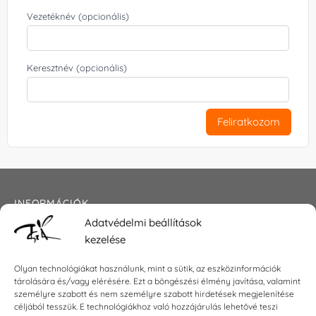
Vezetéknév (opcionális)
Keresztnév (opcionális)
Feliratkozom
INFORMÁCIÓK
Adatvédelmi beállítások
Általános szerződési feltételek
kezelése
Adatkezelési tájékoztató
Impresszum
Olyan technológiákat használunk, mint a sütik, az eszközinformációk
tárolására és/vagy elérésére. Ezt a böngészési élmény javítása, valamint
személyre szabott és nem személyre szabott hirdetések megjelenítése
céljából tesszük. E technológiákhoz való hozzájárulás lehetővé teszi