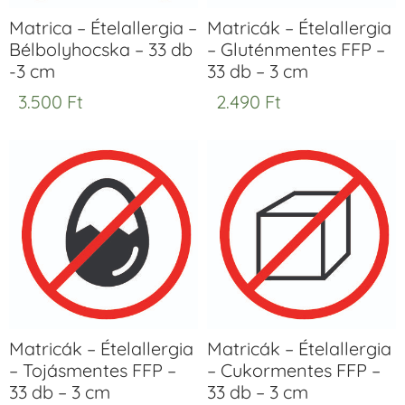
Matrica – Ételallergia –
Matricák – Ételallergia
Bélbolyhocska – 33 db
– Gluténmentes FFP –
-3 cm
33 db – 3 cm
3.500
Ft
2.490
Ft
Matricák – Ételallergia
Matricák – Ételallergia
– Tojásmentes FFP –
– Cukormentes FFP –
33 db – 3 cm
33 db – 3 cm