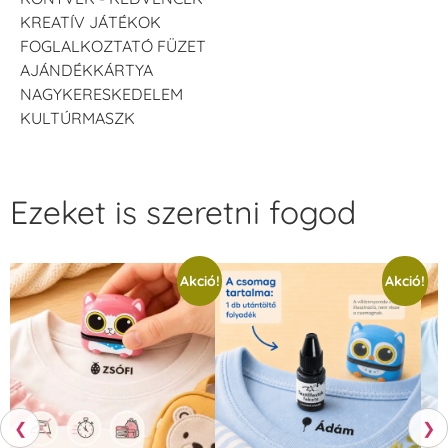
KREATÍV JÁTÉKOK
FOGLALKOZTATÓ FÜZET
AJÁNDÉKKÁRTYA
NAGYKERESKEDELEM
KULTÚRMASZK
Ezeket is szeretni fogod
Akció!
Akció!
❮
❯