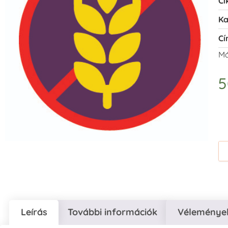
Ci
Ka
Cí
Má
Leírás
További információk
Vélemények