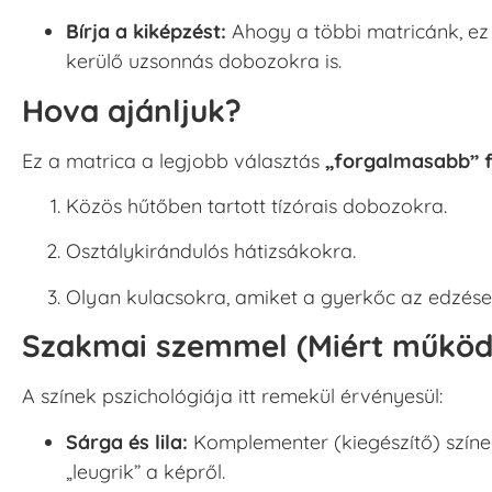
Bírja a kiképzést:
Ahogy a többi matricánk, ez 
kerülő uzsonnás dobozokra is.
Hova ajánljuk?
Ez a matrica a legjobb választás
„forgalmasabb” f
Közös hűtőben tartott tízórais dobozokra.
Osztálykirándulós hátizsákokra.
Olyan kulacsokra, amiket a gyerkőc az edzésen
Szakmai szemmel (Miért működi
A színek pszichológiája itt remekül érvényesül:
Sárga és lila:
Komplementer (kiegészítő) színek,
„leugrik” a képről.