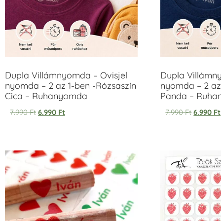
Dupla Villámnyomda – Ovisjel
Dupla Villámn
nyomda – 2 az 1-ben -Rózsaszín
nyomda – 2 az
Cica – Ruhanyomda
Panda – Ruh
7.990
Ft
6.990
Ft
7.990
Ft
6.990
Ft