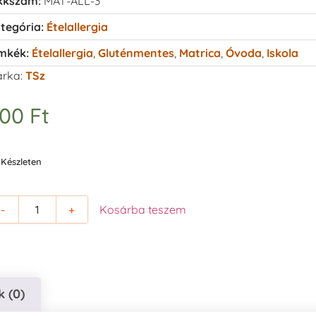
kkszám:
MAT-ALL-3
tegória:
Ételallergia
mkék:
Ételallergia
,
Gluténmentes
,
Matrica
,
Óvoda
,
Iskola
rka:
TSz
500
Ft
Készleten
-
+
Kosárba teszem
 (0)