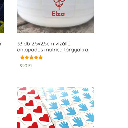
r
33 db 2,5×2,5cm vízálló
öntapadós matrica tárgyakra
Értékelés:
990
Ft
5.00
/ 5