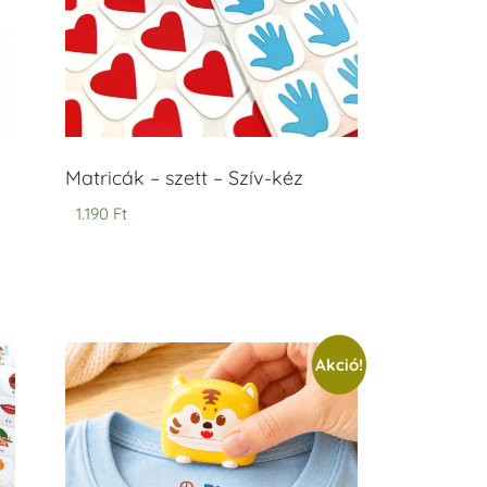
Matricák – szett – Szív-kéz
1.190
Ft
Akció!