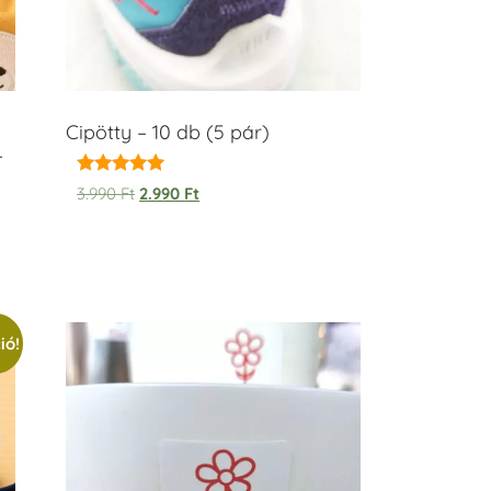
Cipötty – 10 db (5 pár)
–
Értékelés:
3.990
Ft
2.990
Ft
5.00
/ 5
ió!