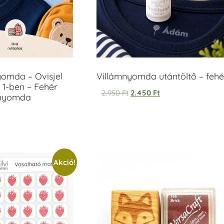
yomda – Ovisjel
Villámnyomda utántöltő – fehé
 1-ben – Fehér
2.950
Ft
2.450
Ft
anyomda
Akció!