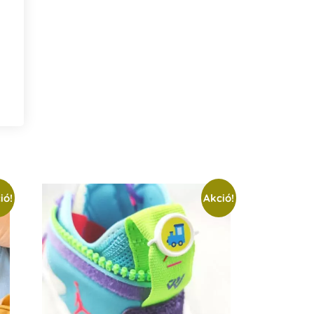
ió!
Akció!