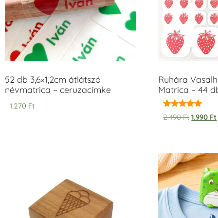
52 db 3,6×1,2cm átlátszó
Ruhára Vasalha
névmatrica – ceruzacímke
Matrica – 44 d
1.270
Ft
Értékelés:
2.490
Ft
1.990
Ft
5.00
/ 5