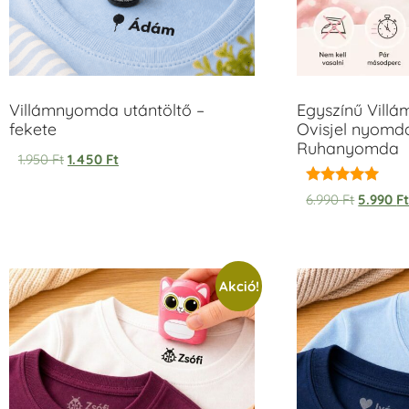
Villámnyomda utántöltő –
Egyszínű Vill
fekete
Ovisjel nyomda
Ruhanyomda
1.950
Ft
1.450
Ft
Értékelés:
6.990
Ft
5.990
F
5.00
/ 5
Akció!