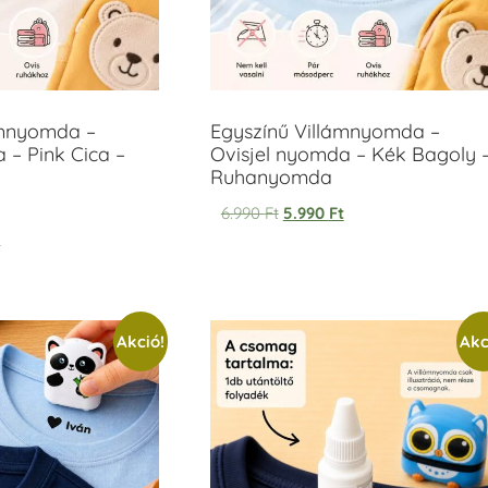
ámnyomda –
Egyszínű Villámnyomda –
 – Pink Cica –
Ovisjel nyomda – Kék Bagoly 
Ruhanyomda
6.990
Ft
5.990
Ft
t
Akció!
Akc