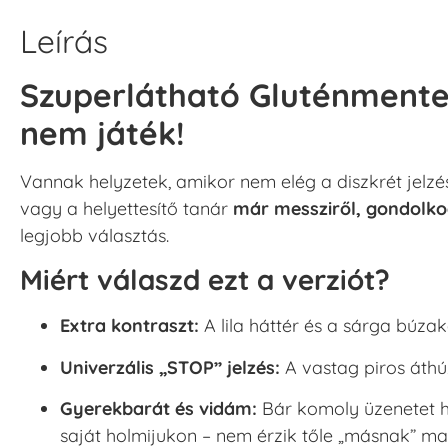
Leírás
Szuperlátható Gluténmentes
nem játék!
Vannak helyzetek, amikor nem elég a diszkrét jelzé
vagy a helyettesítő tanár
már messziről, gondolko
legjobb választás.
Miért válaszd ezt a verziót?
Extra kontraszt:
A lila háttér és a sárga búza
Univerzális „STOP” jelzés:
A vastag piros áthú
Gyerekbarát és vidám:
Bár komoly üzenetet ho
saját holmijukon – nem érzik tőle „másnak” ma