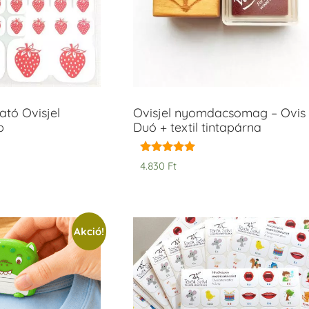
tó Ovisjel
Ovisjel nyomdacsomag – Ovis
b
Duó + textil tintapárna
Értékelés:
4.830
Ft
5.00
/ 5
Akció!