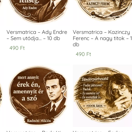
Versmatrica – Ady Endre
Versmatrica – Kazinczy
– Sem utódja… – 10 db
Ferenc – A nagy titok – 
db
490
Ft
490
Ft