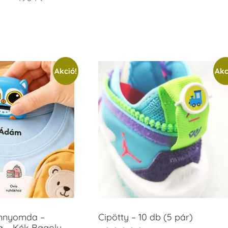
Akció!
Akc
ámnyomda –
Cipötty – 10 db (5 pár)
a – Kék Bagoly –