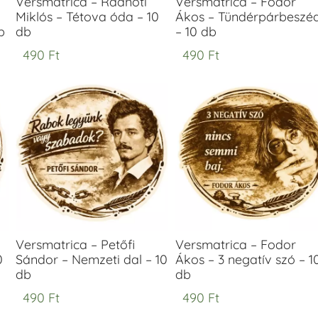
Versmatrica – Radnóti
Versmatrica – Fodor
Miklós – Tétova óda – 10
Ákos – Tündérpárbeszé
b
db
– 10 db
490
Ft
490
Ft
Versmatrica – Petőfi
Versmatrica – Fodor
0
Sándor – Nemzeti dal – 10
Ákos – 3 negatív szó – 1
db
db
490
Ft
490
Ft