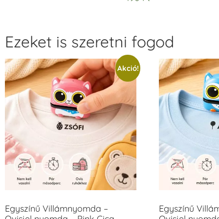
Ezeket is szeretni fogod
Akció!
Egyszínű Villámnyomda –
Egyszínű Vill
Ovisjel nyomda – Pink Cica –
Ovisjel nyomd