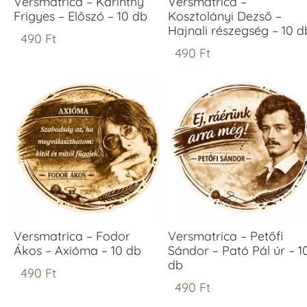
Versmatrica – Karinthy
Versmatrica –
Frigyes – Előszó – 10 db
Kosztolányi Dezső –
Hajnali részegség – 10 d
490
Ft
490
Ft
Versmatrica – Fodor
Versmatrica – Petőfi
Ákos – Axióma – 10 db
Sándor – Pató Pál úr – 1
db
490
Ft
490
Ft