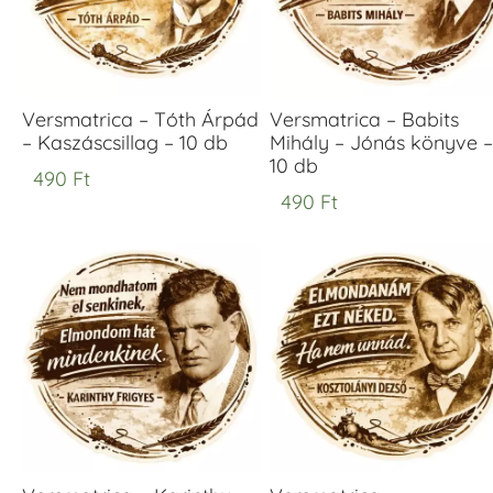
Versmatrica – Tóth Árpád
Versmatrica – Babits
– Kaszáscsillag – 10 db
Mihály – Jónás könyve –
10 db
490
Ft
490
Ft