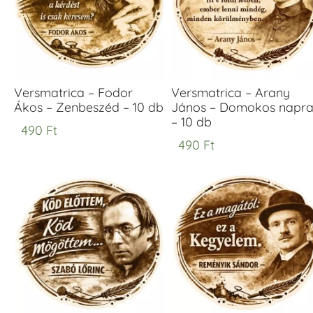
Versmatrica – Fodor
Versmatrica – Arany
Ákos – Zenbeszéd – 10 db
János – Domokos napr
– 10 db
490
Ft
490
Ft