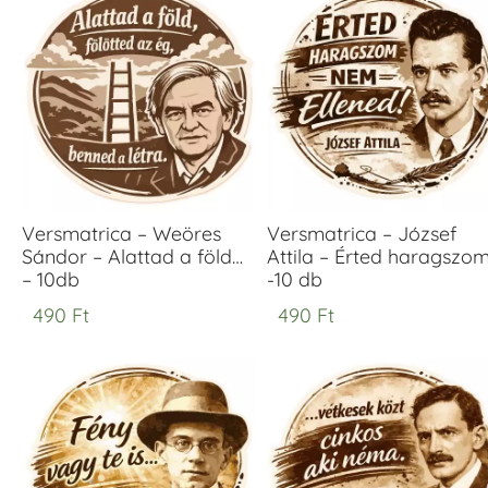
Versmatrica – Weöres
Versmatrica – József
Sándor – Alattad a föld…
Attila – Érted haragszo
– 10db
-10 db
490
Ft
490
Ft