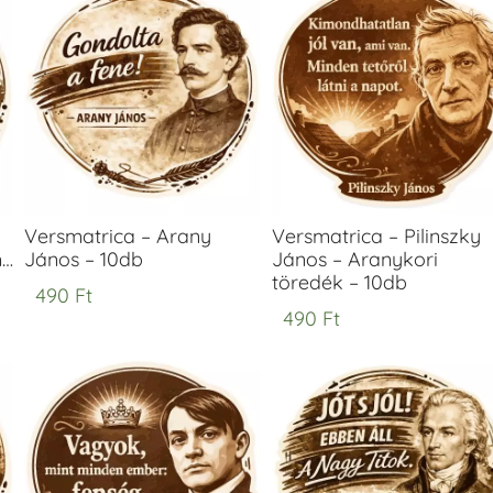
Versmatrica – Arany
Versmatrica – Pilinszky
m…
János – 10db
János – Aranykori
töredék – 10db
490
Ft
490
Ft