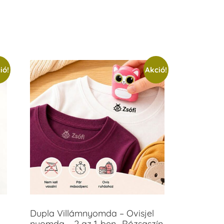
ió!
Akció!
Dupla Villámnyomda – Ovisjel
nyomda – 2 az 1-ben -Rózsaszín