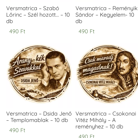
Versmatrica – Szabó
Versmatrica – Reményik
Lőrinc – Szél hozott… – 10
Sándor – Kegyelem- 10
db
db
490
Ft
490
Ft
Versmatrica – Dsida Jenő
Versmatrica – Csokonai
– Templomablak – 10 db
Vitéz Mihály – A
reményhez – 10 db
490
Ft
490
Ft