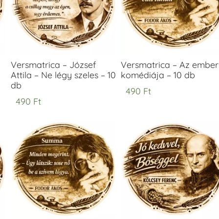
Versmatrica – József
Versmatrica – Az ember
a
Attila – Ne légy szeles – 10
komédiája – 10 db
db
490
Ft
490
Ft