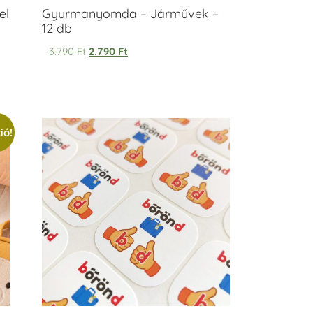
el
Gyurmanyomda – Járművek –
12 db
3.790
Ft
2.790
Ft
ió!