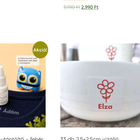
Értékelés:
3.990
Ft
2.990
Ft
5.00
t
/ 5
Akció!
tántöltő – fehér
33 db 2,5×2,5cm vízálló