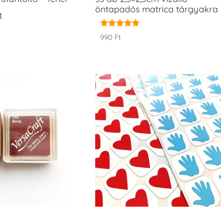
öntapadós matrica tárgyakra
t
Értékelés:
990
Ft
5.00
/ 5