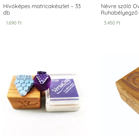
Hívóképes matricakészlet – 33
Névre szóló O
db
Ruhabélyegző 
1.690
Ft
3.450
Ft