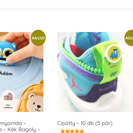
Akció!
Akc
ámnyomda –
Cipötty – 10 db (5 pár)
a – Kék Bagoly –