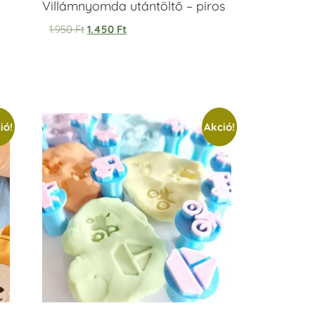
Villámnyomda utántöltő – piros
1.950
Ft
1.450
Ft
ió!
Akció!