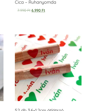
Cica – Ruhanyomda
7.990
Ft
6.990
Ft
52 db 3,6×1,2cm átlátszó