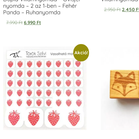
nyomda – 2 az 1-ben – Fehér
2.950
Ft
2.450
F
Panda – Ruhanyomda
7.990
Ft
6.990
Ft
Akció!