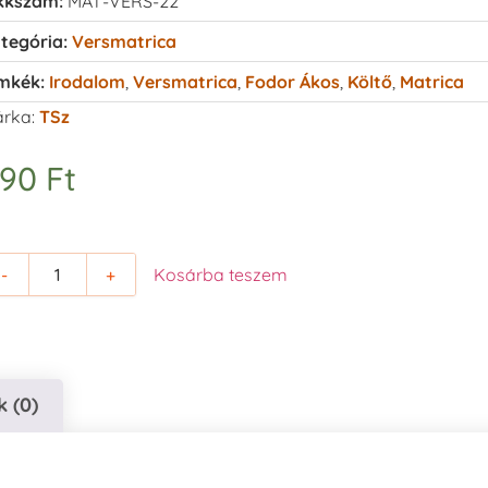
kkszám:
MAT-VERS-22
tegória:
Versmatrica
mkék:
Irodalom
,
Versmatrica
,
Fodor Ákos
,
Költő
,
Matrica
rka:
TSz
490
Ft
-
+
Kosárba teszem
 (0)