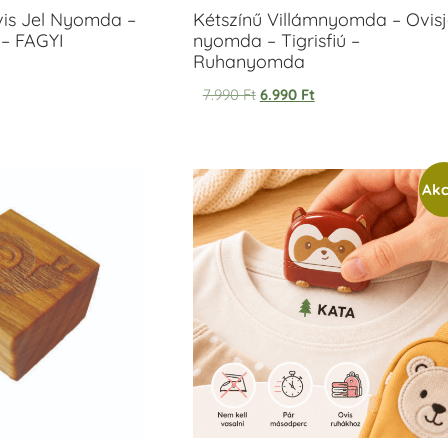
vis Jel Nyomda –
Kétszínű Villámnyomda – Ovisj
– FAGYI
nyomda – Tigrisfiú –
Ruhanyomda
7.990
Ft
6.990
Ft
Akc