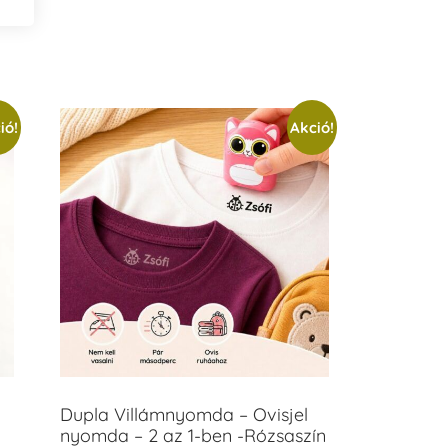
ió!
Akció!
Dupla Villámnyomda – Ovisjel
nyomda – 2 az 1-ben -Rózsaszín