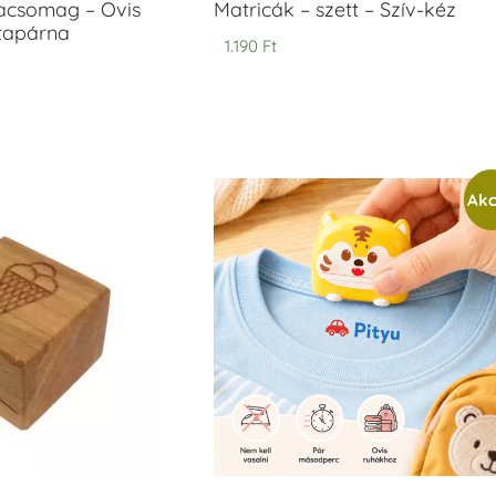
acsomag – Ovis
Matricák – szett – Szív-kéz
ntapárna
1.190
Ft
Akc