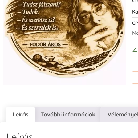
Ci
Ka
Cí
Má
Leírás
További információk
Vélemények
Leírás