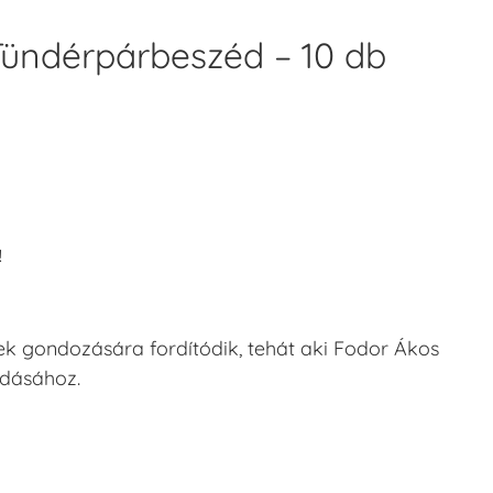
Tündérpárbeszéd – 10 db
!
k gondozására fordítódik, tehát aki Fodor Ákos
adásához.