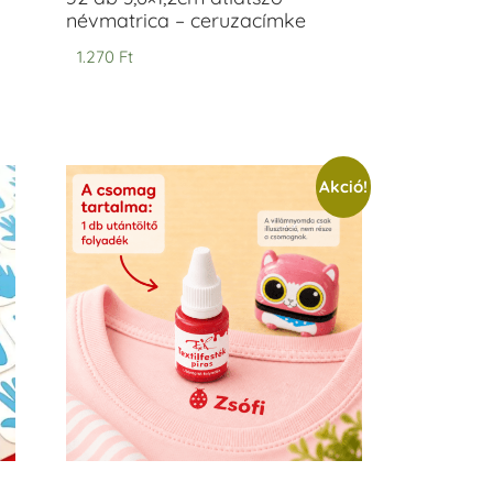
névmatrica – ceruzacímke
1.270
Ft
Akció!