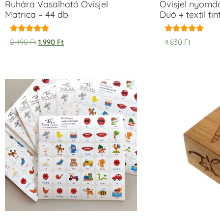
Ruhára Vasalható Ovisjel
Ovisjel nyomd
Matrica – 44 db
Duó + textil ti
Értékelés:
Értékelés:
2.490
Ft
1.990
Ft
4.830
Ft
5.00
5.00
/ 5
/ 5