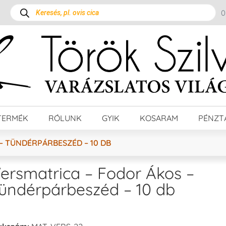
TERMÉK
RÓLUNK
GYIK
KOSARAM
PÉNZT
– TÜNDÉRPÁRBESZÉD – 10 DB
ersmatrica – Fodor Ákos –
ündérpárbeszéd – 10 db