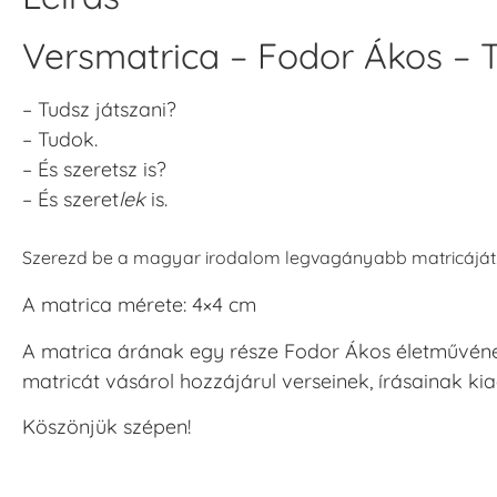
Versmatrica – Fodor Ákos – 
– Tudsz játszani?
– Tudok.
– És szeretsz is?
– És szeret
lek
is.
Szerezd be a magyar irodalom legvagányabb matricáját
A matrica mérete: 4×4 cm
A matrica árának egy része Fodor Ákos életművéne
matricát vásárol hozzájárul verseinek, írásainak ki
Köszönjük szépen!