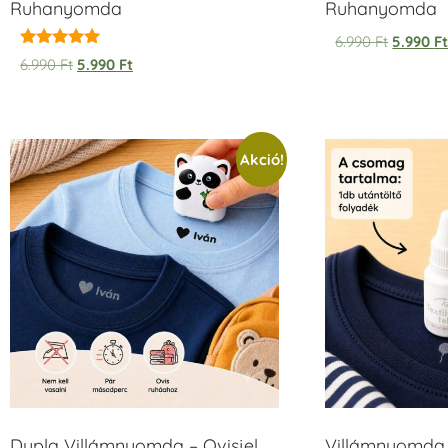
Ruhanyomda
Ruhanyomda
6.990
Ft
5.990
F
Értékelés:
6.990
Ft
5.990
Ft
5.00
/ 5
Akció!
Dupla Villámnyomda – Ovisjel
Villámnyomda u