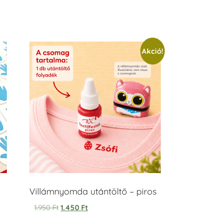
Akció!
Villámnyomda utántöltő – piros
1.950
Ft
1.450
Ft