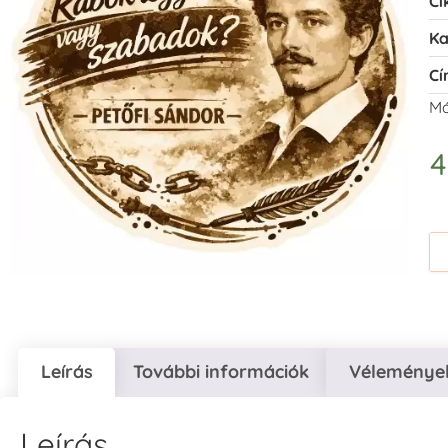
Ci
Ka
Cí
Má
Leírás
További információk
Vélemények
Leírás