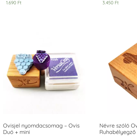
1.690
Ft
3.450
Ft
Ovisjel nyomdacsomag – Ovis
Névre szóló O
Duó + mini
Ruhabélyegző