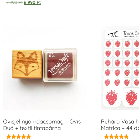
7.990
Ft
6.990
Ft
Ovisjel nyomdacsomag – Ovis
Ruhára Vasalha
Duó + textil tintapárna
Matrica – 44 d