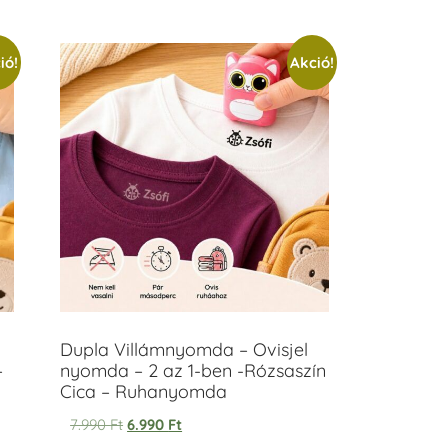
ió!
Akció!
Dupla Villámnyomda – Ovisjel
–
nyomda – 2 az 1-ben -Rózsaszín
Cica – Ruhanyomda
7.990
Ft
6.990
Ft