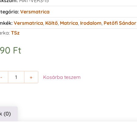
kkszám:
MAT-VERS-15
tegória:
Versmatrica
mkék:
Versmatrica
,
Költő
,
Matrica
,
Irodalom
,
Petőfi Sándor
rka:
TSz
490
Ft
-
+
Kosárba teszem
 (0)