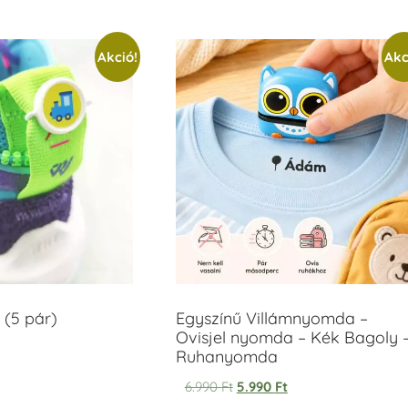
Akció!
Akc
 (5 pár)
Egyszínű Villámnyomda –
Ovisjel nyomda – Kék Bagoly 
Ruhanyomda
6.990
Ft
5.990
Ft