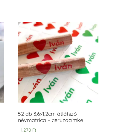
52 db 3,6×1,2cm átlátszó
névmatrica – ceruzacímke
1.270
Ft