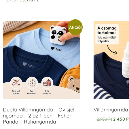
5.00
/ 5
Akció!
Dupla Villámnyomda – Ovisjel
Villámnyomda u
nyomda – 2 az 1-ben – Fehér
2.950
Ft
2.450
F
Panda – Ruhanyomda