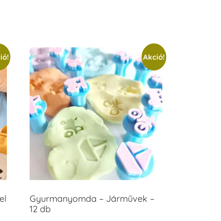
ió!
Akció!
el
Gyurmanyomda – Járművek –
12 db