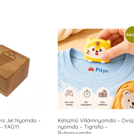
Akc
vis Jel Nyomda –
Kétszínű Villámnyomda – Ovisj
– FAGYI
nyomda – Tigrisfiú –
Ruhanyomda