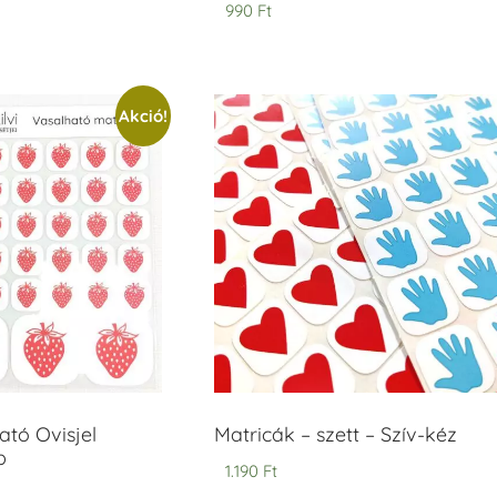
Értékelés:
990
Ft
5.00
/ 5
Akció!
tó Ovisjel
Matricák – szett – Szív-kéz
b
1.190
Ft