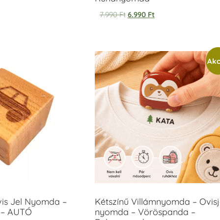
7.990
Ft
6.990
Ft
Akc
vis Jel Nyomda –
Kétszínű Villámnyomda – Ovisj
 – AUTÓ
nyomda – Vöröspanda –