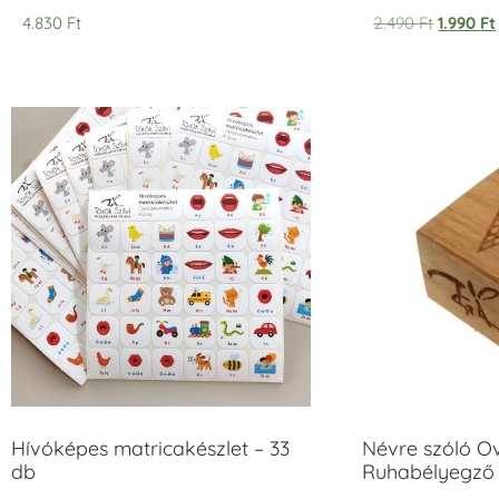
Értékelés:
Értékelés:
4.830
Ft
2.490
Ft
1.990
Ft
5.00
5.00
/ 5
/ 5
Hívóképes matricakészlet – 33
Névre szóló O
db
Ruhabélyegző 