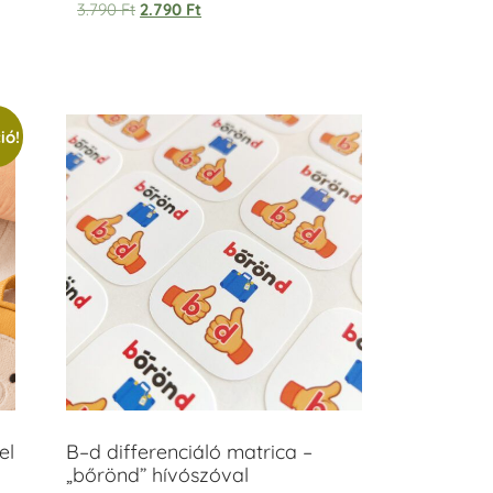
3.790
Ft
2.790
Ft
ió!
el
B–d differenciáló matrica –
„bőrönd” hívószóval