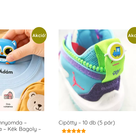
Akció!
Akc
ámnyomda –
Cipötty – 10 db (5 pár)
a – Kék Bagoly –