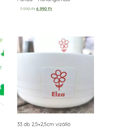
7.990
Ft
6.990
Ft
33 db 2,5×2,5cm vízálló