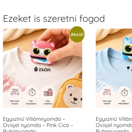
Ezeket is szeretni fogod
Akció!
Egyszínű Villámnyomda –
Egyszínű Vill
Ovisjel nyomda – Pink Cica –
Ovisjel nyomd
Ruhanyomda
Ruhanyomda