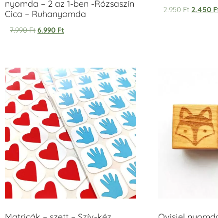
nyomda – 2 az 1-ben -Rózsaszín
2.950
Ft
2.450
F
Cica – Ruhanyomda
7.990
Ft
6.990
Ft
Matricák – szett – Szív-kéz
Ovisjel nyomd