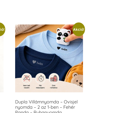
ió!
Akció!
Dupla Villámnyomda – Ovisjel
nyomda – 2 az 1-ben – Fehér
Panda – Ruhanyomda