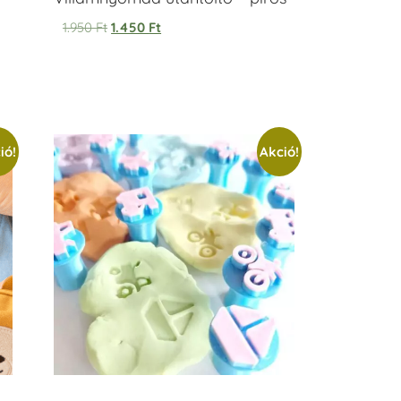
1.950
Ft
1.450
Ft
ió!
Akció!