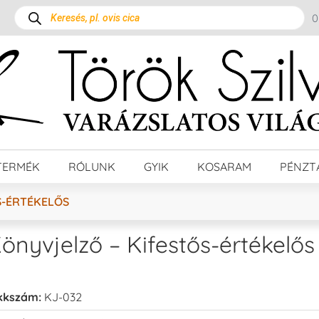
TERMÉK
RÓLUNK
GYIK
KOSARAM
PÉNZT
S-ÉRTÉKELŐS
önyvjelző – Kifestős-értékelős
kkszám:
KJ-032