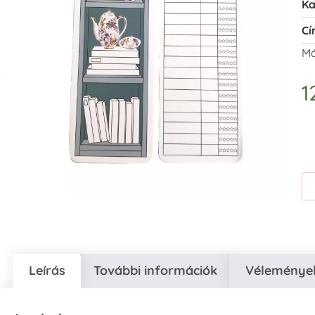
Ka
Cí
Má
1
Leírás
További információk
Vélemények