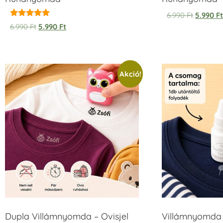
6.990
Ft
5.990
F
Értékelés:
6.990
Ft
5.990
Ft
5.00
/ 5
Akció!
Dupla Villámnyomda – Ovisjel
Villámnyomda u