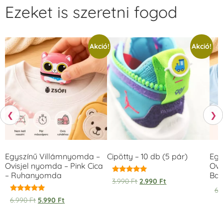
Ezeket is szeretni fogod
Akció!
Akció!
❮
❯
Egyszínű Villámnyomda –
Cipötty – 10 db (5 pár)
Egy
Ovisjel nyomda – Pink Cica
Ovi
– Ruhanyomda
Bag
Értékelés:
3.990
Ft
2.990
Ft
5.00
6.
/ 5
Értékelés:
6.990
Ft
5.990
Ft
5.00
/ 5