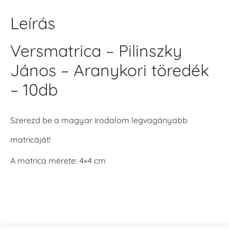
Leírás
Versmatrica – Pilinszky
János – Aranykori töredék
– 10db
Szerezd be a magyar irodalom legvagányabb
matricáját!
A matrica mérete: 4×4 cm