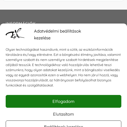
INFORMÁCIÓK
Adatvédelmi beállítások
Általános szerződési feltételek
kezelése
Adatkezelési tájékoztató
Impresszum
Olyan technológiákat használunk, mint a sütik, az eszközinformációk
tárolására és/vagy elérésére. Ezt a böngészési élmény javítása, valamint
személyre szabott és nem személyre szabott hirdetések megjelenítése
céljából tesszük. E technológiákhoz való hozzájárulás lehetővé teszi
KAPCSOLAT
számunkra, hogy olyan adatokat kezeljünk, mint a böngészési viselkedés
vagy az egyedi azonosítók ezen a webhelyen. Ha nem járul hozzá, vagy
visszavonja hozzájárulását, az hátrányosan befolyásolhat bizonyos
E-mail:
shop@torokszilvi.com
funkciókat és szolgáltatásokat.
Telefon: +36 30 6767872
Elfogadom
KÖZÖSSÉGI
Elutasítom
Beállítások kezelése