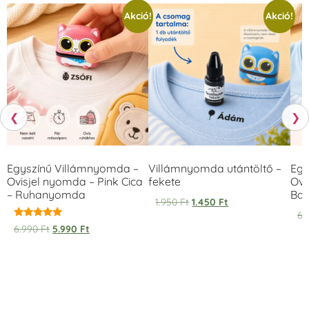
Akció!
Akció!
❮
❯
Egyszínű Villámnyomda –
Villámnyomda utántöltő –
Egy
Ovisjel nyomda – Pink Cica
fekete
Ovi
– Ruhanyomda
Bag
1.950
Ft
1.450
Ft
6.
Értékelés:
6.990
Ft
5.990
Ft
5.00
/ 5