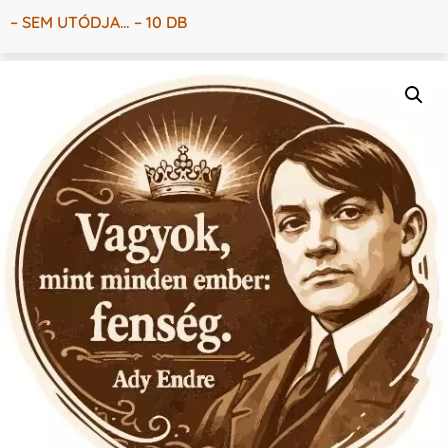
– SEM UTÓDJA… – 10 DB