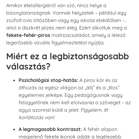
Amikor ételallergiáról van szó, nincs helye a
bizonytalanságnak. Vannak helyzetek – például egy
zsúfolt ovis öltözőben vagy egy iskolai ebédlőben –,
ahol a diszkrét jelzés nem elég. Ezért alkottuk meg a
fekete-fehér-piros
matricacsaládot, amely a létező
legerősebb vizuális figyelmeztetést nyújtja.
Miért ez a legbiztonságosabb
választás?
Pszichológiai stop-hatás:
A piros kör és az
áthúzás az egész világon az „állj” és a „tilos”
egyetemes jelképe. Egy pedagógusnak vagy
felügyelőnek nem kell elolvasnia a szöveget – az
agya azonnal küldi a jelet:
Figyelem, itt
korlátozás van!
A legmagasabb kontraszt:
A fehér alapon
megjelenő fekete ikonok adják a legélesebb