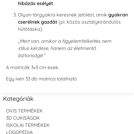
hibázás esélyét
.
Olyan tárgyakra keresnek jelölést, amik
gyakran
cserélnek gazdát
(pl. közös osztálykirándulós
hűtőtáska).
„Mert van, amikor a figyelemfelkeltés nem
stílus kérdése, hanem az életmentő
biztonságé.”
A matricák 3×3 cm-esek.
Egy íven 33 db matrica található
Kategóriák
OVIS TERMÉKEK
3D CUKISÁGOK
ISKOLAI TERMÉKEK
LOGOPÉDIA