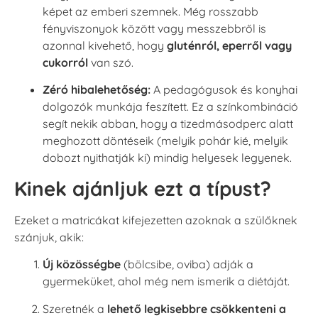
képet az emberi szemnek. Még rosszabb
fényviszonyok között vagy messzebbről is
azonnal kivehető, hogy
gluténról, eperről vagy
cukorról
van szó.
Zéró hibalehetőség:
A pedagógusok és konyhai
dolgozók munkája feszített. Ez a színkombináció
segít nekik abban, hogy a tizedmásodperc alatt
meghozott döntéseik (melyik pohár kié, melyik
dobozt nyithatják ki) mindig helyesek legyenek.
Kinek ajánljuk ezt a típust?
Ezeket a matricákat kifejezetten azoknak a szülőknek
szánjuk, akik:
Új közösségbe
(bölcsibe, oviba) adják a
gyermeküket, ahol még nem ismerik a diétáját.
Szeretnék a
lehető legkisebbre csökkenteni a