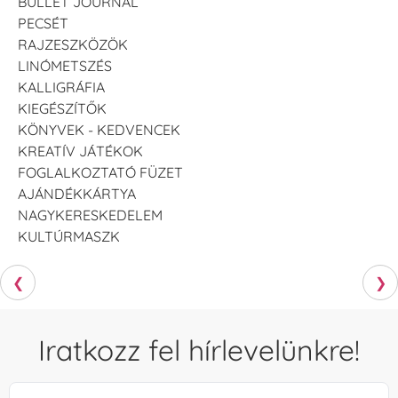
BULLET JOURNAL
PECSÉT
RAJZESZKÖZÖK
LINÓMETSZÉS
KALLIGRÁFIA
KIEGÉSZÍTŐK
KÖNYVEK - KEDVENCEK
KREATÍV JÁTÉKOK
FOGLALKOZTATÓ FÜZET
AJÁNDÉKKÁRTYA
NAGYKERESKEDELEM
KULTÚRMASZK
❮
❯
Iratkozz fel hírlevelünkre!