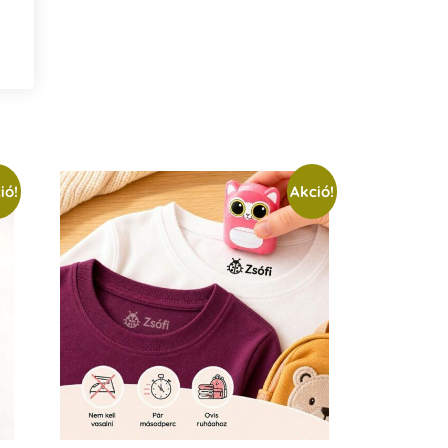
ió!
Akció!