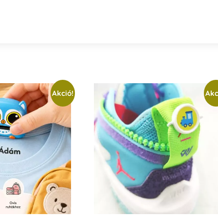
Akció!
Akc