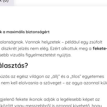
 (0)
ák a maximális biztonságért
ytalanságnak. Vannak helyzetek – például egy zsúfolt
 diszkrét jelzés nem elég. Ezért alkottuk meg a
fekete
ebb vizuális figyelmeztetést nyújtja.
álasztás?
úzás az egész világon az „állj” és a „tilos” egyetemes
nem kell elolvasnia a szöveget – az agya azonnal kül
jelenő fekete ikonok adják a legélesebb képet az
között vagy messzebbről is azonnal kivehető, hogy