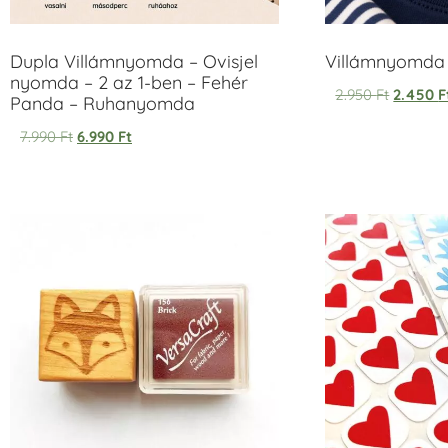
Dupla Villámnyomda – Ovisjel
Villámnyomda u
nyomda – 2 az 1-ben – Fehér
2.950
Ft
2.450
F
Panda – Ruhanyomda
7.990
Ft
6.990
Ft