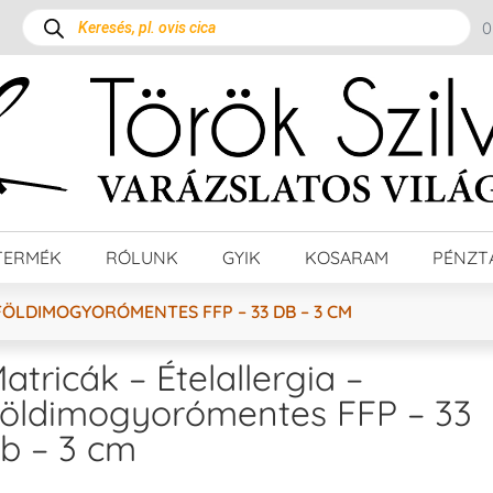
TERMÉK
RÓLUNK
GYIK
KOSARAM
PÉNZT
FÖLDIMOGYORÓMENTES FFP – 33 DB – 3 CM
atricák – Ételallergia –
öldimogyorómentes FFP – 33
b – 3 cm