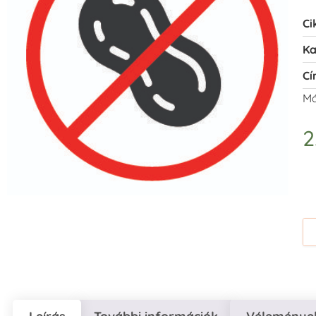
Ci
Ka
Cí
Má
2