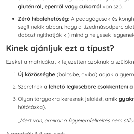
gluténról, eperről vagy cukorról
van szó.
Zéró hibalehetőség:
A pedagógusok és konyhai
segít nekik abban, hogy a tizedmásodperc alat
dobozt nyithatják ki) mindig helyesek legyenek
Kinek ajánljuk ezt a típust?
Ezeket a matricákat kifejezetten azoknak a szülőkne
Új közösségbe
(bölcsibe, oviba) adják a gyer
Szeretnék a
lehető legkisebbre csökkenteni a
Olyan tárgyakra keresnek jelölést, amik
gyakr
hűtőtáska).
„Mert van, amikor a figyelemfelkeltés nem stíl
A matricák 3×3 cm-esek.