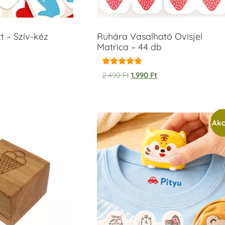
t – Szív-kéz
Ruhára Vasalható Ovisjel
Matrica – 44 db
Értékelés:
2.490
Ft
1.990
Ft
5.00
/ 5
Akc