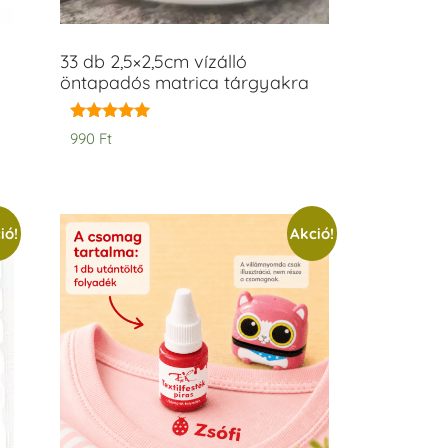
33 db 2,5×2,5cm vízálló
öntapadós matrica tárgyakra
Értékelés:
990
Ft
5.00
/ 5
ió!
Akció!