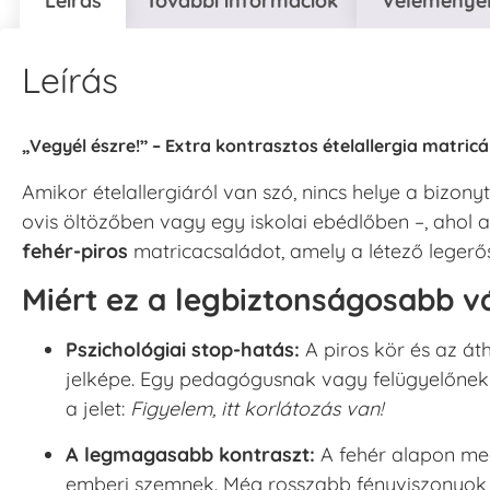
Leírás
További információk
Vélemények
Leírás
„Vegyél észre!” – Extra kontrasztos ételallergia matric
Amikor ételallergiáról van szó, nincs helye a bizon
ovis öltözőben vagy egy iskolai ebédlőben –, ahol a
fehér-piros
matricacsaládot, amely a létező legerős
Miért ez a legbiztonságosabb v
Pszichológiai stop-hatás:
A piros kör és az áth
jelképe. Egy pedagógusnak vagy felügyelőnek 
a jelet:
Figyelem, itt korlátozás van!
A legmagasabb kontraszt:
A fehér alapon meg
emberi szemnek. Még rosszabb fényviszonyok 