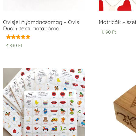
Ovisjel nyomdacsomag – Ovis
Matricák – szet
Duó + textil tintapárna
1.190
Ft
Értékelés:
4.830
Ft
5.00
/ 5