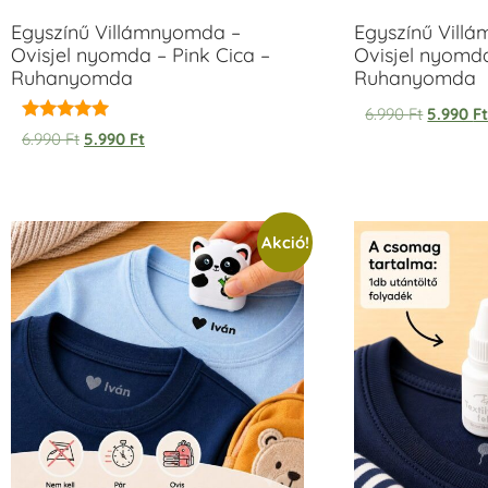
Egyszínű Villámnyomda –
Egyszínű Vill
Ovisjel nyomda – Pink Cica –
Ovisjel nyomd
Ruhanyomda
Ruhanyomda
6.990
Ft
5.990
F
Értékelés:
6.990
Ft
5.990
Ft
5.00
/ 5
Akció!