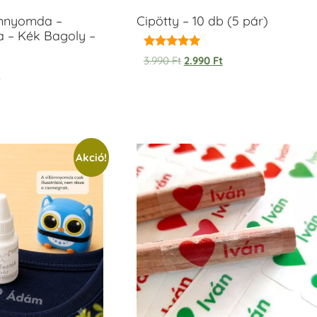
ámnyomda –
Cipötty – 10 db (5 pár)
a – Kék Bagoly –
Értékelés:
3.990
Ft
2.990
Ft
5.00
t
/ 5
Akció!