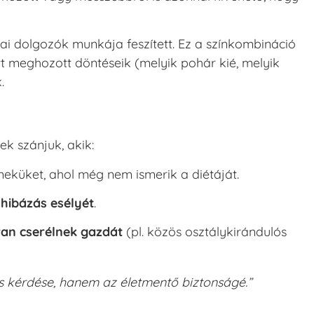
 dolgozók munkája feszített. Ez a színkombináció
t meghozott döntéseik (melyik pohár kié, melyik
.
k szánjuk, akik:
meküket, ahol még nem ismerik a diétáját.
 hibázás esélyét
.
an cserélnek gazdát
(pl. közös osztálykirándulós
us kérdése, hanem az életmentő biztonságé.”