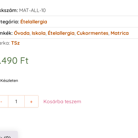
kkszám:
MAT-ALL-10
tegória:
Ételallergia
mkék:
Óvoda
,
Iskola
,
Ételallergia
,
Cukormentes
,
Matrica
rka:
TSz
.490
Ft
Készleten
-
+
Kosárba teszem