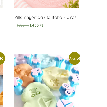
Villámnyomda utántöltő – piros
1.950
Ft
1.450
Ft
ió!
Akció!