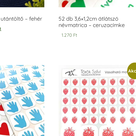
tántöltő – fehér
52 db 3,6×1,2cm átlátszó
névmatrica – ceruzacímke
t
1.270
Ft
Akc