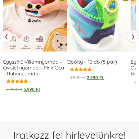
❮
❯
Egyszínű Villámnyomda –
Cipötty – 10 db (5 pár)
Egy
Ovisjel nyomda – Pink Cica
Ovi
– Ruhanyomda
Bag
Értékelés:
3.990
Ft
2.990
Ft
5.00
6.
/ 5
Értékelés:
6.990
Ft
5.990
Ft
5.00
/ 5
Iratkozz fel hírlevelünkre!