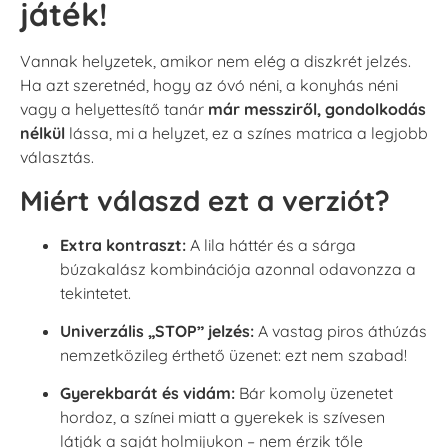
játék!
Vannak helyzetek, amikor nem elég a diszkrét jelzés.
Ha azt szeretnéd, hogy az óvó néni, a konyhás néni
vagy a helyettesítő tanár
már messziről, gondolkodás
nélkül
lássa, mi a helyzet, ez a színes matrica a legjobb
választás.
Miért válaszd ezt a verziót?
Extra kontraszt:
A lila háttér és a sárga
búzakalász kombinációja azonnal odavonzza a
tekintetet.
Univerzális „STOP” jelzés:
A vastag piros áthúzás
nemzetközileg érthető üzenet: ezt nem szabad!
Gyerekbarát és vidám:
Bár komoly üzenetet
hordoz, a színei miatt a gyerekek is szívesen
látják a saját holmijukon – nem érzik tőle