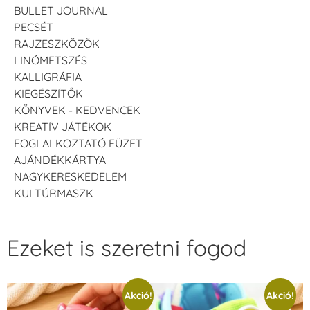
BULLET JOURNAL
PECSÉT
RAJZESZKÖZÖK
LINÓMETSZÉS
KALLIGRÁFIA
KIEGÉSZÍTŐK
KÖNYVEK - KEDVENCEK
KREATÍV JÁTÉKOK
FOGLALKOZTATÓ FÜZET
AJÁNDÉKKÁRTYA
NAGYKERESKEDELEM
KULTÚRMASZK
Ezeket is szeretni fogod
Akció!
Akció!