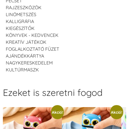
PECSÉT
RAJZESZKÖZÖK
LINÓMETSZÉS
KALLIGRÁFIA
KIEGÉSZÍTŐK
KÖNYVEK - KEDVENCEK
KREATÍV JÁTÉKOK
FOGLALKOZTATÓ FÜZET
AJÁNDÉKKÁRTYA
NAGYKERESKEDELEM
KULTÚRMASZK
Ezeket is szeretni fogod
Akció!
Akció!