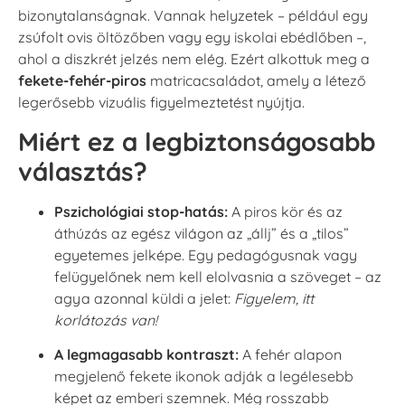
bizonytalanságnak. Vannak helyzetek – például egy
zsúfolt ovis öltözőben vagy egy iskolai ebédlőben –,
ahol a diszkrét jelzés nem elég. Ezért alkottuk meg a
fekete-fehér-piros
matricacsaládot, amely a létező
legerősebb vizuális figyelmeztetést nyújtja.
Miért ez a legbiztonságosabb
választás?
Pszichológiai stop-hatás:
A piros kör és az
áthúzás az egész világon az „állj” és a „tilos”
egyetemes jelképe. Egy pedagógusnak vagy
felügyelőnek nem kell elolvasnia a szöveget – az
agya azonnal küldi a jelet:
Figyelem, itt
korlátozás van!
A legmagasabb kontraszt:
A fehér alapon
megjelenő fekete ikonok adják a legélesebb
képet az emberi szemnek. Még rosszabb