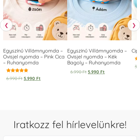
❮
❯
Egyszínű Villámnyomda –
Egyszínű Villámnyomda –
Cip
Ovisjel nyomda – Pink Cica
Ovisjel nyomda – Kék
– Ruhanyomda
Bagoly – Ruhanyomda
Ér
3.
5.
6.990
Ft
5.990
Ft
/ 
Értékelés:
6.990
Ft
5.990
Ft
5.00
/ 5
Iratkozz fel hírlevelünkre!