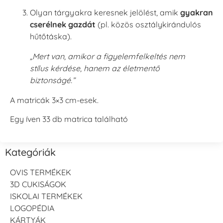
Olyan tárgyakra keresnek jelölést, amik
gyakran
cserélnek gazdát
(pl. közös osztálykirándulós
hűtőtáska).
„Mert van, amikor a figyelemfelkeltés nem
stílus kérdése, hanem az életmentő
biztonságé.”
A matricák 3×3 cm-esek.
Egy íven 33 db matrica található
Kategóriák
OVIS TERMÉKEK
3D CUKISÁGOK
ISKOLAI TERMÉKEK
LOGOPÉDIA
KÁRTYÁK