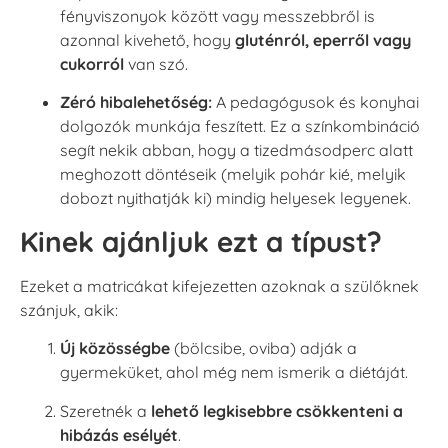
fényviszonyok között vagy messzebbről is
azonnal kivehető, hogy
gluténról, eperről vagy
cukorról
van szó.
Zéró hibalehetőség:
A pedagógusok és konyhai
dolgozók munkája feszített. Ez a színkombináció
segít nekik abban, hogy a tizedmásodperc alatt
meghozott döntéseik (melyik pohár kié, melyik
dobozt nyithatják ki) mindig helyesek legyenek.
Kinek ajánljuk ezt a típust?
Ezeket a matricákat kifejezetten azoknak a szülőknek
szánjuk, akik:
Új közösségbe
(bölcsibe, oviba) adják a
gyermeküket, ahol még nem ismerik a diétáját.
Szeretnék a
lehető legkisebbre csökkenteni a
hibázás esélyét
.