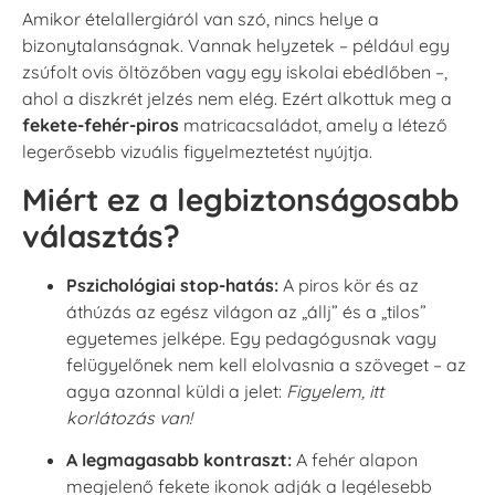
Amikor ételallergiáról van szó, nincs helye a
bizonytalanságnak. Vannak helyzetek – például egy
zsúfolt ovis öltözőben vagy egy iskolai ebédlőben –,
ahol a diszkrét jelzés nem elég. Ezért alkottuk meg a
fekete-fehér-piros
matricacsaládot, amely a létező
legerősebb vizuális figyelmeztetést nyújtja.
Miért ez a legbiztonságosabb
választás?
Pszichológiai stop-hatás:
A piros kör és az
áthúzás az egész világon az „állj” és a „tilos”
egyetemes jelképe. Egy pedagógusnak vagy
felügyelőnek nem kell elolvasnia a szöveget – az
agya azonnal küldi a jelet:
Figyelem, itt
korlátozás van!
A legmagasabb kontraszt:
A fehér alapon
megjelenő fekete ikonok adják a legélesebb