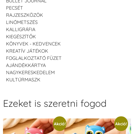
BULLET JOURNAL
PECSÉT
RAJZESZKÖZÖK
LINÓMETSZÉS
KALLIGRÁFIA
KIEGÉSZÍTŐK
KÖNYVEK - KEDVENCEK
KREATÍV JÁTÉKOK
FOGLALKOZTATÓ FÜZET
AJÁNDÉKKÁRTYA
NAGYKERESKEDELEM
KULTÚRMASZK
Ezeket is szeretni fogod
Akció!
Akció!