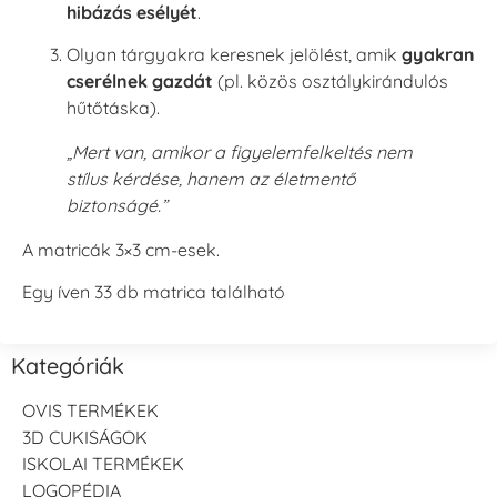
hibázás esélyét
.
Olyan tárgyakra keresnek jelölést, amik
gyakran
cserélnek gazdát
(pl. közös osztálykirándulós
hűtőtáska).
„Mert van, amikor a figyelemfelkeltés nem
stílus kérdése, hanem az életmentő
biztonságé.”
A matricák 3×3 cm-esek.
Egy íven 33 db matrica található
Kategóriák
OVIS TERMÉKEK
3D CUKISÁGOK
ISKOLAI TERMÉKEK
LOGOPÉDIA