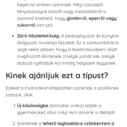
képet az emberi szemnek. Még rosszabb
fényviszonyok között vagy messzebbről is
azonnal kivehető, hogy
gluténról, eperről vagy
cukorról
van szó.
Zéró hibalehetőség:
A pedagógusok és konyhai
dolgozók munkája feszített. Ez a színkombináció
segít nekik abban, hogy a tizedmásodperc alatt
meghozott döntéseik (melyik pohár kié, melyik
dobozt nyithatják ki) mindig helyesek legyenek.
Kinek ajánljuk ezt a típust?
Ezeket a matricákat kifejezetten azoknak a szülőknek
szánjuk, akik:
Új közösségbe
(bölcsibe, oviba) adják a
gyermeküket, ahol még nem ismerik a diétáját.
Szeretnék a
lehető legkisebbre csökkenteni a