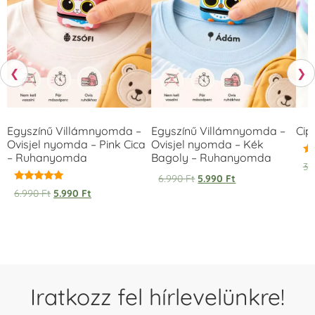
❮
❯
Egyszínű Villámnyomda –
Egyszínű Villámnyomda –
Cip
Ovisjel nyomda – Pink Cica
Ovisjel nyomda – Kék
– Ruhanyomda
Bagoly – Ruhanyomda
Ér
3.
5.
6.990
Ft
5.990
Ft
/ 
Értékelés:
6.990
Ft
5.990
Ft
5.00
/ 5
Iratkozz fel hírlevelünkre!