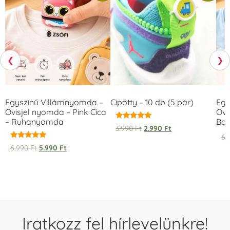
❮
❯
Egyszínű Villámnyomda –
Cipötty – 10 db (5 pár)
Egy
Ovisjel nyomda – Pink Cica
Ovi
– Ruhanyomda
Bag
Értékelés:
3.990
Ft
2.990
Ft
5.00
6.
/ 5
Értékelés:
6.990
Ft
5.990
Ft
5.00
/ 5
Iratkozz fel hírlevelünkre!