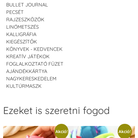
BULLET JOURNAL
PECSÉT
RAJZESZKÖZÖK
LINÓMETSZÉS
KALLIGRÁFIA
KIEGÉSZÍTŐK
KÖNYVEK - KEDVENCEK
KREATÍV JÁTÉKOK
FOGLALKOZTATÓ FÜZET
AJÁNDÉKKÁRTYA
NAGYKERESKEDELEM
KULTÚRMASZK
Ezeket is szeretni fogod
Akció!
Akció!