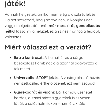
játék!
Vannak helyzetek, amikor nem elég a diszkrét jelzés.
Ha azt szeretnéd, hogy az óvó néni, a konyhás néni
vagy a helyettesítő tanár
már messziről, gondolkodás
nélkül
lássa, mi a helyzet, ez a színes matrica a legjobb
választás.
Miért válaszd ezt a verziót?
Extra kontraszt:
A lila háttér és a sárga
búzakalász kombinációja azonnal odavonzza a
tekintetet.
Univerzális „STOP” jelzés:
A vastag piros áthúzás
nemzetközileg érthető üzenet: ezt nem szabad!
Gyerekbarát és vidám:
Bár komoly üzenetet
hordoz, a színei miatt a gyerekek is szívesen
látják a saját holmijukon – nem érzik tőle