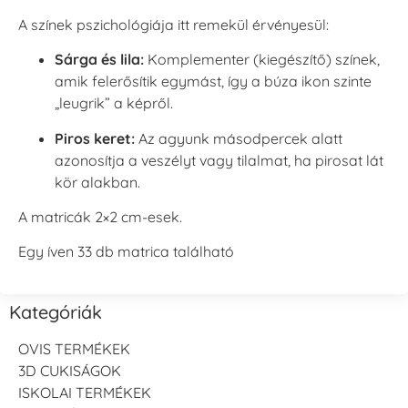
A színek pszichológiája itt remekül érvényesül:
Sárga és lila:
Komplementer (kiegészítő) színek,
amik felerősítik egymást, így a búza ikon szinte
„leugrik” a képről.
Piros keret:
Az agyunk másodpercek alatt
azonosítja a veszélyt vagy tilalmat, ha pirosat lát
kör alakban.
A matricák 2×2 cm-esek.
Egy íven 33 db matrica található
Kategóriák
OVIS TERMÉKEK
3D CUKISÁGOK
ISKOLAI TERMÉKEK