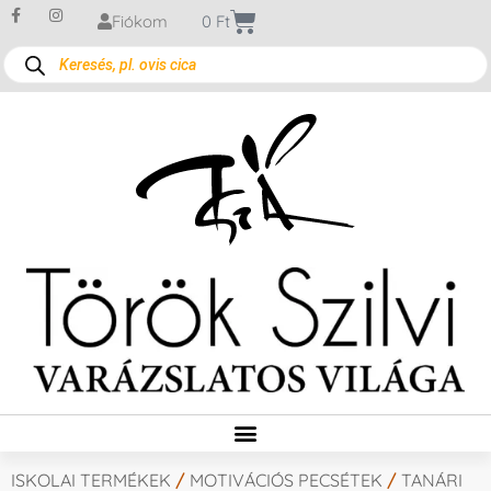
Fiókom
0
Ft
ISKOLAI TERMÉKEK
/
MOTIVÁCIÓS PECSÉTEK
/
TANÁRI