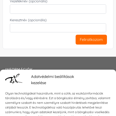
Vezetéknév (opcionális)
Keresztnév (opcionális)
Feliratkozom
INFORMÁCIÓK
Adatvédelmi beállítások
Általános szerződési feltételek
kezelése
Adatkezelési tájékoztató
Impresszum
Olyan technológiákat használunk, mint a sütik, az eszközinformációk
tárolására és/vagy elérésére. Ezt a böngészési élmény javítása, valamint
személyre szabott és nem személyre szabott hirdetések megjelenítése
céljából tesszük. E technológiákhoz való hozzájárulás lehetővé teszi
KAPCSOLAT
számunkra, hogy olyan adatokat kezeljünk, mint a böngészési viselkedés