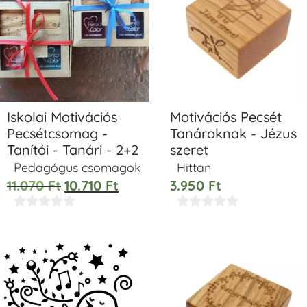
Iskolai Motivációs
Motivációs Pecsét
Pecsétcsomag -
Tanároknak - Jézus
Tanítói - Tanári - 2+2
szeret
Pedagógus csomagok
Hittan
11.070
Ft
10.710
Ft
3.950
Ft









