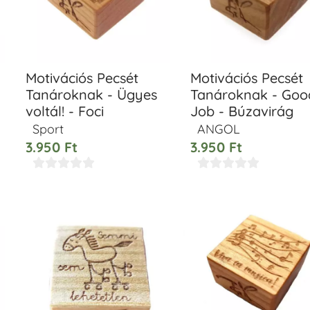
Motivációs Pecsét
Motivációs Pecsét
Tanároknak - Ügyes
Tanároknak - Goo
voltál! - Foci
Job - Búzavirág
Sport
ANGOL
3.950
Ft
3.950
Ft









