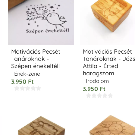
Motivációs Pecsét
Motivációs Pecsét
Tanároknak -
Tanároknak - Józs
Szépen énekeltél!
Attila - Érted
haragszom
Ének-zene
Irodalom
3.950
Ft
3.950
Ft









