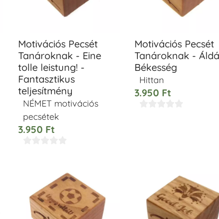
Motivációs Pecsét
Motivációs Pecsét
Tanároknak - Eine
Tanároknak - Áldá
tolle leistung! -
Békesség
Fantasztikus
Hittan
teljesítmény
3.950
Ft
NÉMET motivációs





pecsétek
3.950
Ft




