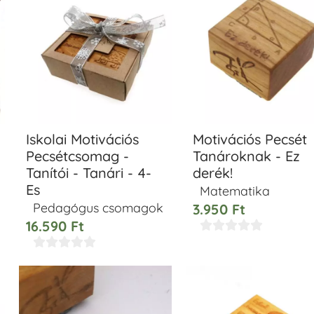
Iskolai Motivációs
Motivációs Pecsét
Pecsétcsomag -
Tanároknak - Ez
Tanítói - Tanári - 4-
derék!
Es
Matematika
Pedagógus csomagok
3.950
Ft
16.590
Ft









