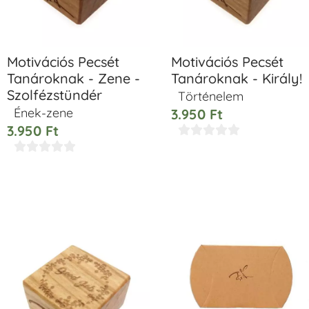
Motivációs Pecsét
Motivációs Pecsét
Tanároknak - Zene -
Tanároknak - Király!
Szolfézstündér
Történelem
Ének-zene
3.950
Ft
3.950
Ft









