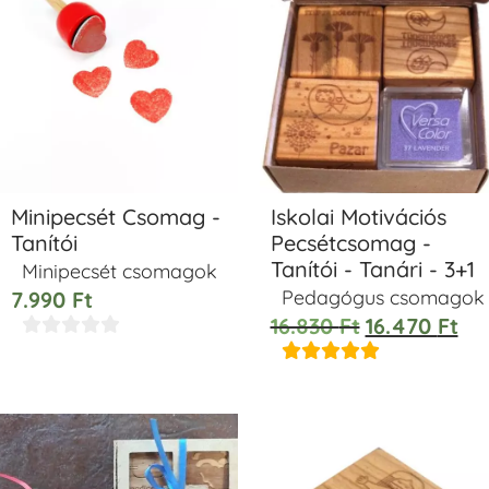
Minipecsét Csomag -
Iskolai Motivációs
Tanítói
Pecsétcsomag -
Tanítói - Tanári - 3+1
Minipecsét csomagok
Pedagógus csomagok
7.990
Ft
16.830
Ft
16.470
Ft









