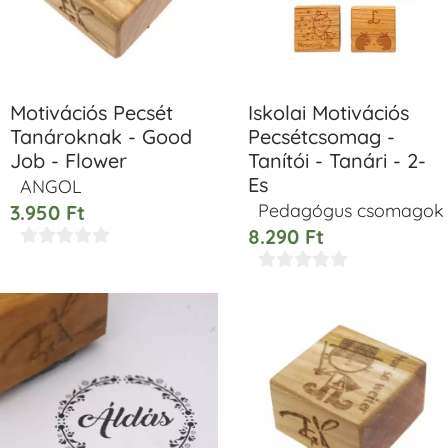
Motivációs Pecsét
Iskolai Motivációs
Tanároknak - Good
Pecsétcsomag -
Job - Flower
Tanítói - Tanári - 2-
Es
ANGOL
Pedagógus csomagok
3.950
Ft
8.290
Ft









