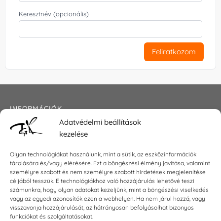
Keresztnév (opcionális)
Feliratkozom
INFORMÁCIÓK
Adatvédelmi beállítások
Általános szerződési feltételek
kezelése
Adatkezelési tájékoztató
Impresszum
Olyan technológiákat használunk, mint a sütik, az eszközinformációk
tárolására és/vagy elérésére. Ezt a böngészési élmény javítása, valamint
személyre szabott és nem személyre szabott hirdetések megjelenítése
céljából tesszük. E technológiákhoz való hozzájárulás lehetővé teszi
KAPCSOLAT
számunkra, hogy olyan adatokat kezeljünk, mint a böngészési viselkedés
vagy az egyedi azonosítók ezen a webhelyen. Ha nem járul hozzá, vagy
visszavonja hozzájárulását, az hátrányosan befolyásolhat bizonyos
E-mail:
shop@torokszilvi.com
funkciókat és szolgáltatásokat.