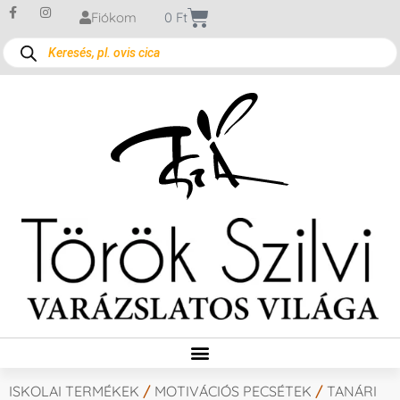
Fiókom
0
Ft
ISKOLAI TERMÉKEK
/
MOTIVÁCIÓS PECSÉTEK
/
TANÁRI