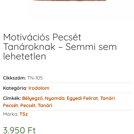
Motivációs Pecsét
Tanároknak – Semmi sem
lehetetlen
Cikkszám:
TN-105
Kategória:
Irodalom
Címkék:
Bélyegző
,
Nyomda
,
Egyedi Felirat
,
Tanári
Pecsét
,
Pecsét
,
Tanári
Márka:
TSz
3.950
Ft