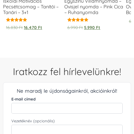
Iskolai Motivációs
Egyszínű Villámnyomda –
Egy
Pecsétcsomag – Tanítói –
Ovisjel nyomda – Pink Cica
Ovi
Tanári – 3+1
– Ruhanyomda
Bag
6.
Értékelés:
Értékelés:
16.830
Ft
16.470
Ft
6.990
Ft
5.990
Ft
5.00
5.00
/ 5
/ 5
Iratkozz fel hírlevelünkre!
Ne maradj le újdonságainkról, akcióinkról!
E-mail címed
Vezetéknév (opcionális)