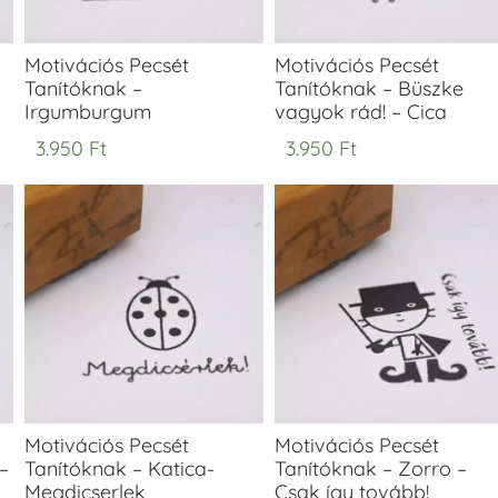
Motivációs Pecsét
Motivációs Pecsét
Tanítóknak –
Tanítóknak – Büszke
Irgumburgum
vagyok rád! – Cica
3.950
Ft
3.950
Ft
Motivációs Pecsét
Motivációs Pecsét
–
Tanítóknak – Katica-
Tanítóknak – Zorro –
Megdicserlek
Csak így tovább!