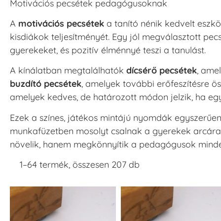
Motivációs pecsétek pedagógusoknak
A
motivációs pecsétek
a tanító nénik kedvelt eszkö
kisdiákok teljesítményét. Egy jól megválasztott pecs
gyerekeket, és pozitív élménnyé teszi a tanulást.
A kínálatban megtalálhatók
dícsérő pecsétek
, amel
buzdító pecsétek
, amelyek további erőfeszítésre ö
amelyek kedves, de határozott módon jelzik, ha egy
Ezek a színes, játékos mintájú nyomdák egyszerűe
munkafüzetben mosolyt csalnak a gyerekek arcára
növelik, hanem megkönnyítik a pedagógusok minde
1–64 termék, összesen 207 db