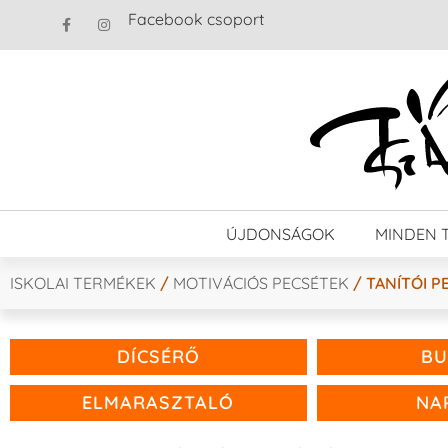
Facebook csoport
ÚJDONSÁGOK
MINDEN 
ISKOLAI TERMÉKEK
/
MOTIVÁCIÓS PECSÉTEK
/ TANÍTÓI P
DÍCSÉRŐ
BU
ELMARASZTALÓ
NA