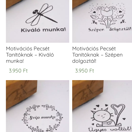
Motivációs Pecsét
Motivációs Pecsét
Tanítóknak – Kiváló
Tanítóknak – Szépen
munka!
dolgoztál!
3.950
Ft
3.950
Ft