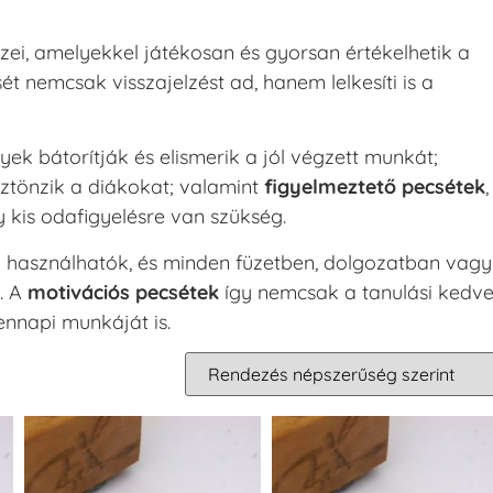
zei, amelyekkel játékosan és gyorsan értékelhetik a
ét nemcsak visszajelzést ad, hanem lelkesíti is a
yek bátorítják és elismerik a jól végzett munkát;
sztönzik a diákokat; valamint
figyelmeztető pecsétek
,
 kis odafigyelésre van szükség.
n használhatók, és minden füzetben, dolgozatban vagy
. A
motivációs pecsétek
így nemcsak a tanulási kedve
nnapi munkáját is.