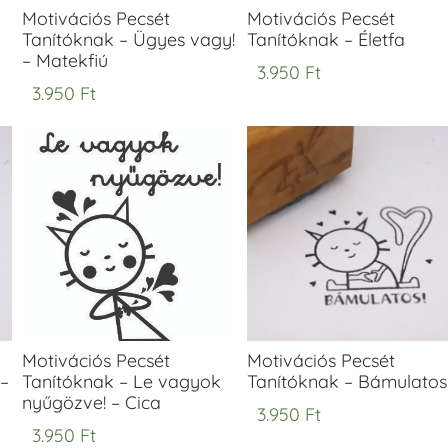
Motivációs Pecsét
Motivációs Pecsét
Tanítóknak – Ügyes vagy!
Tanítóknak – Életfa
– Matekfiú
3.950
Ft
3.950
Ft
Motivációs Pecsét
Motivációs Pecsét
 –
Tanítóknak – Le vagyok
Tanítóknak – Bámulatos
nyűgözve! – Cica
3.950
Ft
3.950
Ft