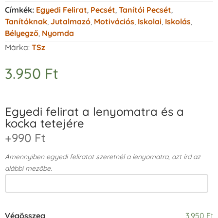
Címkék:
Egyedi Felirat
,
Pecsét
,
Tanítói Pecsét
,
Tanítóknak
,
Jutalmazó
,
Motivációs
,
Iskolai
,
Iskolás
,
Bélyegző
,
Nyomda
Márka:
TSz
3.950
Ft
Egyedi felirat a lenyomatra és a
kocka tetejére
+990 Ft
Amennyiben egyedi feliratot szeretnél a lenyomatra, azt írd az
alábbi mezőbe.
Végösszeg
3.950 Ft