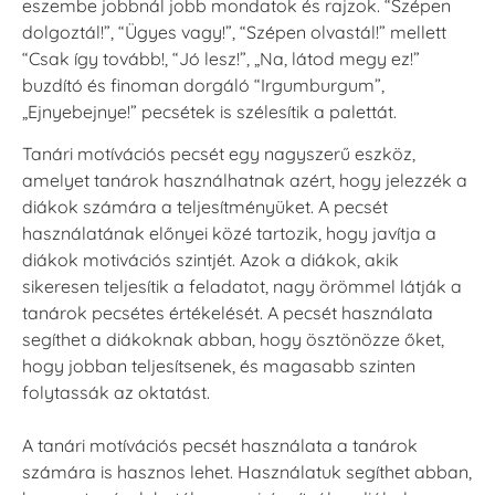
eszembe jobbnál jobb mondatok és rajzok. “Szépen
dolgoztál!”, “Ügyes vagy!”, “Szépen olvastál!” mellett
“Csak így tovább!, “Jó lesz!”, „Na, látod megy ez!”
buzdító és finoman dorgáló “Irgumburgum”,
„Ejnyebejnye!” pecsétek is szélesítik a palettát.
Tanári motívációs pecsét egy nagyszerű eszköz,
amelyet tanárok használhatnak azért, hogy jelezzék a
diákok számára a teljesítményüket. A pecsét
használatának előnyei közé tartozik, hogy javítja a
diákok motivációs szintjét. Azok a diákok, akik
sikeresen teljesítik a feladatot, nagy örömmel látják a
tanárok pecsétes értékelését. A pecsét használata
segíthet a diákoknak abban, hogy ösztönözze őket,
hogy jobban teljesítsenek, és magasabb szinten
folytassák az oktatást.
A tanári motívációs pecsét használata a tanárok
számára is hasznos lehet. Használatuk segíthet abban,