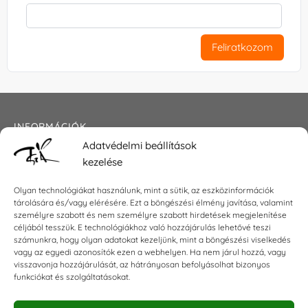
Feliratkozom
INFORMÁCIÓK
Adatvédelmi beállítások
Általános szerződési feltételek
kezelése
Adatkezelési tájékoztató
Impresszum
Olyan technológiákat használunk, mint a sütik, az eszközinformációk
tárolására és/vagy elérésére. Ezt a böngészési élmény javítása, valamint
személyre szabott és nem személyre szabott hirdetések megjelenítése
céljából tesszük. E technológiákhoz való hozzájárulás lehetővé teszi
KAPCSOLAT
számunkra, hogy olyan adatokat kezeljünk, mint a böngészési viselkedés
vagy az egyedi azonosítók ezen a webhelyen. Ha nem járul hozzá, vagy
visszavonja hozzájárulását, az hátrányosan befolyásolhat bizonyos
E-mail:
shop@torokszilvi.com
funkciókat és szolgáltatásokat.
Telefon: +36 30 6767872