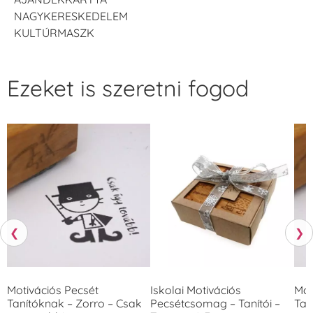
NAGYKERESKEDELEM
KULTÚRMASZK
Ezeket is szeretni fogod
❮
❯
Motivációs Pecsét
Iskolai Motivációs
Mot
Tanítóknak – Zorro – Csak
Pecsétcsomag – Tanítói –
Tan