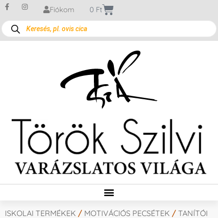
Fiókom
0
Ft
ISKOLAI TERMÉKEK
/
MOTIVÁCIÓS PECSÉTEK
/
TANÍTÓI