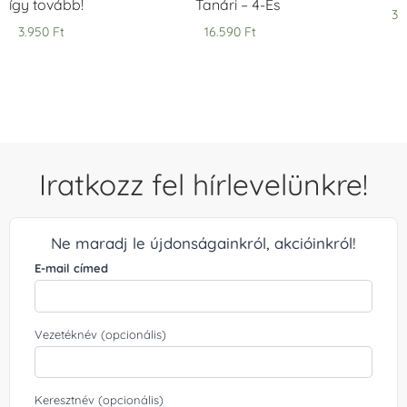
így tovább!
Tanári – 4-Es
3.
3.950
Ft
16.590
Ft
Iratkozz fel hírlevelünkre!
Ne maradj le újdonságainkról, akcióinkról!
E-mail címed
Vezetéknév (opcionális)
Keresztnév (opcionális)