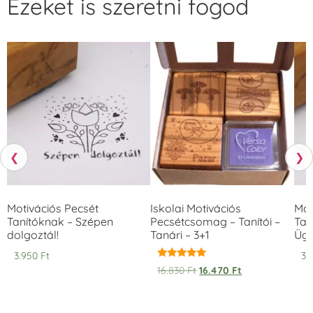
Ezeket is szeretni fogod
❮
❯
Motivációs Pecsét
Iskolai Motivációs
Mot
Tanítóknak – Szépen
Pecsétcsomag – Tanítói –
Tan
dolgoztál!
Tanári – 3+1
Ügy
3.950
Ft
3.
Értékelés:
16.830
Ft
16.470
Ft
5.00
/ 5