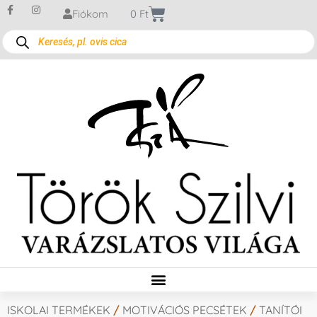
Fiókom
0
Ft
ISKOLAI TERMÉKEK
/
MOTIVÁCIÓS PECSÉTEK
/
TANÍTÓI