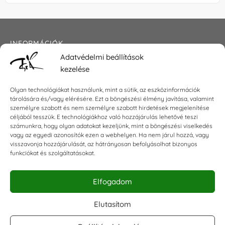
INFORMÁCIÓK
Adatvédelmi beállítások
Általános szerződési feltételek
kezelése
Adatkezelési tájékoztató
Impresszum
Olyan technológiákat használunk, mint a sütik, az eszközinformációk
tárolására és/vagy elérésére. Ezt a böngészési élmény javítása, valamint
személyre szabott és nem személyre szabott hirdetések megjelenítése
céljából tesszük. E technológiákhoz való hozzájárulás lehetővé teszi
KAPCSOLAT
számunkra, hogy olyan adatokat kezeljünk, mint a böngészési viselkedés
vagy az egyedi azonosítók ezen a webhelyen. Ha nem járul hozzá, vagy
visszavonja hozzájárulását, az hátrányosan befolyásolhat bizonyos
E-mail:
shop@torokszilvi.com
funkciókat és szolgáltatásokat.
Telefon: +36 30 6767872
Elfogadom
KÖZÖSSÉGI
Elutasítom