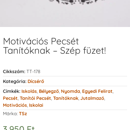
Motivációs Pecsét
Tanítóknak – Szép füzet!
Cikkszám:
TT-178
Kategória:
Dícsérő
Címkék:
Iskolás
,
Bélyegző
,
Nyomda
,
Egyedi Felirat
,
Pecsét
,
Tanítói Pecsét
,
Tanítóknak
,
Jutalmazó
,
Motivációs
,
Iskolai
Márka:
TSz
3.950
Ft