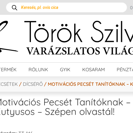
TERMÉK
RÓLUNK
GYIK
KOSARAM
PÉNZT
ECSÉTEK
/
DÍCSÉRŐ
/ MOTIVÁCIÓS PECSÉT TANÍTÓKNAK – 
otivációs Pecsét Tanítóknak –
utyusos – Szépen olvastál!