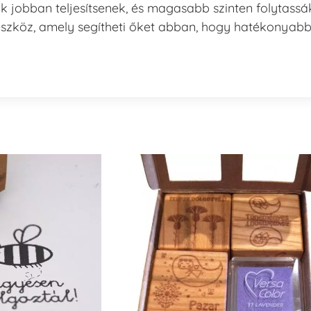
k jobban teljesítsenek, és magasabb szinten folytassá
eszköz, amely segítheti őket abban, hogy hatékonyab