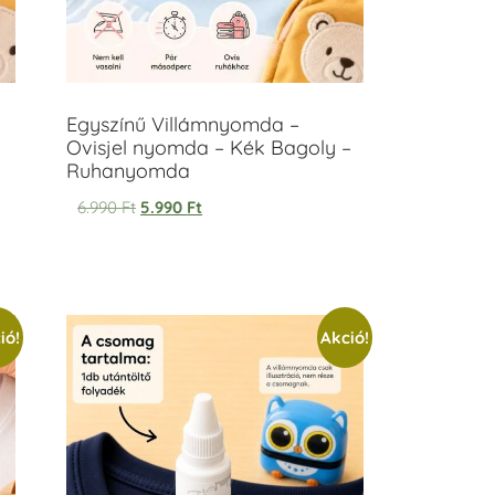
Egyszínű Villámnyomda –
Ovisjel nyomda – Kék Bagoly –
Ruhanyomda
6.990
Ft
5.990
Ft
ió!
Akció!