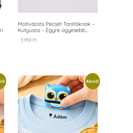
Motivációs Pecsét Tanítóknak –
ri
Kutyusos – Egyre ügyesebb…
3.950
Ft
ió!
Akció!