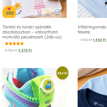
Tanítói és tanári ajándék
Villámnyomda 
díszdobozban – választható
fekete
motiváló pecsétszett (2db-os)
1.950
Ft
1.450
Ft
Értékelés:
5.730
Ft
5.370
Ft
5.00
/ 5
Akció!