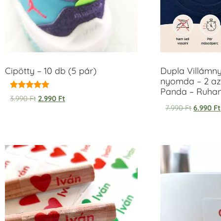
Cipötty – 10 db (5 pár)
Dupla Villámn
nyomda – 2 az
Panda – Ruh
Értékelés:
3.990
Ft
2.990
Ft
5.00
7.990
Ft
6.990
Ft
/ 5