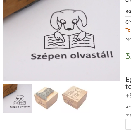
Ci
Ka
Cí
Ta
Má
3
E
t
+
Ame
me