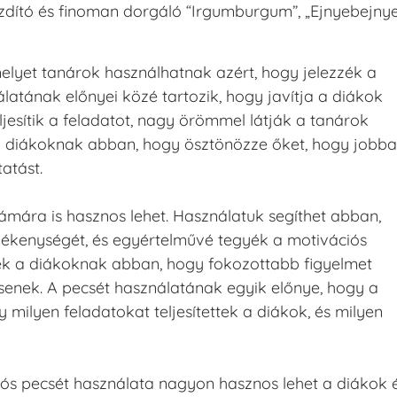
buzdító és finoman dorgáló “Irgumburgum”, „Ejnyebejnye
elyet tanárok használhatnak azért, hogy jelezzék a
latának előnyei közé tartozik, hogy javítja a diákok
eljesítik a feladatot, nagy örömmel látják a tanárok
t a diákoknak abban, hogy ösztönözze őket, hogy jobb
atást.
ámára is hasznos lehet. Használatuk segíthet abban,
vékenységét, és egyértelművé tegyék a motivációs
tnek a diákoknak abban, hogy fokozottabb figyelmet
tsenek. A pecsét használatának egyik előnye, hogy a
milyen feladatokat teljesítettek a diákok, és milyen
ós pecsét használata nagyon hasznos lehet a diákok 