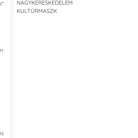
NAGYKERESKEDELEM
!”
KULTÚRMASZK
an
és