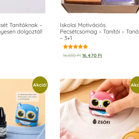
sét Tanítóknak –
Iskolai Motivációs
yesen dolgoztál!
Pecsétcsomag – Tanítói – Taná
– 3+1
Értékelés:
16.830
Ft
16.470
Ft
5.00
/ 5
Akció!
Akc