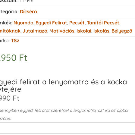
kkszám:
TT-146
tegória:
Dícsérő
mkék:
Nyomda
,
Egyedi Felirat
,
Pecsét
,
Tanítói Pecsét
,
nítóknak
,
Jutalmazó
,
Motivációs
,
Iskolai
,
Iskolás
,
Bélyegző
rka:
TSz
.950
Ft
gyedi felirat a lenyomatra és a kocka
etejére
990 Ft
nnyiben egyedi feliratot szeretnél a lenyomatra, azt írd az alábbi
zőbe.