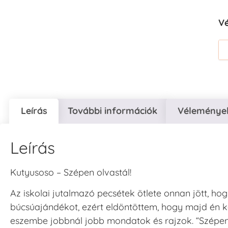
V
Leírás
További információk
Vélemények
Leírás
Kutyusoso – Szépen olvastál!
Az iskolai jutalmazó pecsétek ötlete onnan jött, ho
búcsúajándékot, ezért eldöntöttem, hogy majd én k
eszembe jobbnál jobb mondatok és rajzok. “Szépen do