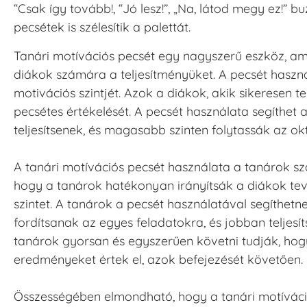
“Csak így tovább!, “Jó lesz!”, „Na, látod megy ez!” 
pecsétek is szélesítik a palettát.
Tanári motívációs pecsét egy nagyszerű eszköz, am
diákok számára a teljesítményüket. A pecsét haszná
motivációs szintjét. Azok a diákok, akik sikeresen t
pecsétes értékelését. A pecsét használata segíthe
teljesítsenek, és magasabb szinten folytassák az okt
A tanári motívációs pecsét használata a tanárok sz
hogy a tanárok hatékonyan irányítsák a diákok te
szintet. A tanárok a pecsét használatával segíthe
fordítsanak az egyes feladatokra, és jobban teljesí
tanárok gyorsan és egyszerűen követni tudják, hogy 
eredményeket értek el, azok befejezését követően.
Összességében elmondható, hogy a tanári motíváci