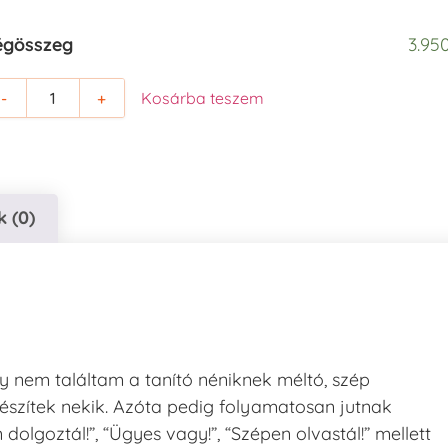
égösszeg
3.950
-
+
Kosárba teszem
 (0)
gy nem találtam a tanító néniknek méltó, szép
észítek nekik. Azóta pedig folyamatosan jutnak
lgoztál!”, “Ügyes vagy!”, “Szépen olvastál!” mellett