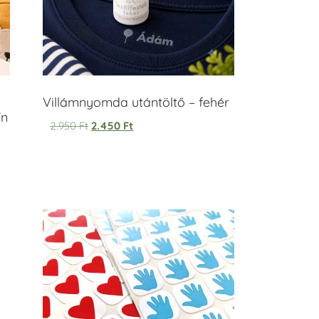
Villámnyomda utántöltő – fehér
ín
2.950
Ft
2.450
Ft