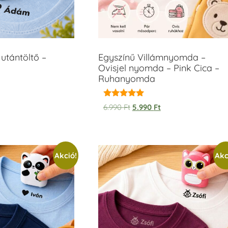
utántöltő –
Egyszínű Villámnyomda –
Ovisjel nyomda – Pink Cica –
Ruhanyomda
Értékelés:
6.990
Ft
5.990
Ft
5.00
/ 5
Akció!
Akc