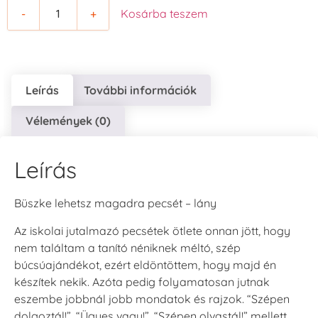
-
+
Kosárba teszem
Leírás
További információk
Vélemények (0)
Leírás
Büszke lehetsz magadra pecsét – lány
Az iskolai jutalmazó pecsétek ötlete onnan jött, hogy
nem találtam a tanító néniknek méltó, szép
búcsúajándékot, ezért eldöntöttem, hogy majd én
készítek nekik. Azóta pedig folyamatosan jutnak
eszembe jobbnál jobb mondatok és rajzok. “Szépen
dolgoztál!”, “Ügyes vagy!”, “Szépen olvastál!” mellett