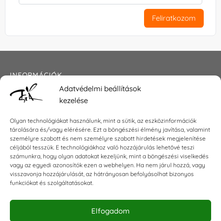
Feliratkozom
INFORMÁCIÓK
Adatvédelmi beállítások
Általános szerződési feltételek
kezelése
Adatkezelési tájékoztató
Impresszum
Olyan technológiákat használunk, mint a sütik, az eszközinformációk
tárolására és/vagy elérésére. Ezt a böngészési élmény javítása, valamint
személyre szabott és nem személyre szabott hirdetések megjelenítése
céljából tesszük. E technológiákhoz való hozzájárulás lehetővé teszi
KAPCSOLAT
számunkra, hogy olyan adatokat kezeljünk, mint a böngészési viselkedés
vagy az egyedi azonosítók ezen a webhelyen. Ha nem járul hozzá, vagy
visszavonja hozzájárulását, az hátrányosan befolyásolhat bizonyos
E-mail:
shop@torokszilvi.com
funkciókat és szolgáltatásokat.
Telefon: +36 30 6767872
Elfogadom
KÖZÖSSÉGI