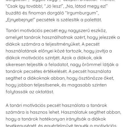
“Csak így tovább!, “Jó lesz!”, „Na, látod megy ez!”
buzdító és finoman dorgáló “Irgumburgum”,
„Ejnyebejnye!” pecsétek is szélesítik a palettát.
Tanári motívációs pecsét egy nagyszerű eszköz,
amelyet tanárok használhatnak azért, hogy jelezzék a
diákok számára a teljesítményüket. A pecsét
használatának előnyei közé tartozik, hogy javítja a
diákok motivációs szintjét. Azok a diákok, akik
sikeresen teljesítik a feladatot, nagy örömmel látják a
tanárok pecsétes értékelését. A pecsét használata
segíthet a diákoknak abban, hogy ösztönözze őket,
hogy jobban teljesítsenek, és magasabb szinten
folytassák az oktatást.
A tanári motívációs pecsét használata a tanárok
számára is hasznos lehet. Használatuk segíthet abban,
hogy a tanárok hatékonyan irányítsák a diákok
tevékenységét, és egyértelművé tegyék a motivációs