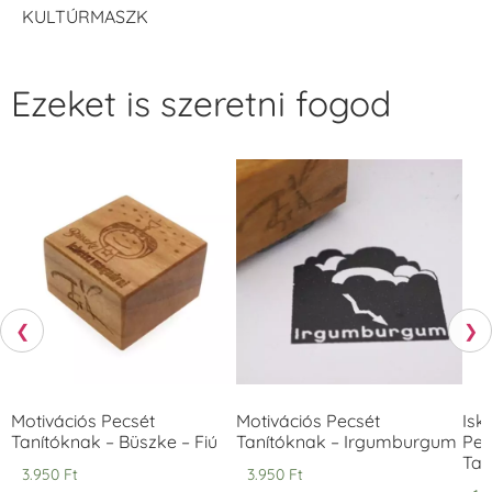
KULTÚRMASZK
Ezeket is szeretni fogod
❮
❯
Motivációs Pecsét
Motivációs Pecsét
Isk
Tanítóknak – Büszke – Fiú
Tanítóknak – Irgumburgum
Pec
Tan
3.950
Ft
3.950
Ft