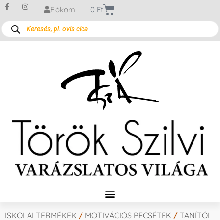
Fiókom
0
Ft
ISKOLAI TERMÉKEK
/
MOTIVÁCIÓS PECSÉTEK
/
TANÍTÓI