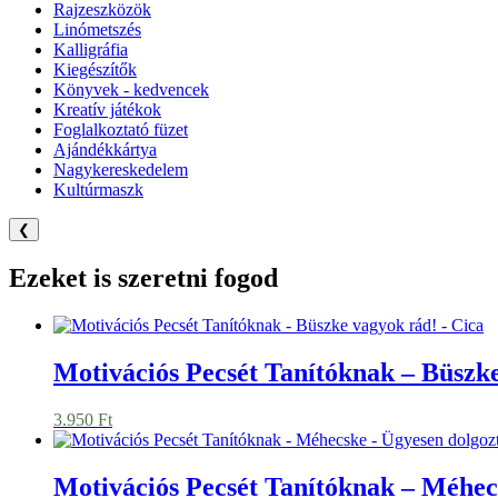
Rajzeszközök
Linómetszés
Kalligráfia
Kiegészítők
Könyvek - kedvencek
Kreatív játékok
Foglalkoztató füzet
Ajándékkártya
Nagykereskedelem
Kultúrmaszk
❮
Ezeket is szeretni fogod
Motivációs Pecsét Tanítóknak – Büszke
3.950
Ft
Motivációs Pecsét Tanítóknak – Méhec