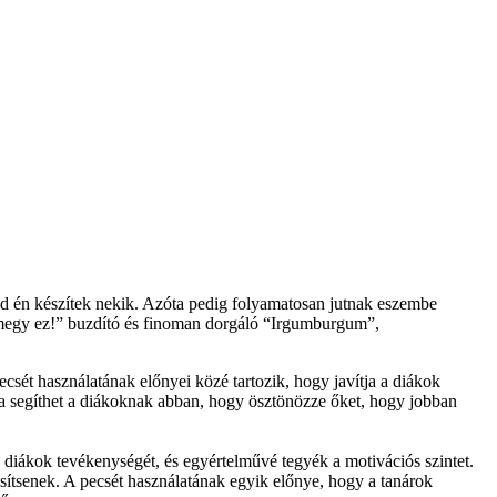
ajd én készítek nekik. Azóta pedig folyamatosan jutnak eszembe
d megy ez!” buzdító és finoman dorgáló “Irgumburgum”,
csét használatának előnyei közé tartozik, hogy javítja a diákok
lata segíthet a diákoknak abban, hogy ösztönözze őket, hogy jobban
a diákok tevékenységét, és egyértelművé tegyék a motivációs szintet.
esítsenek. A pecsét használatának egyik előnye, hogy a tanárok