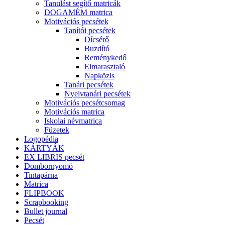
Tanulást segítő matricák
DOGAMÉM matrica
Motivációs pecsétek
Tanítói pecsétek
Dícsérő
Buzdító
Reménykedő
Elmarasztaló
Napközis
Tanári pecsétek
Nyelvtanári pecsétek
Motivációs pecsétcsomag
Motivációs matrica
Iskolai névmatrica
Füzetek
Logopédia
KÁRTYÁK
EX LIBRIS pecsét
Dombornyomó
Tintapárna
Matrica
FLIPBOOK
Scrapbooking
Bullet journal
Pecsét