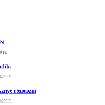
ÍN
0 Ft.
tlila
2.290 Ft.
sznye rózsaszín
2.290 Ft.