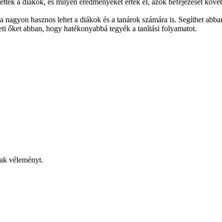
tettek a diákok, és milyen eredményeket értek el, azok befejezését köve
 nagyon hasznos lehet a diákok és a tanárok számára is. Segíthet abban
eti őket abban, hogy hatékonyabbá tegyék a tanítási folyamatot.
nak véleményt.