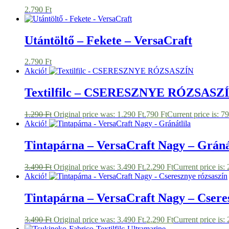
2.790
Ft
Utántöltő – Fekete – VersaCraft
2.790
Ft
Akció!
Textilfilc – CSERESZNYE RÓZSASZ
1.290
Ft
Original price was: 1.290 Ft.
790
Ft
Current price is: 79
Akció!
Tintapárna – VersaCraft Nagy – Gráná
3.490
Ft
Original price was: 3.490 Ft.
2.290
Ft
Current price is: 
Akció!
Tintapárna – VersaCraft Nagy – Csere
3.490
Ft
Original price was: 3.490 Ft.
2.290
Ft
Current price is: 