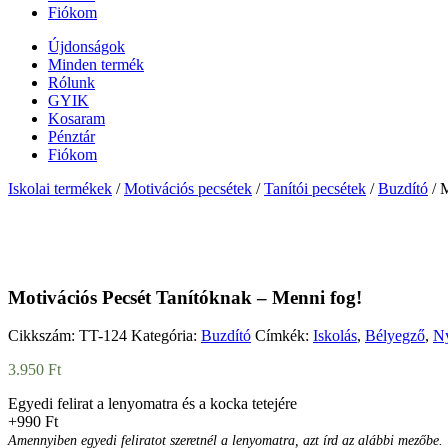
Fiókom
Újdonságok
Minden termék
Rólunk
GYIK
Kosaram
Pénztár
Fiókom
Iskolai termékek
/
Motivációs pecsétek
/
Tanítói pecsétek
/
Buzdító
/ 
Motivációs Pecsét Tanítóknak – Menni fog!
Cikkszám:
TT-124
Kategória:
Buzdító
Címkék:
Iskolás
,
Bélyegző
,
N
3.950
Ft
Egyedi felirat a lenyomatra és a kocka tetejére
+990 Ft
Amennyiben egyedi feliratot szeretnél a lenyomatra, azt írd az alábbi mezőbe.