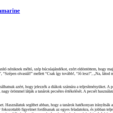
ramarine
 tanító néniknek méltó, szép búcsúajándékot, ezért eldöntöttem, hogy m
, “Szépen olvastál!” mellett “Csak így tovább!, “Jó lesz!”, „Na, láto
lhatnak azért, hogy jelezzék a diákok számára a teljesítményüket. A pe
tot, nagy örömmel látják a tanárok pecsétes értékelését. A pecsét haszná
het. Használatuk segíthet abban, hogy a tanárok hatékonyan irányítsák 
fokozottabb figyelmet fordítsanak az egyes feladatokra, és jobban telj