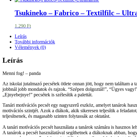
Tsukineko – Fabrico – Textilfilc – Ult
1.290
Ft
Leírás
További információk
Vélemények (0)
Leírás
Menni fog! – panda
Az iskolai jutalmazó pecsétek ötlete onnan jött, hogy nem találtam a
jobbnál jobb mondatok és rajzok. “Szépen dolgoztál!”, “Ügyes vagy!”
„Ejnyebejnye!” pecsétek is szélesítik a palettát.
Tanári motívációs pecsét egy nagyszerű eszköz, amelyet tanárok haszná
motivációs szintjét. Azok a diákok, akik sikeresen teljesítik a felada
teljesítsenek, és magasabb szinten folytassák az oktatást.
A tanári motívációs pecsét használata a tanárok számára is hasznos le
A tanárok a pecsét használatával segíthetnek a diákoknak abban, hogy 