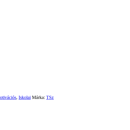
tivációs
,
Iskolai
Márka:
TSz