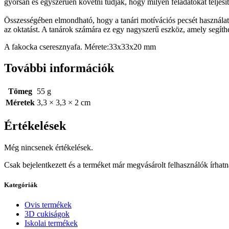
gyorsan és egyszerűen követni tudják, hogy milyen feladatokat teljesí
Összességében elmondható, hogy a tanári motívációs pecsét használata
az oktatást. A tanárok számára ez egy nagyszerű eszköz, amely segíth
A fakocka cseresznyafa. Mérete:33x33x20 mm
További információk
Tömeg
55 g
Méretek
3,3 × 3,3 × 2 cm
Értékelések
Még nincsenek értékelések.
Csak bejelentkezett és a terméket már megvásárolt felhasználók írhat
Kategóriák
Ovis termékek
3D cukiságok
Iskolai termékek