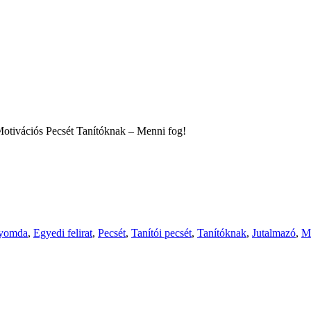
Motivációs Pecsét Tanítóknak – Menni fog!
yomda
,
Egyedi felirat
,
Pecsét
,
Tanítói pecsét
,
Tanítóknak
,
Jutalmazó
,
Mo