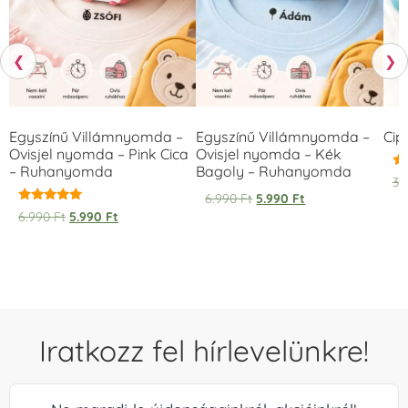
❮
❯
Egyszínű Villámnyomda –
Egyszínű Villámnyomda –
Cip
Ovisjel nyomda – Pink Cica
Ovisjel nyomda – Kék
– Ruhanyomda
Bagoly – Ruhanyomda
Ér
3.
5.
6.990
Ft
5.990
Ft
/ 
Értékelés:
6.990
Ft
5.990
Ft
5.00
/ 5
Iratkozz fel hírlevelünkre!