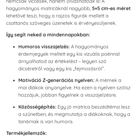
nemcsak viccesek, hanem
olvashatóak
is! A
hagyományos matricáknál nagyobb,
5×5 cm-es méret
lehetővé teszi, hogy a rajzos figurák mellett a
csattanós szöveges üzenetek is érvényesüljenek.
Így segít neked a mindennapokban:
Humoros visszajelzés:
A hagyományos
érdemjegyek mellett egy kis vizuális poénnal
árnyalhatod az értékelést – legyen szó
dicséretről vagy egy kis „fejmosásról”.
Motiváció Z-generációs nyelven:
A mémek a
mai diákok anyanyelve. Ha ezen a nyelven szólsz
hozzájuk, jobban figyelnek a visszajelzésre.
Közösségépítés:
Egy jó matrica beszédtéma lesz
a szünetben, és megmutatja a diákoknak, hogy a
tanárnak is van humora.
Termékjellemzők: