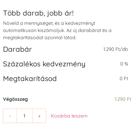
Több darab, jobb ár!
Növeld a mennyiséget, és a kedvezményt
automatikusan kiszámoljuk. Az új darabárat és a
megtakarításodat azonnal látod.
Darabár
1.290 Ft/db
Százalékos kedvezmény
0 %
Megtakarításod
0 Ft
Végösszeg
1.290 Ft
-
+
Kosárba teszem