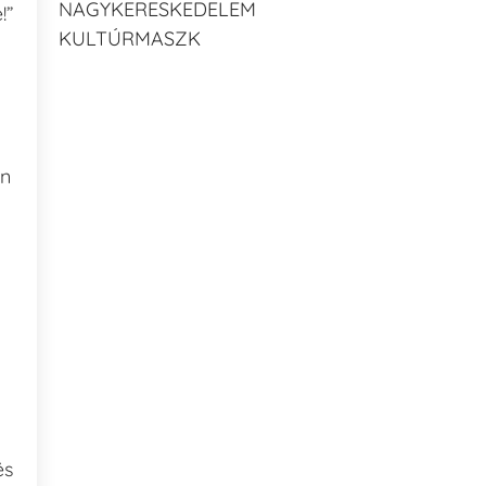
NAGYKERESKEDELEM
!”
KULTÚRMASZK
an
és