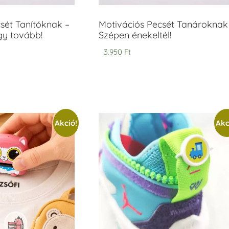
sét Tanítóknak –
Motivációs Pecsét Tanároknak
gy tovább!
Szépen énekeltél!
3.950
Ft
Akció!
Akc