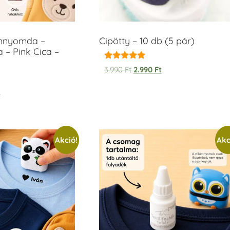
ámnyomda –
Cipötty – 10 db (5 pár)
 – Pink Cica –
Értékelés:
3.990
Ft
2.990
Ft
5.00
/ 5
t
Akció!
Akc