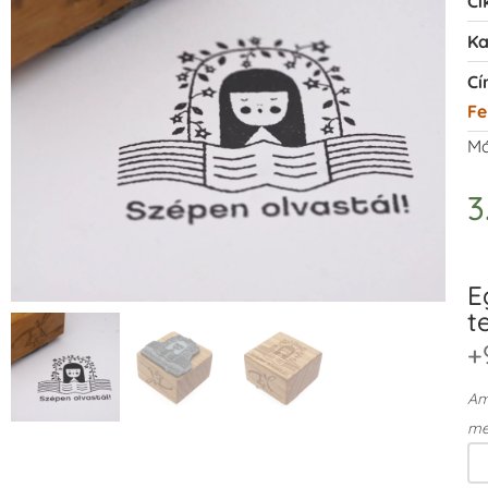
Ci
Ka
Cí
Fe
Má
3
E
t
+
Ame
me