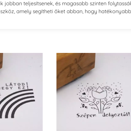
k jobban teljesítsenek, és magasabb szinten folytassá
eszköz, amely segítheti őket abban, hogy hatékonyab