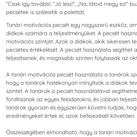
“Csak így tovább!, “Jó lesz!”, „Na, látod megy ez!” 
pecsétek is szélesítik a palettát.
Tanári motívációs pecsét egy nagyszerű eszköz, am
diákok számára a teljesítményüket. A pecsét haszná
motivációs szintjét. Azok a diákok, akik sikeresen t
pecsétes értékelését. A pecsét használata segíthe
teljesítsenek, és magasabb szinten folytassák az okt
A tanári motívációs pecsét használata a tanárok sz
hogy a tanárok hatékonyan irányítsák a diákok te
szintet. A tanárok a pecsét használatával segíthe
fordítsanak az egyes feladatokra, és jobban teljesí
tanárok gyorsan és egyszerűen követni tudják, hogy 
eredményeket értek el, azok befejezését követően.
Összességében elmondható, hogy a tanári motíváci