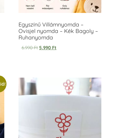
Egyszínű Villámnyomda –
Ovisjel nyomda – Kék Bagoly –
Ruhanyomda
6.990
Ft
5.990
Ft
ió!