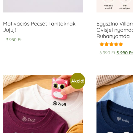
Motivációs Pecsét Tanítóknak –
Egyszínű Vill
Jujuj!
Ovisjel nyomda
Ruhanyomda
3.950
Ft
Értékelés:
6.990
Ft
5.990
F
5.00
/ 5
Akció!