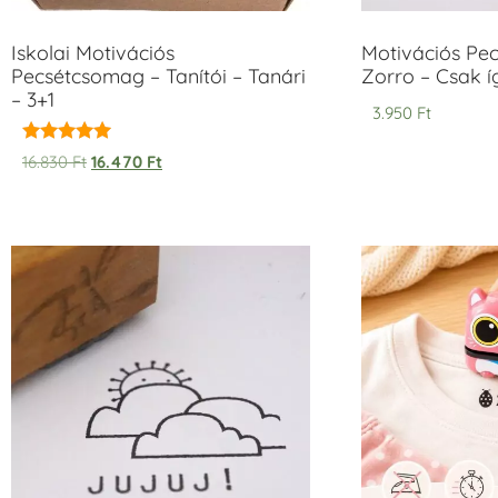
Iskolai Motivációs
Motivációs Pec
Pecsétcsomag – Tanítói – Tanári
Zorro – Csak í
– 3+1
3.950
Ft
Értékelés:
16.830
Ft
16.470
Ft
5.00
/ 5