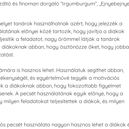
buzdító és finoman dorgáló “Irgumburgum”, „Ejnyebejnye
elyet tanárok használhatnak azért, hogy jelezzék a
latának előnyei közé tartozik, hogy javítja a diákok
eljesítik a feladatot, nagy örömmel látják a tanárok
t a diákoknak abban, hogy ösztönözze őket, hogy jobb
atást.
ámára is hasznos lehet. Használatuk segíthet abban,
vékenységét, és egyértelművé tegyék a motivációs
tnek a diákoknak abban, hogy fokozottabb figyelmet
tsenek. A pecsét használatának egyik előnye, hogy a
milyen feladatokat teljesítettek a diákok, és milyen
ós pecsét használata nagyon hasznos lehet a diákok 