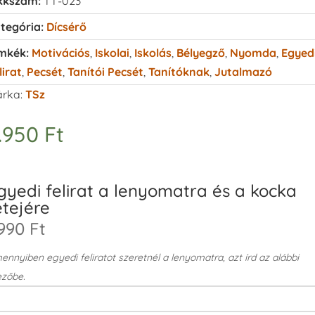
kkszám:
TT-023
tegória:
Dícsérő
mkék:
Motivációs
,
Iskolai
,
Iskolás
,
Bélyegző
,
Nyomda
,
Egyed
lirat
,
Pecsét
,
Tanítói Pecsét
,
Tanítóknak
,
Jutalmazó
rka:
TSz
.950
Ft
gyedi felirat a lenyomatra és a kocka
etejére
990 Ft
nnyiben egyedi feliratot szeretnél a lenyomatra, azt írd az alábbi
zőbe.