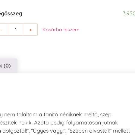
égösszeg
3.950
-
+
Kosárba teszem
 (0)
gy nem találtam a tanító néniknek méltó, szép
észítek nekik. Azóta pedig folyamatosan jutnak
lgoztál!”, “Ügyes vagy!”, “Szépen olvastál!” mellett