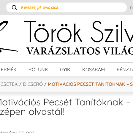
TERMÉK
RÓLUNK
GYIK
KOSARAM
PÉNZT
ECSÉTEK
/
DÍCSÉRŐ
/ MOTIVÁCIÓS PECSÉT TANÍTÓKNAK – 
otivációs Pecsét Tanítóknak –
zépen olvastál!