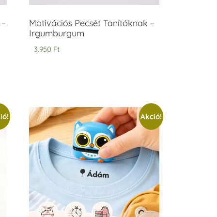
 –
Motivációs Pecsét Tanítóknak –
Irgumburgum
3.950
Ft
ió!
Akció!