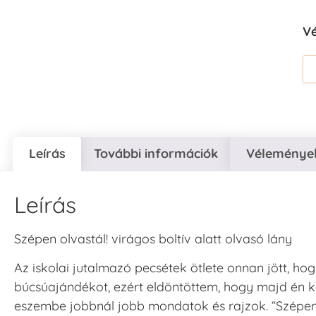
V
Leírás
További információk
Vélemények
Leírás
Szépen olvastál! virágos boltív alatt olvasó lány
Az iskolai jutalmazó pecsétek ötlete onnan jött, ho
búcsúajándékot, ezért eldöntöttem, hogy majd én k
eszembe jobbnál jobb mondatok és rajzok. “Szépen do