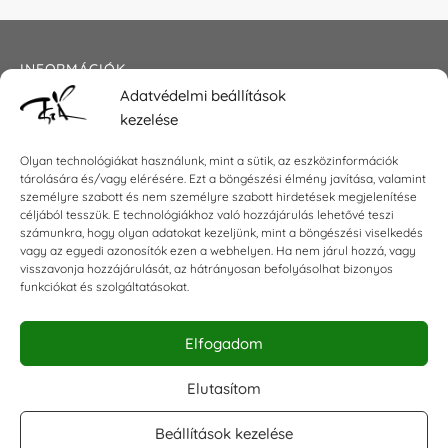
INFORMÁCIÓK
Adatvédelmi beállítások
Általános szerződési feltételek
kezelése
Adatkezelési tájékoztató
Impresszum
Olyan technológiákat használunk, mint a sütik, az eszközinformációk
tárolására és/vagy elérésére. Ezt a böngészési élmény javítása, valamint
személyre szabott és nem személyre szabott hirdetések megjelenítése
céljából tesszük. E technológiákhoz való hozzájárulás lehetővé teszi
KAPCSOLAT
számunkra, hogy olyan adatokat kezeljünk, mint a böngészési viselkedés
vagy az egyedi azonosítók ezen a webhelyen. Ha nem járul hozzá, vagy
visszavonja hozzájárulását, az hátrányosan befolyásolhat bizonyos
E-mail:
shop@torokszilvi.com
funkciókat és szolgáltatásokat.
Telefon: +36 30 6767872
Elfogadom
KÖZÖSSÉGI
Elutasítom
Beállítások kezelése