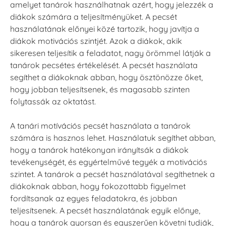
amelyet tanárok használhatnak azért, hogy jelezzék a
diákok számára a teljesítményüket. A pecsét
használatának előnyei közé tartozik, hogy javítja a
diákok motivációs szintjét. Azok a diákok, akik
sikeresen teljesítik a feladatot, nagy örömmel látják a
tanárok pecsétes értékelését. A pecsét használata
segíthet a diákoknak abban, hogy ösztönözze őket,
hogy jobban teljesítsenek, és magasabb szinten
folytassák az oktatást.
A tanári motívációs pecsét használata a tanárok
számára is hasznos lehet. Használatuk segíthet abban,
hogy a tanárok hatékonyan irányítsák a diákok
tevékenységét, és egyértelművé tegyék a motivációs
szintet. A tanárok a pecsét használatával segíthetnek a
diákoknak abban, hogy fokozottabb figyelmet
fordítsanak az egyes feladatokra, és jobban
teljesítsenek. A pecsét használatának egyik előnye,
hogy a tanárok gyorsan és egyszerűen követni tudják,