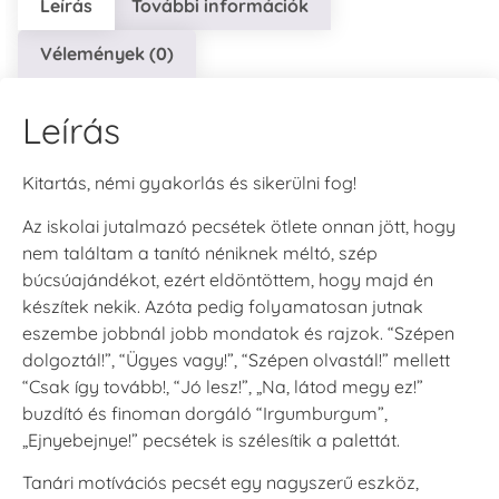
Leírás
További információk
Vélemények (0)
Leírás
Kitartás, némi gyakorlás és sikerülni fog!
Az iskolai jutalmazó pecsétek ötlete onnan jött, hogy
nem találtam a tanító néniknek méltó, szép
búcsúajándékot, ezért eldöntöttem, hogy majd én
készítek nekik. Azóta pedig folyamatosan jutnak
eszembe jobbnál jobb mondatok és rajzok. “Szépen
dolgoztál!”, “Ügyes vagy!”, “Szépen olvastál!” mellett
“Csak így tovább!, “Jó lesz!”, „Na, látod megy ez!”
buzdító és finoman dorgáló “Irgumburgum”,
„Ejnyebejnye!” pecsétek is szélesítik a palettát.
Tanári motívációs pecsét egy nagyszerű eszköz,