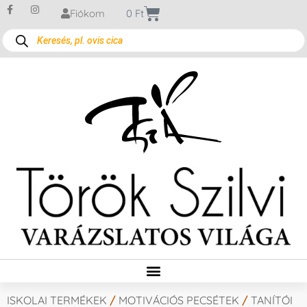
Fiókom
0
Ft
ISKOLAI TERMÉKEK
/
MOTIVÁCIÓS PECSÉTEK
/
TANÍTÓI