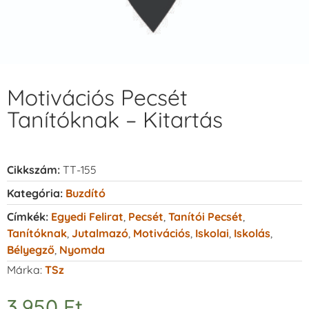
Motivációs Pecsét
Tanítóknak – Kitartás
Cikkszám:
TT-155
Kategória:
Buzdító
Címkék:
Egyedi Felirat
,
Pecsét
,
Tanítói Pecsét
,
Tanítóknak
,
Jutalmazó
,
Motivációs
,
Iskolai
,
Iskolás
,
Bélyegző
,
Nyomda
Márka:
TSz
3.950
Ft