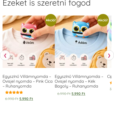
Ezeket is szeretni fogod
Akció!
Akció!
❮
❯
Egyszínű Villámnyomda –
Egyszínű Villámnyomda –
Cip
Ovisjel nyomda – Pink Cica
Ovisjel nyomda – Kék
– Ruhanyomda
Bagoly – Ruhanyomda
Ér
3.
5.
6.990
Ft
5.990
Ft
/ 
Értékelés:
6.990
Ft
5.990
Ft
5.00
/ 5