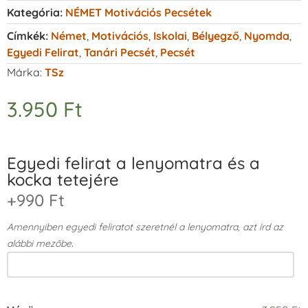
Kategória:
NÉMET Motivációs Pecsétek
Címkék:
Német
,
Motivációs
,
Iskolai
,
Bélyegző
,
Nyomda
,
Egyedi Felirat
,
Tanári Pecsét
,
Pecsét
Márka:
TSz
3.950
Ft
Egyedi felirat a lenyomatra és a
kocka tetejére
+990 Ft
Amennyiben egyedi feliratot szeretnél a lenyomatra, azt írd az
alábbi mezőbe.