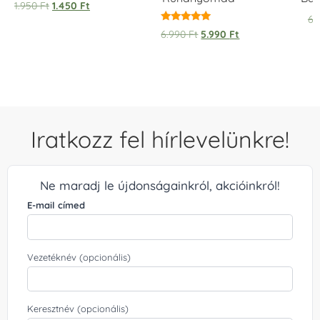
1.950
Ft
1.450
Ft
6.
Értékelés:
6.990
Ft
5.990
Ft
5.00
/ 5
Iratkozz fel hírlevelünkre!
Ne maradj le újdonságainkról, akcióinkról!
E-mail címed
Vezetéknév (opcionális)
Keresztnév (opcionális)