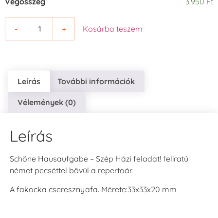
Végösszeg
3.950 Ft
-
+
Kosárba teszem
Leírás
További információk
Vélemények (0)
Leírás
Schöne Hausaufgabe – Szép Házi feladat! feliratú
német pecséttel bővül a repertoár.
A fakocka cseresznyafa. Mérete:33x33x20 mm