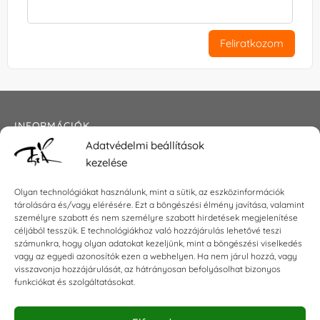
Feliratkozom
INFORMÁCIÓK
Adatvédelmi beállítások
Általános szerződési feltételek
kezelése
Adatkezelési tájékoztató
Impresszum
Olyan technológiákat használunk, mint a sütik, az eszközinformációk
tárolására és/vagy elérésére. Ezt a böngészési élmény javítása, valamint
személyre szabott és nem személyre szabott hirdetések megjelenítése
céljából tesszük. E technológiákhoz való hozzájárulás lehetővé teszi
KAPCSOLAT
számunkra, hogy olyan adatokat kezeljünk, mint a böngészési viselkedés
vagy az egyedi azonosítók ezen a webhelyen. Ha nem járul hozzá, vagy
visszavonja hozzájárulását, az hátrányosan befolyásolhat bizonyos
E-mail:
shop@torokszilvi.com
funkciókat és szolgáltatásokat.
Telefon: +36 30 6767872