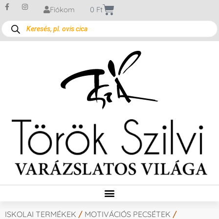
Fiókom
0
Ft
ISKOLAI TERMÉKEK
/
MOTIVÁCIÓS PECSÉTEK
/