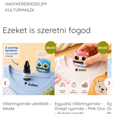
NAGYKERESKEDELEM
KULTÚRMASZK
Ezeket is szeretni fogod
Akció!
Akció!
❮
❯
Villámnyomda utántöltő –
Egyszínű Villámnyomda –
Egy
fekete
Ovisjel nyomda – Pink Cica
Ovi
– Ruhanyomda
Bag