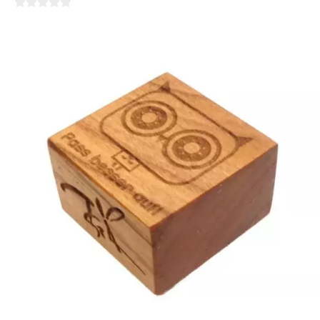




