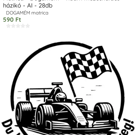
házikó - AI - 28db
DOGAMÉM matrica
590
Ft




