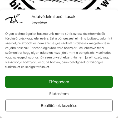
Adatvédelmi beállítások
kezelése
Olyan technológiákat használunk, mint a sütik, az eszközinformációk
Motivációs Pecsét Tanároknak - Du bist auf
tárolására és/vagy elérésére. Ezt a böngészési élmény javítása, valamint
dem richtigen Weg! – Jó úton haladsz! -
személyre szabott és nem személyre szabott hirdetések megjelenítése
céljából tesszük. E technológiákhoz való hozzájárulás lehetővé teszi
Forma1
számunkra, hogy olyan adatokat kezeljünk, mint a böngészési viselkedés
NÉMET motivációs pecsétek
vagy az egyedi azonosítók ezen a webhelyen. Ha nem járul hozzá, vagy
3.950
Ft
visszavonja hozzájárulását, az hátrányosan befolyásolhat bizonyos
funkciókat és szolgáltatásokat.





Elfogadom
Elutasítom
Beállítások kezelése