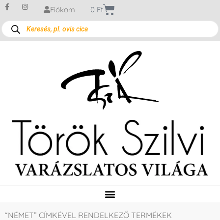
Fiókom
0
Ft
“NÉMET” CÍMKÉVEL RENDELKEZŐ TERMÉKEK