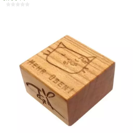




