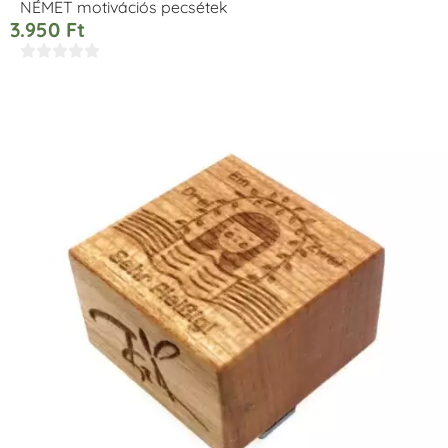
NÉMET motivációs pecsétek
3.950
Ft




