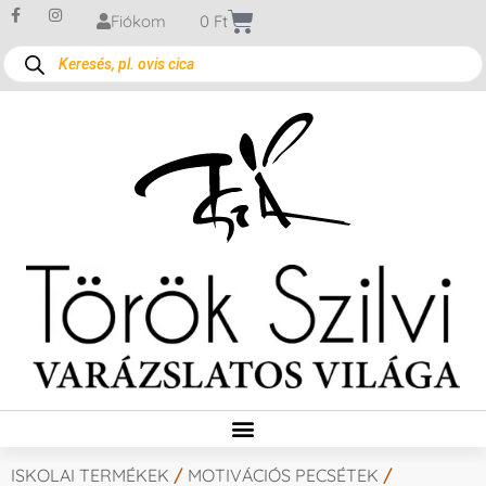
Fiókom
0
Ft
ISKOLAI TERMÉKEK
/
MOTIVÁCIÓS PECSÉTEK
/