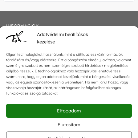
INFORMÁCIÓK
Adatvédelmi beállítások
Általános szerződési feltételek
kezelése
Adatkezelési tájékoztató
Impresszum
Olyan technológiákat használunk, mint a sütik, az eszközinformációk
tárolására és/vagy elérésére. Ezt a böngészési élmény javítása, valamint
személyre szabott és nem személyre szabott hirdetések megjelenítése
céljából tesszük. E technológiákhoz való hozzájárulás lehetővé teszi
KAPCSOLAT
számunkra, hogy olyan adatokat kezeljünk, mint a böngészési viselkedés
vagy az egyedi azonosítók ezen a webhelyen. Ha nem járul hozzá, vagy
visszavonja hozzájárulását, az hátrányosan befolyásolhat bizonyos
E-mail:
shop@torokszilvi.com
funkciókat és szolgáltatásokat.
Telefon: +36 30 6767872
Elfogadom
KÖZÖSSÉGI
Elutasítom