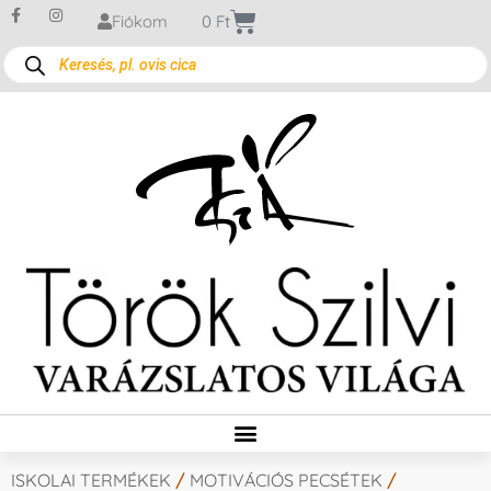
Fiókom
0
Ft
ISKOLAI TERMÉKEK
/
MOTIVÁCIÓS PECSÉTEK
/