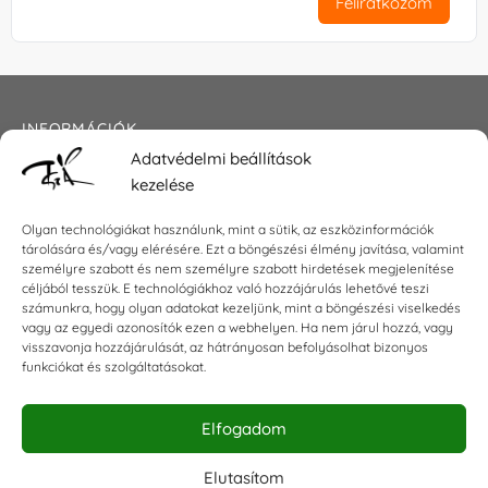
Feliratkozom
INFORMÁCIÓK
Adatvédelmi beállítások
Általános szerződési feltételek
kezelése
Adatkezelési tájékoztató
Impresszum
Olyan technológiákat használunk, mint a sütik, az eszközinformációk
tárolására és/vagy elérésére. Ezt a böngészési élmény javítása, valamint
személyre szabott és nem személyre szabott hirdetések megjelenítése
céljából tesszük. E technológiákhoz való hozzájárulás lehetővé teszi
KAPCSOLAT
számunkra, hogy olyan adatokat kezeljünk, mint a böngészési viselkedés
vagy az egyedi azonosítók ezen a webhelyen. Ha nem járul hozzá, vagy
visszavonja hozzájárulását, az hátrányosan befolyásolhat bizonyos
E-mail:
shop@torokszilvi.com
funkciókat és szolgáltatásokat.
Telefon: +36 30 6767872
Elfogadom
KÖZÖSSÉGI
Elutasítom