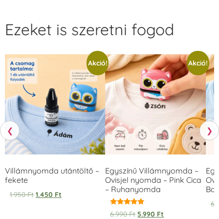
Ezeket is szeretni fogod
Akció!
Akció!
❮
❯
Villámnyomda utántöltő –
Egyszínű Villámnyomda –
Egy
fekete
Ovisjel nyomda – Pink Cica
Ovi
– Ruhanyomda
Bag
1.950
Ft
1.450
Ft
6.
Értékelés:
6.990
Ft
5.990
Ft
5.00