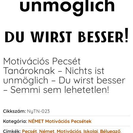
Motivációs Pecsét
Tanároknak – Nichts ist
unmöglich – Du wirst besser
– Semmi sem lehetetlen!
Cikkszám:
NyTN-023
Kategória:
NÉMET Motivációs Pecsétek
Címkék:
Pecsét
,
Német
,
Motivációs
,
Iskolai
,
Bélyegző
,