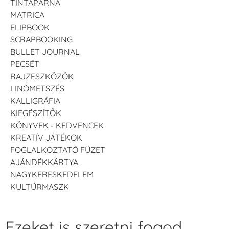
TINTAPÁRNA
MATRICA
FLIPBOOK
SCRAPBOOKING
BULLET JOURNAL
PECSÉT
RAJZESZKÖZÖK
LINÓMETSZÉS
KALLIGRÁFIA
KIEGÉSZÍTŐK
KÖNYVEK - KEDVENCEK
KREATÍV JÁTÉKOK
FOGLALKOZTATÓ FÜZET
AJÁNDÉKKÁRTYA
NAGYKERESKEDELEM
KULTÚRMASZK
Ezeket is szeretni fogod