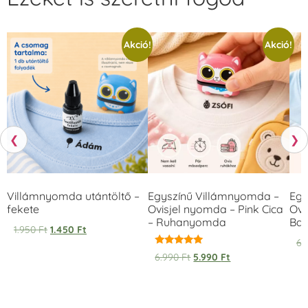
Akció!
Akció!
❮
❯
Villámnyomda utántöltő –
Egyszínű Villámnyomda –
Egy
fekete
Ovisjel nyomda – Pink Cica
Ovi
– Ruhanyomda
Bag
1.950
Ft
1.450
Ft
6.
Értékelés:
6.990
Ft
5.990
Ft
5.00
/ 5