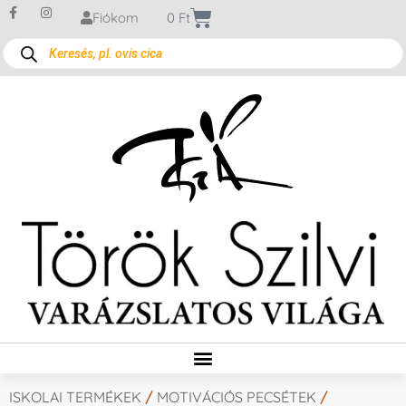
Fiókom
0
Ft
ISKOLAI TERMÉKEK
/
MOTIVÁCIÓS PECSÉTEK
/