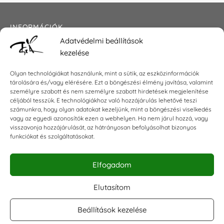
INFORMÁCIÓK
Adatvédelmi beállítások
Általános szerződési feltételek
kezelése
Adatkezelési tájékoztató
Impresszum
Olyan technológiákat használunk, mint a sütik, az eszközinformációk
tárolására és/vagy elérésére. Ezt a böngészési élmény javítása, valamint
személyre szabott és nem személyre szabott hirdetések megjelenítése
céljából tesszük. E technológiákhoz való hozzájárulás lehetővé teszi
KAPCSOLAT
számunkra, hogy olyan adatokat kezeljünk, mint a böngészési viselkedés
vagy az egyedi azonosítók ezen a webhelyen. Ha nem járul hozzá, vagy
visszavonja hozzájárulását, az hátrányosan befolyásolhat bizonyos
E-mail:
shop@torokszilvi.com
funkciókat és szolgáltatásokat.
Telefon: +36 30 6767872
Elfogadom
KÖZÖSSÉGI
Elutasítom
Beállítások kezelése
Facebook csoport