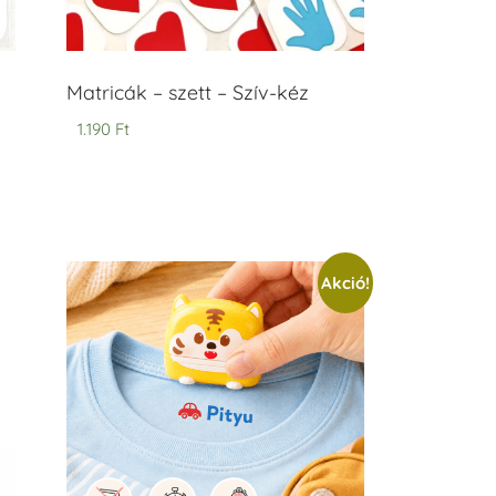
Matricák – szett – Szív-kéz
1.190
Ft
Akció!