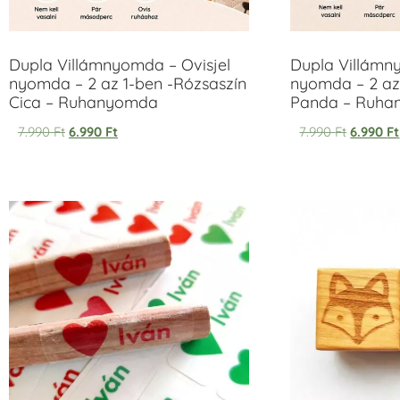
Dupla Villámnyomda – Ovisjel
Dupla Villámn
nyomda – 2 az 1-ben -Rózsaszín
nyomda – 2 az
Cica – Ruhanyomda
Panda – Ruh
7.990
Ft
6.990
Ft
7.990
Ft
6.990
Ft