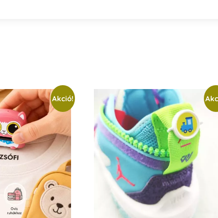
Akció!
Akc