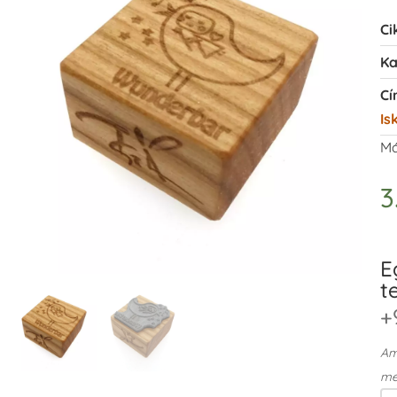
Ci
Ka
Cí
Is
Má
3
E
t
+
Ame
me