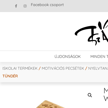
Facebook csoport
ÚJDONSÁGOK
MINDEN 
ISKOLAI TERMÉKEK
/
MOTIVÁCIÓS PECSÉTEK
/
NYELVTAN
TÜNDÉR
M
W