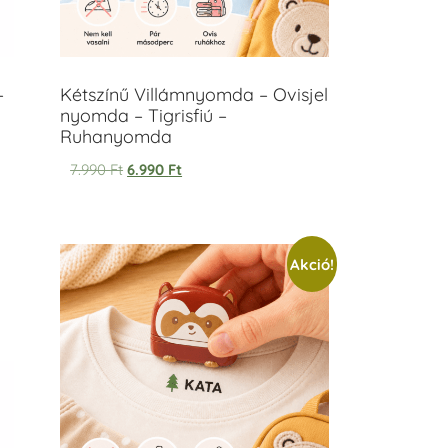
–
Kétszínű Villámnyomda – Ovisjel
nyomda – Tigrisfiú –
Ruhanyomda
7.990
Ft
6.990
Ft
Akció!