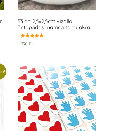
r
33 db 2,5×2,5cm vízálló
öntapadós matrica tárgyakra
Értékelés:
990
Ft
5.00
/ 5
ió!