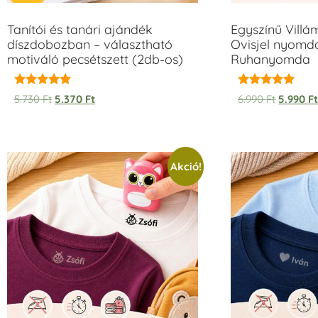
Tanítói és tanári ajándék
Egyszínű Vill
díszdobozban – választható
Ovisjel nyomda
motiváló pecsétszett (2db-os)
Ruhanyomda
Értékelés:
Értékelés:
5.730
Ft
5.370
Ft
6.990
Ft
5.990
F
5.00
5.00
/ 5
/ 5
Akció!