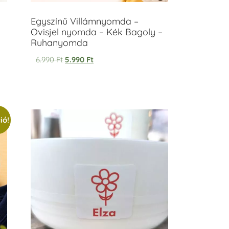
Egyszínű Villámnyomda –
Ovisjel nyomda – Kék Bagoly –
Ruhanyomda
6.990
Ft
5.990
Ft
ió!