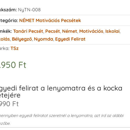
kkszám:
NyTN-008
tegória:
NÉMET Motivációs Pecsétek
mkék:
Tanári Pecsét
,
Pecsét
,
Német
,
Motivációs
,
Iskolai
,
kolás
,
Bélyegző
,
Nyomda
,
Egyedi Felirat
rka:
TSz
.950
Ft
gyedi felirat a lenyomatra és a kocka
etejére
990 Ft
nnyiben egyedi feliratot szeretnél a lenyomatra, azt írd az alábbi
zőbe.