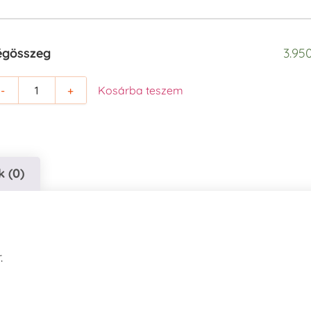
égösszeg
3.950
-
+
Kosárba teszem
 (0)
.