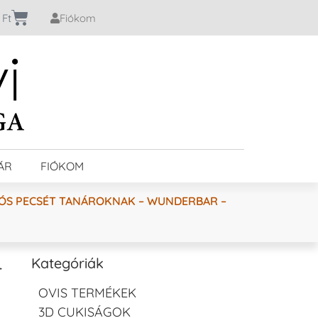
0
Ft
Fiókom
ÁR
FIÓKOM
ÓS PECSÉT TANÁROKNAK – WUNDERBAR –
–
Kategóriák
OVIS TERMÉKEK
3D CUKISÁGOK