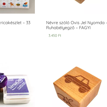
icakészlet – 33
Névre szóló Ovis Jel Nyomda 
Ruhabélyegző – FAGYI
3.450
Ft