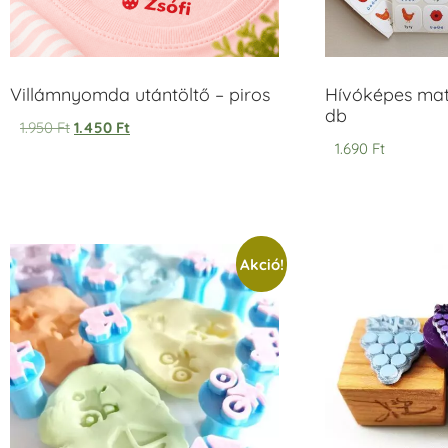
Villámnyomda utántöltő – piros
Hívóképes matr
db
1.950
Ft
1.450
Ft
1.690
Ft
Akció!