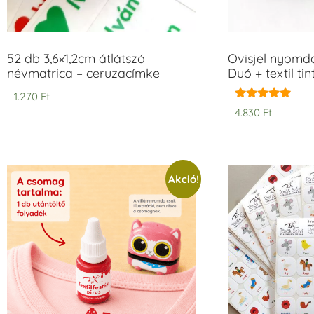
52 db 3,6×1,2cm átlátszó
Ovisjel nyomd
névmatrica – ceruzacímke
Duó + textil ti
1.270
Ft
Értékelés:
4.830
Ft
5.00
/ 5
Akció!