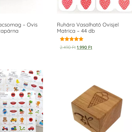
acsomag – Ovis
Ruhára Vasalható Ovisjel
ntapárna
Matrica – 44 db
Értékelés:
2.490
Ft
1.990
Ft
5.00
/ 5