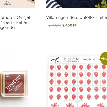
yomda – Ovisjel
Villámnyomda utántöltő – fehé
 1-ben – Fehér
2.950
Ft
2.450
Ft
anyomda
Akc