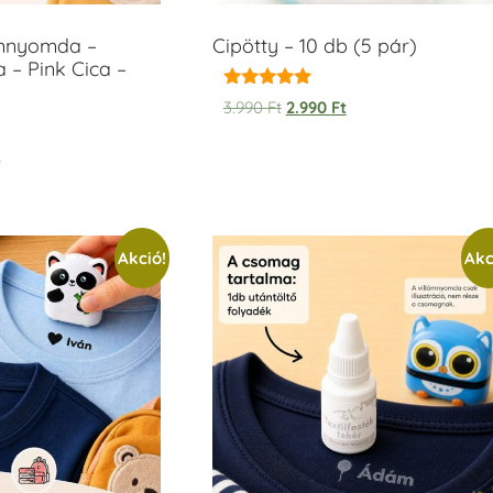
ámnyomda –
Cipötty – 10 db (5 pár)
 – Pink Cica –
Értékelés:
3.990
Ft
2.990
Ft
5.00
/ 5
t
Akció!
Akc