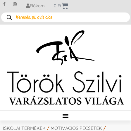
Fiókom
0
Ft
ISKOLAI TERMÉKEK
/
MOTIVÁCIÓS PECSÉTEK
/