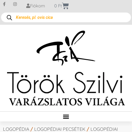
Fiókom
0
Ft
LOGOPÉDIA
/
LOGOPÉDIAI PECSÉTEK
/
LOGOPÉDIAI