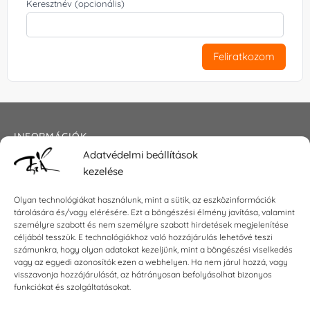
Keresztnév (opcionális)
Feliratkozom
INFORMÁCIÓK
Adatvédelmi beállítások
Általános szerződési feltételek
kezelése
Adatkezelési tájékoztató
Impresszum
Olyan technológiákat használunk, mint a sütik, az eszközinformációk
tárolására és/vagy elérésére. Ezt a böngészési élmény javítása, valamint
személyre szabott és nem személyre szabott hirdetések megjelenítése
céljából tesszük. E technológiákhoz való hozzájárulás lehetővé teszi
KAPCSOLAT
számunkra, hogy olyan adatokat kezeljünk, mint a böngészési viselkedés
vagy az egyedi azonosítók ezen a webhelyen. Ha nem járul hozzá, vagy
visszavonja hozzájárulását, az hátrányosan befolyásolhat bizonyos
E-mail:
shop@torokszilvi.com
funkciókat és szolgáltatásokat.
Telefon: +36 30 6767872