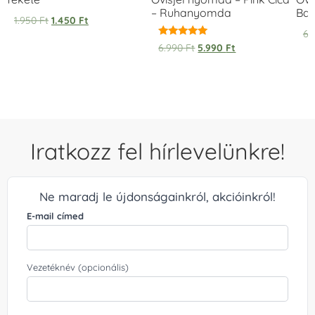
– Ruhanyomda
Bag
1.950
Ft
1.450
Ft
6.
Értékelés:
6.990
Ft
5.990
Ft
5.00
/ 5
Iratkozz fel hírlevelünkre!
Ne maradj le újdonságainkról, akcióinkról!
E-mail címed
Vezetéknév (opcionális)