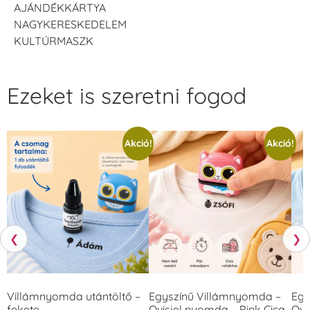
AJÁNDÉKKÁRTYA
NAGYKERESKEDELEM
KULTÚRMASZK
Ezeket is szeretni fogod
Akció!
Akció!
❮
❯
Villámnyomda utántöltő –
Egyszínű Villámnyomda –
Egy
fekete
Ovisjel nyomda – Pink Cica
Ovi