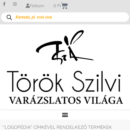
Fiókom
0
Ft
“LOGOPÉDIA” CÍMKÉVEL RENDELKEZŐ TERMÉKEK