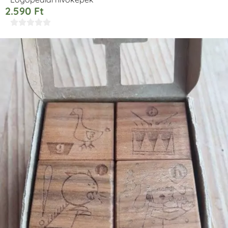
2.590
Ft




