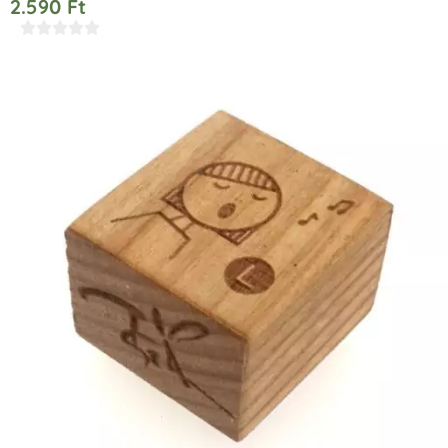
2.590
Ft




