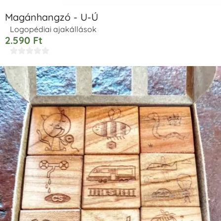
Magánhangzó - U-Ú
Logopédiai ajakállások
2.590
Ft




