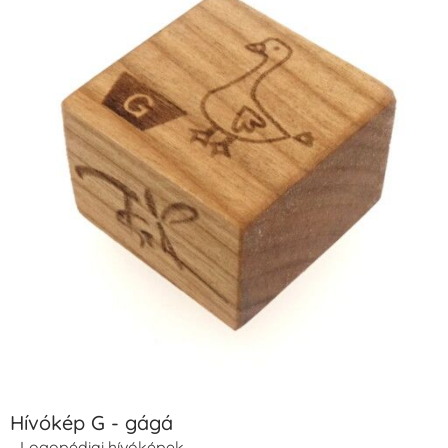
Hívókép G - gágá
Logopédiai hívóképek