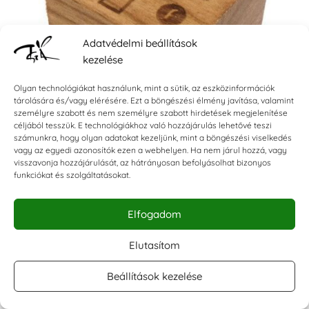
Adatvédelmi beállítások
kezelése
Olyan technológiákat használunk, mint a sütik, az eszközinformációk
tárolására és/vagy elérésére. Ezt a böngészési élmény javítása, valamint
személyre szabott és nem személyre szabott hirdetések megjelenítése
céljából tesszük. E technológiákhoz való hozzájárulás lehetővé teszi
számunkra, hogy olyan adatokat kezeljünk, mint a böngészési viselkedés
vagy az egyedi azonosítók ezen a webhelyen. Ha nem járul hozzá, vagy
visszavonja hozzájárulását, az hátrányosan befolyásolhat bizonyos
funkciókat és szolgáltatásokat.
Hívókép F-fa
Logopédiai hívóképek
Elfogadom
2.590
Ft





Elutasítom
Beállítások kezelése