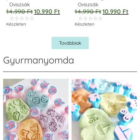
Oviszsák
Oviszsák
14.990
Ft
10.990
Ft
14.990
Ft
10.990
Ft










Készleten
Készleten
Továbbiak
Gyurmanyomda