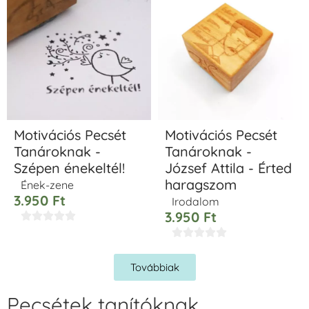
Motivációs Pecsét
Motivációs Pecsét
Tanároknak -
Tanároknak -
Szépen énekeltél!
József Attila - Érted
haragszom
Ének-zene
3.950
Ft
Irodalom
3.950
Ft










Továbbiak
Pecsétek tanítóknak