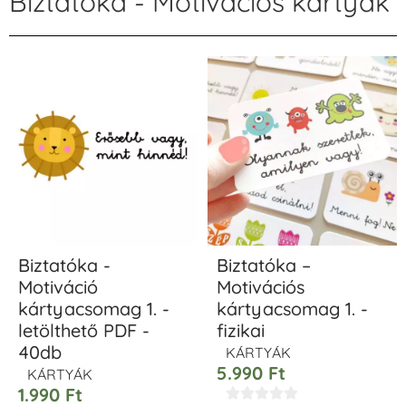
Biztatóka - Motivációs kártyák
Biztatóka -
Biztatóka –
Motiváció
Motivációs
kártyacsomag 1. -
kártyacsomag 1. -
letölthető PDF -
fizikai
40db
KÁRTYÁK
5.990
Ft
KÁRTYÁK
1.990
Ft




