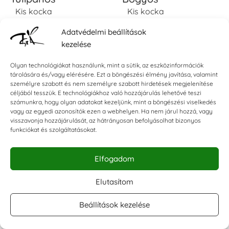
Kis kocka
Kis kocka
5.990
Ft
5.990
Ft
Adatvédelmi beállítások










Rendelhető
kezelése
Olyan technológiákat használunk, mint a sütik, az eszközinformációk
tárolására és/vagy elérésére. Ezt a böngészési élmény javítása, valamint
személyre szabott és nem személyre szabott hirdetések megjelenítése
céljából tesszük. E technológiákhoz való hozzájárulás lehetővé teszi
számunkra, hogy olyan adatokat kezeljünk, mint a böngészési viselkedés
vagy az egyedi azonosítók ezen a webhelyen. Ha nem járul hozzá, vagy
visszavonja hozzájárulását, az hátrányosan befolyásolhat bizonyos
funkciókat és szolgáltatásokat.
Elfogadom
Névre szóló Ex
Névre szóló Ex
Elutasítom
Libris Pecsét /
Libris Pecsét /
Könyvpecsét -
Könyvpecsét -
Beállítások kezelése
Szivecskés-virágos
Életfás 3x3 cm
Kis kocka
Kis kocka