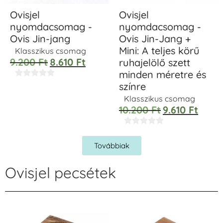
Ovisjel
Ovisjel
nyomdacsomag -
nyomdacsomag -
Ovis Jin-jang
Ovis Jin-Jang +
Mini: A teljes körű
Klasszikus csomag
9.200
Ft
8.610
Ft
ruhajelölő szett
minden méretre és





színre
Klasszikus csomag
10.200
Ft
9.610
Ft





Továbbiak
Ovisjel pecsétek