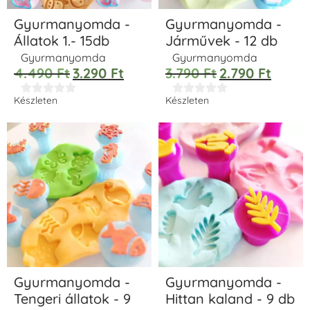
Gyurmanyomda -
Gyurmanyomda -
Állatok 1.- 15db
Járművek - 12 db
Gyurmanyomda
Gyurmanyomda
4.490
Ft
3.290
Ft
3.790
Ft
2.790
Ft










Készleten
Készleten
Gyurmanyomda -
Gyurmanyomda -
Tengeri állatok - 9
Hittan kaland - 9 db