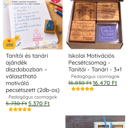
Tanítói és tanári
Iskolai Motivációs
ajándék
Pecsétcsomag -
díszdobozban –
Tanítói - Tanári - 3+1
választható
Pedagógus csomagok
16.830
Ft
16.470
Ft
motiváló
pecsétszett (2db-os)





Pedagógus csomagok
5.730
Ft
5.370
Ft




