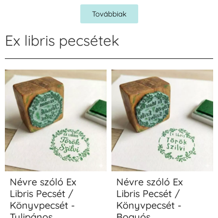
Továbbiak
Ex libris pecsétek
Névre szóló Ex
Névre szóló Ex
Libris Pecsét /
Libris Pecsét /
Könyvpecsét -
Könyvpecsét -
Tulipános
Bogyós