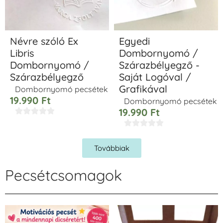
Névre szóló Ex
Egyedi
Libris
Dombornyomó /
Dombornyomó /
Szárazbélyegző -
Szárazbélyegző
Saját Logóval /
Grafikával
Dombornyomó pecsétek
19.990
Ft
Dombornyomó pecsétek
19.990
Ft










Továbbiak
Pecsétcsomagok