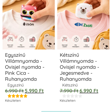
Egyszínű
Kétszínű
Villámnyomda -
Villámnyomda -
Ovisjel nyomda -
Ovisjel nyomda -
Pink Cica -
Jegesmedve -
Ruhanyomda
Ruhanyomda
Egyszínű
Kétszínű
6.990
Ft
5.990
Ft
7.990
Ft
6.990
Ft










Készleten
Készleten