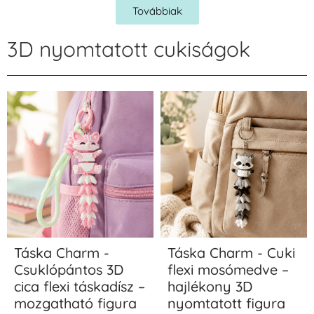
Továbbiak
3D nyomtatott cukiságok
Táska Charm -
Táska Charm - Cuki
Csuklópántos 3D
flexi mosómedve –
cica flexi táskadísz –
hajlékony 3D
mozgatható figura
nyomtatott figura