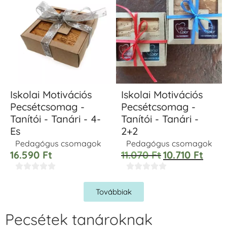
Iskolai Motivációs
Iskolai Motivációs
Pecsétcsomag -
Pecsétcsomag -
Tanítói - Tanári - 4-
Tanítói - Tanári -
Es
2+2
Pedagógus csomagok
Pedagógus csomagok
16.590
Ft
11.070
Ft
10.710
Ft










Továbbiak
Pecsétek tanároknak