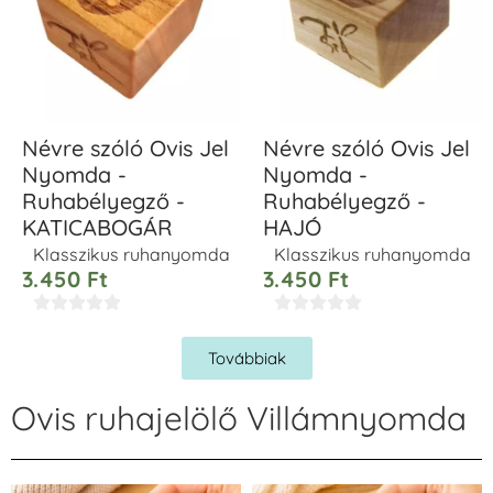
Névre szóló Ovis Jel
Névre szóló Ovis Jel
Nyomda -
Nyomda -
Ruhabélyegző -
Ruhabélyegző -
KATICABOGÁR
HAJÓ
Klasszikus ruhanyomda
Klasszikus ruhanyomda
3.450
Ft
3.450
Ft










Továbbiak
Ovis ruhajelölő Villámnyomda