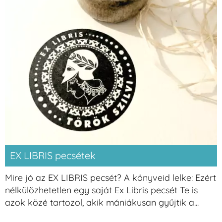
EX LIBRIS pecsétek
Mire jó az EX LIBRIS pecsét? A könyveid lelke: Ezért
nélkülözhetetlen egy saját Ex Libris pecsét Te is
azok közé tartozol, akik mániákusan gyűjtik a...