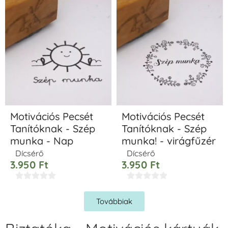
Motivációs Pecsét
Motivációs Pecsét
Tanítóknak - Szép
Tanítóknak - Szép
munka - Nap
munka! - virágfűzér
Dícsérő
Dícsérő
3.950
Ft
3.950
Ft










Továbbiak