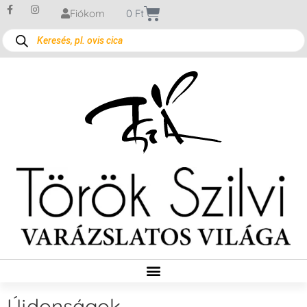
Fiókom
0
Ft
Újdonságok