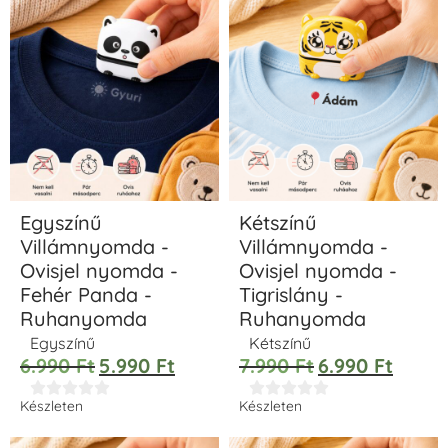
Egyszínű
Kétszínű
Villámnyomda -
Villámnyomda -
Ovisjel nyomda -
Ovisjel nyomda -
Fehér Panda -
Tigrislány -
Ruhanyomda
Ruhanyomda
Egyszínű
Kétszínű
6.990
Ft
5.990
Ft
7.990
Ft
6.990
Ft










Készleten
Készleten