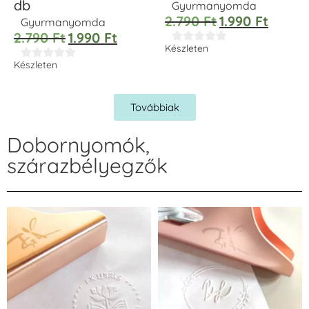
db
Gyurmanyomda
2.790
Ft
1.990
Ft
Gyurmanyomda
2.790
Ft
1.990
Ft





Készleten





Készleten
Továbbiak
Dobornyomók,
szárazbélyegzők