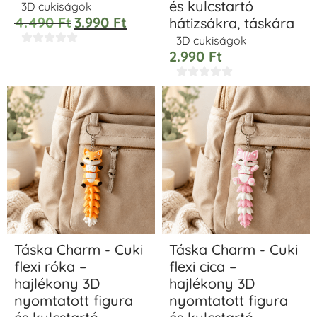
és kulcstartó
3D cukiságok
4.490
Ft
3.990
Ft
hátizsákra, táskára





3D cukiságok
2.990
Ft





Táska Charm - Cuki
Táska Charm - Cuki
flexi róka –
flexi cica –
hajlékony 3D
hajlékony 3D
nyomtatott figura
nyomtatott figura