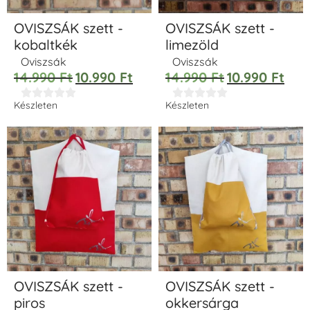
OVISZSÁK szett -
OVISZSÁK szett -
kobaltkék
limezöld
Oviszsák
Oviszsák
14.990
Ft
10.990
Ft
14.990
Ft
10.990
Ft










Készleten
Készleten
OVISZSÁK szett -
OVISZSÁK szett -
piros
okkersárga