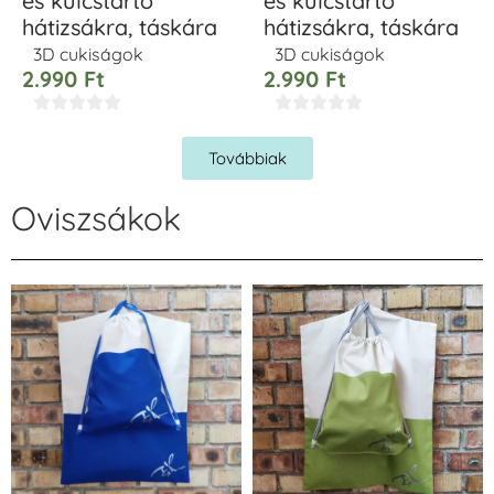
és kulcstartó
és kulcstartó
hátizsákra, táskára
hátizsákra, táskára
3D cukiságok
3D cukiságok
2.990
Ft
2.990
Ft










Továbbiak
Oviszsákok