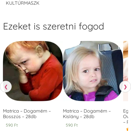
KULTÚRMASZK
Ezeket is szeretni fogod
❮
❯
Matrica – Dogamém –
Matrica – Dogamém –
Egy
Bosszús – 28db
Kislány – 28db
Ovi
– 
590
Ft
590
Ft