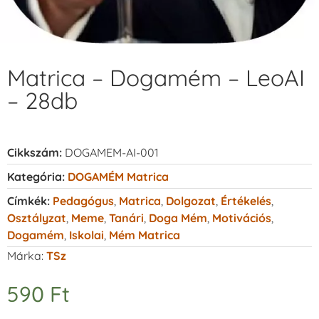
Matrica – Dogamém – LeoAI
– 28db
Cikkszám:
DOGAMEM-AI-001
Kategória:
DOGAMÉM Matrica
Címkék:
Pedagógus
,
Matrica
,
Dolgozat
,
Értékelés
,
Osztályzat
,
Meme
,
Tanári
,
Doga Mém
,
Motivációs
,
Dogamém
,
Iskolai
,
Mém Matrica
Márka:
TSz
590
Ft