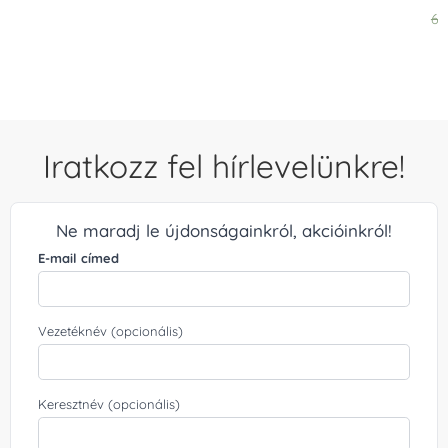
Ér
6.
5.
/ 
Iratkozz fel hírlevelünkre!
Ne maradj le újdonságainkról, akcióinkról!
E-mail címed
Vezetéknév (opcionális)
Keresztnév (opcionális)