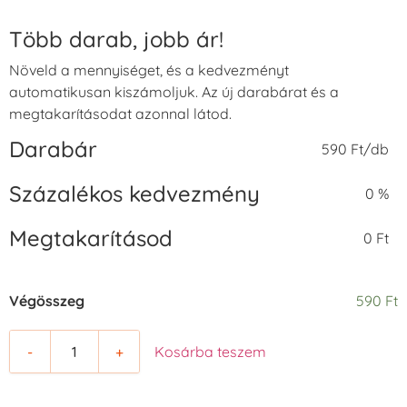
Több darab, jobb ár!
Növeld a mennyiséget, és a kedvezményt
automatikusan kiszámoljuk. Az új darabárat és a
megtakarításodat azonnal látod.
Darabár
590 Ft/db
Százalékos kedvezmény
0 %
Megtakarításod
0 Ft
Végösszeg
590 Ft
-
+
Kosárba teszem