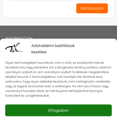
Feliratkozom
INFORMÁCIÓK
Adatvédelmi beállítások
Általános szerződési feltételek
kezelése
Adatkezelési tájékoztató
Impresszum
Olyan technológiákat használunk, mint a sütik, az eszközinformációk
tárolására és/vagy elérésére. Ezt a böngészési élmény javítása, valamint
személyre szabott és nem személyre szabott hirdetések megjelenítése
céljából tesszük. E technológiákhoz való hozzájárulás lehetővé teszi
KAPCSOLAT
számunkra, hogy olyan adatokat kezeljünk, mint a böngészési viselkedés
vagy az egyedi azonosítók ezen a webhelyen. Ha nem járul hozzá, vagy
visszavonja hozzájárulását, az hátrányosan befolyásolhat bizonyos
E-mail:
shop@torokszilvi.com
funkciókat és szolgáltatásokat.
Telefon: +36 30 6767872
Elfogadom
KÖZÖSSÉGI