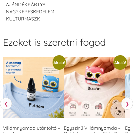
AJÁNDÉKKÁRTYA
NAGYKERESKEDELEM
KULTÚRMASZK
Ezeket is szeretni fogod
Akció!
Akció!
❮
❯
Villámnyomda utántöltő –
Egyszínű Villámnyomda –
Egy