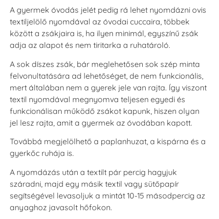
A gyermek óvodás jelét pedig rá lehet nyomdázni ovis
textiljelölő nyomdával az óvodai cuccaira, többek
között a zsákjaira is, ha ilyen minimál, egyszínű zsák
adja az alapot és nem tiritarka a ruhatároló.
A sok díszes zsák, bár meglehetősen sok szép minta
felvonultatására ad lehetőséget, de nem funkcionális,
mert általában nem a gyerek jele van rajta. Így viszont
textil nyomdával megnyomva teljesen egyedi és
funkcionálisan működő zsákot kapunk, hiszen olyan
jel lesz rajta, amit a gyermek az óvodában kapott.
Továbbá megjelölhető a paplanhuzat, a kispárna és a
gyerkőc ruhája is.
A nyomdázás után a textilt pár percig hagyjuk
száradni, majd egy másik textil vagy sütőpapír
segítségével levasoljuk a mintát 10-15 másodpercig az
anyaghoz javasolt hőfokon.