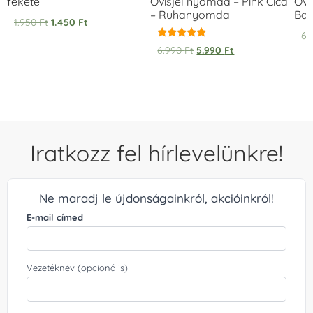
fekete
Ovisjel nyomda – Pink Cica
Ovi
– Ruhanyomda
Bag
1.950
Ft
1.450
Ft
6.
Értékelés:
6.990
Ft
5.990
Ft
5.00
/ 5
Iratkozz fel hírlevelünkre!
Ne maradj le újdonságainkról, akcióinkról!
E-mail címed
Vezetéknév (opcionális)