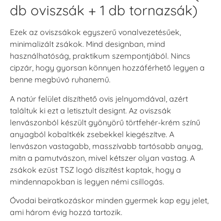
db oviszsák + 1 db tornazsák)
Ezek az oviszsákok egyszerű vonalvezetésűek,
minimalizált zsákok. Mind designban, mind
használhatóság, praktikum szempontjából. Nincs
cipzár, hogy gyorsan könnyen hozzáférhető legyen a
benne megbúvó ruhanemű.
A natúr felület díszíthető ovis jelnyomdával, azért
találtuk ki ezt a letisztult designt. Az oviszsák
lenvászonból készült gyönyörű törtfehér-krém színű
anyagból kobaltkék zsebekkel kiegészítve. A
lenvászon vastagabb, masszívabb tartósabb anyag,
mitn a pamutvászon, mivel kétszer olyan vastag. A
zsákok ezüst TSZ logó díszítést kaptak, hogy a
mindennapokban is legyen némi csillogás.
Óvodai beiratkozáskor minden gyermek kap egy jelet,
ami három évig hozzá tartozik.