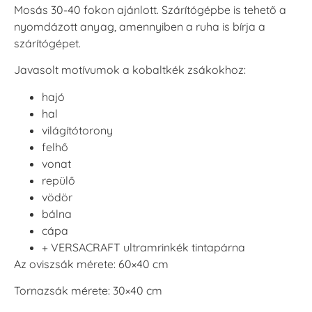
Mosás 30-40 fokon ajánlott. Szárítógépbe is tehető a
nyomdázott anyag, amennyiben a ruha is bírja a
szárítógépet.
Javasolt motívumok a kobaltkék zsákokhoz:
hajó
hal
világítótorony
felhő
vonat
repülő
vödör
bálna
cápa
+ VERSACRAFT ultramrinkék tintapárna
Az oviszsák mérete: 60×40 cm
Tornazsák mérete: 30×40 cm