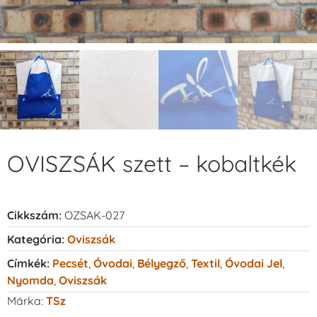
OVISZSÁK szett – kobaltkék
Cikkszám:
OZSAK-027
Kategória:
Oviszsák
Címkék:
Pecsét
,
Óvodai
,
Bélyegző
,
Textil
,
Óvodai Jel
,
Nyomda
,
Oviszsák
Márka:
TSz