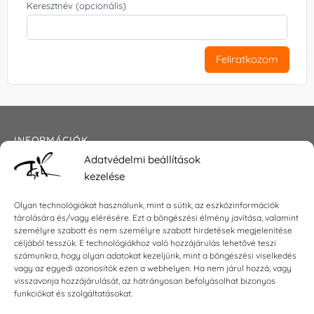
Keresztnév (opcionális)
Feliratkozom
INFORMÁCIÓK
Adatvédelmi beállítások
Általános szerződési feltételek
kezelése
Adatkezelési tájékoztató
Impresszum
Olyan technológiákat használunk, mint a sütik, az eszközinformációk
tárolására és/vagy elérésére. Ezt a böngészési élmény javítása, valamint
személyre szabott és nem személyre szabott hirdetések megjelenítése
céljából tesszük. E technológiákhoz való hozzájárulás lehetővé teszi
KAPCSOLAT
számunkra, hogy olyan adatokat kezeljünk, mint a böngészési viselkedés
vagy az egyedi azonosítók ezen a webhelyen. Ha nem járul hozzá, vagy
visszavonja hozzájárulását, az hátrányosan befolyásolhat bizonyos
E-mail:
shop@torokszilvi.com
funkciókat és szolgáltatásokat.
Telefon: +36 30 6767872