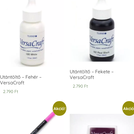
farmerkék
Mohazöld
+1.380 Ft
+1.380 Ft
+1.380 Ft
Tsukineko -
Tsukineko -
Tsukineko -
VersaCraft
VersaCraft
VersaCraft
Tintapárna -
Tintapárna -
Tintapárna -
Muscat -
MustardYellow -
Poinsettia -
Utántöltő – Fekete –
muskotályzöld
mustársárga
Mikulásvirág
Utántöltő – Fehér –
VersaCraft
+1.380 Ft
+1.380 Ft
+1.380 Ft
VersaCraft
2.790
Ft
2.790
Ft
Akció!
Akció
Tsukineko -
Tsukineko -
Tsukineko -
VersaCraft
VersaCraft
VersaCraft