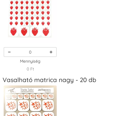
+1.380 Ft
+1.380 Ft
+790 Ft
VersaCraft
VersaCraft
VersaCraft
Tintapárna -
Tintapárna -
Tintapárna -
Homokbarna
Kiwizöld
Narancssárga
+1.380 Ft
+1.380 Ft
+1.380 Ft
Mennyiség
0 Ft
Vasalható matrica nagy - 20 db
VersaCraft
VersaCraft
VersaCraft
Tintapárna -
Tintapárna -
Tintapárna -
Orgonalila
Pipacspiros
Rózsaszín
+1.380 Ft
+1.380 Ft
+790 Ft