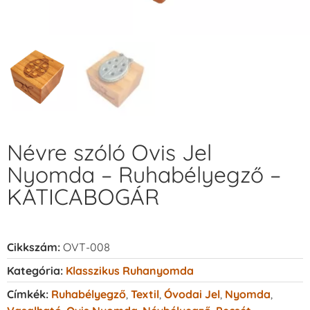
Névre szóló Ovis Jel
Nyomda – Ruhabélyegző –
KATICABOGÁR
Cikkszám:
OVT-008
Kategória:
Klasszikus Ruhanyomda
Címkék:
Ruhabélyegző
,
Textil
,
Óvodai Jel
,
Nyomda
,