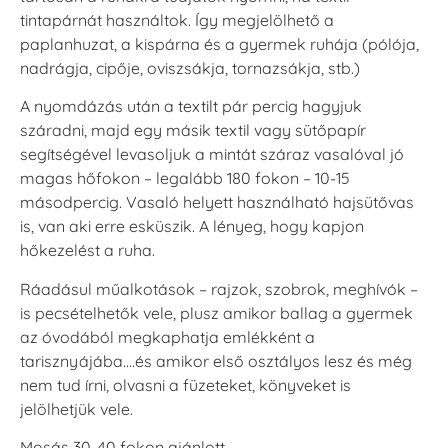
Tintapárna -
Tintapárna -
tintapárnát használtok. Így megjelölhető a
Hidegszürke -
Vízkék
VersaCraft
paplanhuzat, a kispárna és a gyermek ruhája (pólója,
+790 Ft
+1.380 Ft
nadrágja, cipője, oviszsákja, tornazsákja, stb.)
A nyomdázás után a textilt pár percig hagyjuk
száradni, majd egy másik textil vagy sütőpapír
segítségével levasoljuk a mintát száraz vasalóval jó
magas hőfokon – legalább 180 fokon – 10-15
másodpercig. Vasaló helyett használható hajsütővas
is, van aki erre esküszik. A lényeg, hogy kapjon
hőkezelést a ruha.
Ráadásul műalkotások – rajzok, szobrok, meghívók –
is pecsételhetők vele, plusz amikor ballag a gyermek
az óvodából megkaphatja emlékként a
tarisznyájába….és amikor első osztályos lesz és még
nem tud írni, olvasni a füzeteket, könyveket is
jelölhetjük vele.
Mosás 30-40 fokon ajánlott.