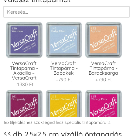
VersaCraft
VersaCraft
VersaCraft
Tintapárna -
Tintapárna -
Tintapárna -
Akáclila –
Babakék
Baracksárga
VersaCraft
+790 Ft
+790 Ft
+1.380 Ft
Textiljelöléshez szükséged lesz speciális tintapárnára is.
VersaCraft
VersaCraft
VersaCraft
33 db 2,5×2,5 cm vízálló öntapadós