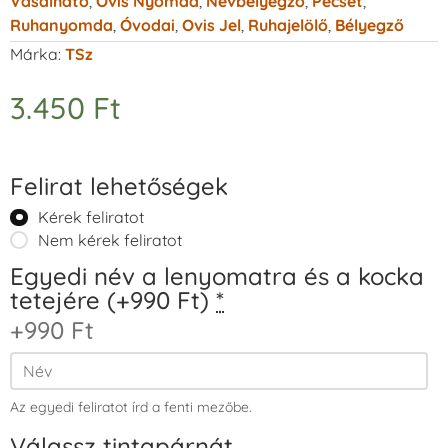
Vasalható
,
Ovis Nyomda
,
Névbélyegző
,
Pecsét
,
Ruhanyomda
,
Óvodai
,
Ovis Jel
,
Ruhajelölő
,
Bélyegző
Márka:
TSz
3.450
Ft
Felirat lehetőségek
Kérek feliratot
Nem kérek feliratot
Egyedi név a lenyomatra és a kocka
tetejére (+990 Ft)
*
+990 Ft
Az egyedi feliratot írd a fenti mezőbe.
Válassz tintapárnát