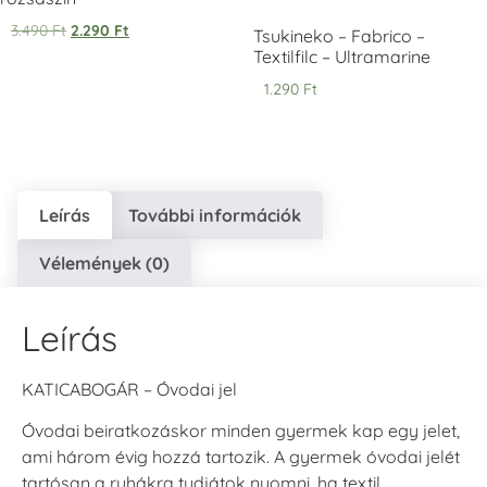
VersaCraft
VersaCraft
VersaCraft
Tintapárna -
Tintapárna -
Tintapárna -
3.490
Ft
2.290
Ft
Tsukineko – Fabrico –
Éjkék
Ködszürke
Középkék
Textilfilc – Ultramarine
+1.380 Ft
+1.380 Ft
+790 Ft
1.290
Ft
Leírás
További információk
VersaCraft
VersaCraft
VersaCraft
Tintapárna - Lila
Tintapárna -
Tintapárna -
Vélemények (0)
Mentazöld
Rágógumi
+790 Ft
rózsaszín
+1.380 Ft
+790 Ft
Leírás
KATICABOGÁR – Óvodai jel
Óvodai beiratkozáskor minden gyermek kap egy jelet,
ami három évig hozzá tartozik. A gyermek óvodai jelét
VersaCraft
VersaCraft
tartósan a ruhákra tudjátok nyomni, ha textil