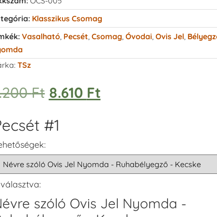
kkszám:
OCS-005
tegória:
Klasszikus Csomag
mkék:
Vasalható
,
Pecsét
,
Csomag
,
Óvodai
,
Ovis Jel
,
Bélyegz
yomda
rka:
TSz
.200
Ft
8.610
Ft
ecsét #1
ehetőségek:
iválasztva:
évre szóló Ovis Jel Nyomda -