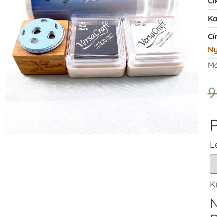
Ci
Ka
Cí
N
Má
9
P
L
K
N