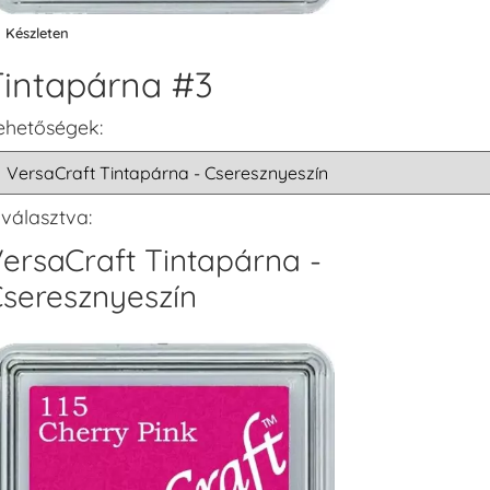
Készleten
Tintapárna #3
ehetőségek:
iválasztva:
ersaCraft Tintapárna -
seresznyeszín