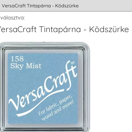
iválasztva:
ersaCraft Tintapárna - Ködszürke