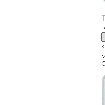
L
K
V
C