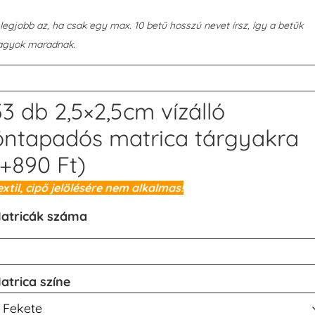
legjobb az, ha csak egy max. 10 betű hosszú nevet írsz, így a betűk
agyok maradnak.
33 db 2,5×2,5cm vízálló
öntapadós matrica tárgyakra
(+
890
Ft
)
extil, cipő jelölésére nem alkalmas!
atricák száma
atrica színe