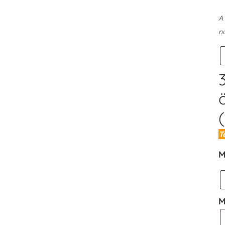
A 
n
T
M
M