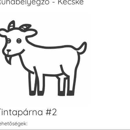
uhabélyegző - Kecske
Tintapárna #2
ehetőségek: