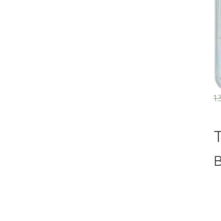
1
T
B