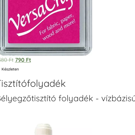
.380
Ft
790
Ft
Készleten
isztítófolyadék
élyegzőtisztító folyadék - vízbázis